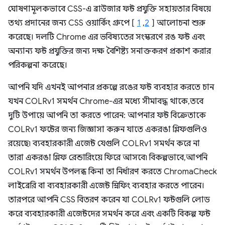
ঘোষণামূলকভাবে CSS-এ ব্রাউজার ফন্ট প্রযুক্তি সহায়তার বিষয়ে
তথ্য প্রদানের জন্য CSS ওয়ার্কিং গ্রুপে [
1
,
2
] আলোচনা শুরু
করেছে। দলটি Chrome এর ভবিষ্যতের সংস্করণে রঙ ফন্ট এবং
অন্যান্য ফন্ট প্রযুক্তির জন্য দক্ষ বৈশিষ্ট্য সনাক্তকরণ প্রকাশ করার
পরিকল্পনা করেছে।
আপনি যদি এখনই আপনার প্রকল্পে রঙের ফন্ট ব্যবহার করতে চান
যখন COLRv1 সমর্থন Chrome-এর মধ্যে সীমাবদ্ধ থাকে, তবে
দুটি উপায়ে আপনি তা করতে পারেন: আপনার ফন্ট বিক্রেতাকে
COLRv1 ফন্টের জন্য জিজ্ঞাসা করুন যাতে একরঙা গ্লিফগুলিও
রয়েছে৷ ব্যবহারকারী এজেন্ট যেগুলি COLRv1 সমর্থন করে না
তারা একরঙা গ্লিফ রেন্ডারিংয়ে ফিরে আসবে৷ বিকল্পভাবে, আপনি
COLRv1 সমর্থন উপলব্ধ কিনা তা নির্ধারণ করতে ChromaCheck
লাইব্রেরি বা ব্যবহারকারী এজেন্ট স্নিফিং ব্যবহার করতে পারেন।
তারপরে আপনি CSS বিতরণ করেন যা COLRv1 ফন্টগুলি লোড
করে ব্যবহারকারী এজেন্টদের সমর্থন করে এবং একটি বিকল্প ফন্ট