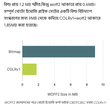
বিল্ড প্রায় 1.2 MB স্ফীত, কিন্তু woff2 আকারে প্রায় 0.6MB।
সম্পূর্ণ নোটো ইমোজি গ্লাইফ সেটের একটি বিল্ড বিটম্যাপ
সংস্করণের জন্য 9MB থেকে কমিয়ে COLRv1+woff2 আকারে
1.85MB করা হয়েছে।
WOFF2 কম্প্রেশনের পরে নোটো ইমোজি ফন্ট সাইজ CBDT/CBLC বনাম COLRv1।