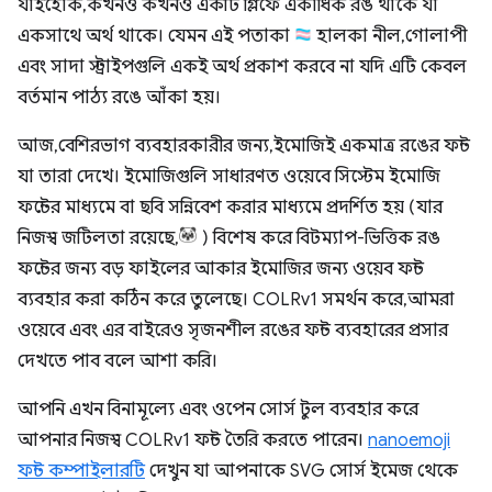
যাইহোক, কখনও কখনও একটি গ্লিফে একাধিক রঙ থাকে যা
একসাথে অর্থ থাকে। যেমন এই পতাকা
হালকা নীল, গোলাপী
এবং সাদা স্ট্রাইপগুলি একই অর্থ প্রকাশ করবে না যদি এটি কেবল
বর্তমান পাঠ্য রঙে আঁকা হয়।
আজ, বেশিরভাগ ব্যবহারকারীর জন্য, ইমোজিই একমাত্র রঙের ফন্ট
যা তারা দেখে। ইমোজিগুলি সাধারণত ওয়েবে সিস্টেম ইমোজি
ফন্টের মাধ্যমে বা ছবি সন্নিবেশ করার মাধ্যমে প্রদর্শিত হয় (যার
নিজস্ব জটিলতা রয়েছে,
) বিশেষ করে বিটম্যাপ-ভিত্তিক রঙ
ফন্টের জন্য বড় ফাইলের আকার ইমোজির জন্য ওয়েব ফন্ট
ব্যবহার করা কঠিন করে তুলেছে। COLRv1 সমর্থন করে, আমরা
ওয়েবে এবং এর বাইরেও সৃজনশীল রঙের ফন্ট ব্যবহারের প্রসার
দেখতে পাব বলে আশা করি।
আপনি এখন বিনামূল্যে এবং ওপেন সোর্স টুল ব্যবহার করে
আপনার নিজস্ব COLRv1 ফন্ট তৈরি করতে পারেন।
nanoemoji
ফন্ট কম্পাইলারটি
দেখুন যা আপনাকে SVG সোর্স ইমেজ থেকে