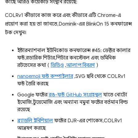
কাছে আরও কয়েকটি সংস্থান রয়েছে:
COLRv1 কীভাবে কাজ করে এবং কীভাবে এটি Chrome-এ
প্রয়োগ করা হয় তা জানতে, Dominik-এর BlinkOn 15 কনফারেন্স
টক দেখুন।
ইন্টারন্যাশনাল ইউনিকোড কনফারেন্স #45: ভেক্টর কালার
ফন্ট, রডারিক শিটার, পিটার কনস্টেবল এবং ডমিনিক
রটচেসের কথা (
ভিডিও
,
আলাপ বিবরণ
)
nanoemoji ফন্ট কম্পাইলার
, SVG ছবি থেকে COLRv1
ফন্ট তৈরি করছে
Google ফন্টের
রঙ-ফন্ট GitHub সংগ্রহস্থল
যাতে নোটো
ইমোজি, টুয়েমোজি এবং অন্যান্য নমুনা ফন্টের বর্তমান বিল্ড
রয়েছে
ব্র্যাডলি ইনিশিয়াল
ফন্টের DJR-এর শোকেস, COLRv1
অন্বেষণ করছে