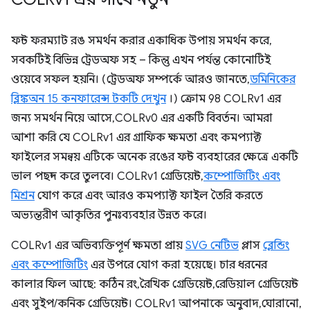
ফন্ট ফরম্যাট রঙ সমর্থন করার একাধিক উপায় সমর্থন করে,
সবকটিই বিভিন্ন ট্রেডঅফ সহ – কিন্তু এখন পর্যন্ত কোনোটিই
ওয়েবে সফল হয়নি। (ট্রেডঅফ সম্পর্কে আরও জানতে,
ডমিনিকের
ব্লিঙ্কঅন 15 কনফারেন্স টকটি দেখুন
।) ক্রোম 98 COLRv1 এর
জন্য সমর্থন নিয়ে আসে, COLRv0 এর একটি বিবর্তন। আমরা
আশা করি যে COLRv1 এর গ্রাফিক ক্ষমতা এবং কমপ্যাক্ট
ফাইলের সমন্বয় এটিকে অনেক রঙের ফন্ট ব্যবহারের ক্ষেত্রে একটি
ভাল পছন্দ করে তুলবে। COLRv1 গ্রেডিয়েন্ট,
কম্পোজিটিং এবং
মিশ্রন
যোগ করে এবং আরও কমপ্যাক্ট ফাইল তৈরি করতে
অভ্যন্তরীণ আকৃতির পুনঃব্যবহার উন্নত করে।
COLRv1 এর অভিব্যক্তিপূর্ণ ক্ষমতা প্রায়
SVG নেটিভ
প্লাস
ব্লেন্ডিং
এবং কম্পোজিটিং
এর উপরে যোগ করা হয়েছে। চার ধরনের
কালার ফিল আছে: কঠিন রং, রৈখিক গ্রেডিয়েন্ট, রেডিয়াল গ্রেডিয়েন্ট
এবং সুইপ/কনিক গ্রেডিয়েন্ট। COLRv1 আপনাকে অনুবাদ, ঘোরানো,