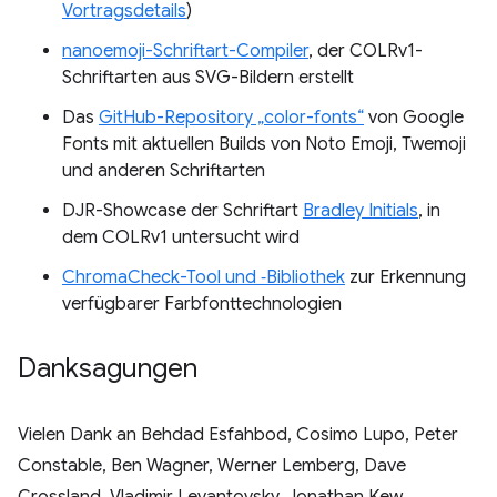
Vortragsdetails
)
nanoemoji-Schriftart-Compiler
, der COLRv1-
Schriftarten aus SVG-Bildern erstellt
Das
GitHub-Repository „color-fonts“
von Google
Fonts mit aktuellen Builds von Noto Emoji, Twemoji
und anderen Schriftarten
DJR-Showcase der Schriftart
Bradley Initials
, in
dem COLRv1 untersucht wird
ChromaCheck-Tool und ‑Bibliothek
zur Erkennung
verfügbarer Farbfonttechnologien
Danksagungen
Vielen Dank an Behdad Esfahbod, Cosimo Lupo, Peter
Constable, Ben Wagner, Werner Lemberg, Dave
Crossland, Vladimir Levantovsky, Jonathan Kew,