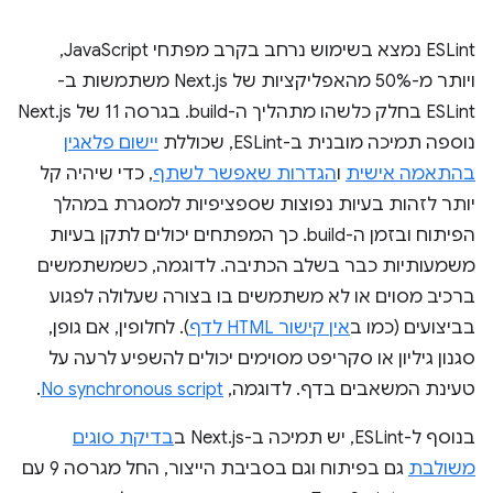
ESLint נמצא בשימוש נרחב בקרב מפתחי JavaScript,
ויותר מ-50% מהאפליקציות של Next.js משתמשות ב-
ESLint בחלק כלשהו מתהליך ה-build. בגרסה 11 של Next.js
נוספה תמיכה מובנית ב-ESLint, שכוללת
יישום פלאגין
בהתאמה אישית
ו
הגדרות שאפשר לשתף
, כדי שיהיה קל
יותר לזהות בעיות נפוצות שספציפיות למסגרת במהלך
הפיתוח ובזמן ה-build. כך המפתחים יכולים לתקן בעיות
משמעותיות כבר בשלב הכתיבה. לדוגמה, כשמשתמשים
ברכיב מסוים או לא משתמשים בו בצורה שעלולה לפגוע
בביצועים (כמו ב
אין קישור HTML לדף
). לחלופין, אם גופן,
סגנון גיליון או סקריפט מסוימים יכולים להשפיע לרעה על
טעינת המשאבים בדף. לדוגמה,
No synchronous script
.
בנוסף ל-ESLint, יש תמיכה ב-Next.js ב
בדיקת סוגים
משולבת
גם בפיתוח וגם בסביבת הייצור, החל מגרסה 9 עם