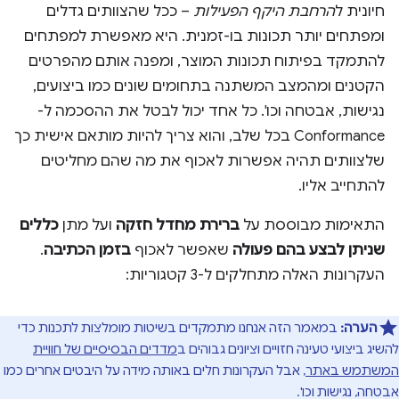
חיונית ל
הרחבת היקף הפעילות
– ככל שהצוותים גדלים
ומפתחים יותר תכונות בו-זמנית. היא מאפשרת למפתחים
להתמקד בפיתוח תכונות המוצר, ומפנה אותם מהפרטים
הקטנים ומהמצב המשתנה בתחומים שונים כמו ביצועים,
נגישות, אבטחה וכו'. כל אחד יכול לבטל את ההסכמה ל-
Conformance בכל שלב, והוא צריך להיות מותאם אישית כך
שלצוותים תהיה אפשרות לאכוף את מה שהם מחליטים
להתחייב אליו.
התאימות מבוססת על
ברירת מחדל חזקה
ועל מתן
כללים
שניתן לבצע בהם פעולה
שאפשר לאכוף
בזמן הכתיבה
.
העקרונות האלה מתחלקים ל-3 קטגוריות:
הערה:
במאמר הזה אנחנו מתמקדים בשיטות מומלצות לתכנות כדי
להשיג ביצועי טעינה חזויים וציונים גבוהים ב
מדדים הבסיסיים של חוויית
המשתמש באתר
, אבל העקרונות חלים באותה מידה על היבטים אחרים כמו
אבטחה, נגישות וכו'.