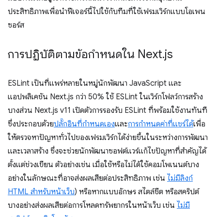
ประสิทธิภาพเพื่อนำฟีเจอร์นี้ไปใช้กับทีมที่ใช้เฟรมเวิร์กแบบโอเพน
ซอร์ส
การปฏิบัติตามข้อกำหนดใน Next
.
js
ESLint เป็นที่แพร่หลายในหมู่นักพัฒนา JavaScript และ
แอปพลิเคชัน Next.js กว่า 50% ใช้ ESLint ในเวิร์กโฟลว์การสร้าง
บางส่วน Next.js v11 เปิดตัวการรองรับ ESLint ที่พร้อมใช้งานทันที
ซึ่งประกอบด้วย
ปลั๊กอินที่กำหนดเอง
และ
การกำหนดค่าที่แชร์ได้
เพื่อ
ให้ตรวจหาปัญหาทั่วไปของเฟรมเวิร์กได้ง่ายขึ้นในระหว่างการพัฒนา
และเวลาสร้าง ซึ่งจะช่วยนักพัฒนาซอฟต์แวร์แก้ไขปัญหาที่สำคัญได้
ตั้งแต่ช่วงเขียน ตัวอย่างเช่น เมื่อใช้หรือไม่ได้ใช้คอมโพเนนต์บาง
อย่างในลักษณะที่อาจส่งผลเสียต่อประสิทธิภาพ เช่น
ไม่มีลิงก์
HTML สําหรับหน้าเว็บ
) หรือหากแบบอักษร สไตล์ชีต หรือสคริปต์
บางอย่างส่งผลเสียต่อการโหลดทรัพยากรในหน้าเว็บ เช่น
ไม่มี