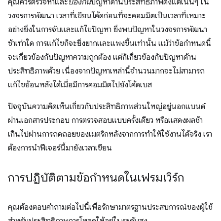
คุณควรตรวจหาและ
ป้องกัน
ปัญหาด้านประสิทธิภาพตั้งแต่เนิ่นๆ ใน
วงจรการพัฒนา เวลาที่เขียนโค้ดก่อนที่จะคอมมิตเป็นเวลาที่เหมาะ
อย่างยิ่งในการจับและแก้ไขปัญหา ยิ่งพบปัญหาในวงจรการพัฒนา
ช้าเท่าใด การแก้ไขก็จะยิ่งยากและแพงขึ้นเท่านั้น แม้ว่าข้อกำหนดนี้
จะเกี่ยวข้องกับปัญหาความถูกต้อง แต่ก็เกี่ยวข้องกับปัญหาด้าน
ประสิทธิภาพด้วย เนื่องจากปัญหาเหล่านี้จำนวนมากจะไม่สามารถ
แก้ไขย้อนหลังได้เมื่อมีการคอมมิตไปยังโค้ดเบส
ปัจจุบันความคิดเห็นเกี่ยวกับประสิทธิภาพส่วนใหญ่อยู่นอกแบนด์
ผ่านเอกสารประกอบ การตรวจสอบแบบครั้งเดียว หรือแสดงผลช้า
เกินไปผ่านการถดถอยของเมตริกหลังจากการทําให้ใช้งานได้จริง เรา
ต้องการนําฟีเจอร์นี้มายังเวลาเขียน
การปฏิบัติตามข้อกำหนดในเฟรมเวิร์ก
คุณต้องตอบคำถามต่อไปนี้เพื่อรักษามาตรฐานประสบการณ์ของผู้ใช้
สำหรับประสิทธิภาพการโหลดให้อยู่ในระดับสูง