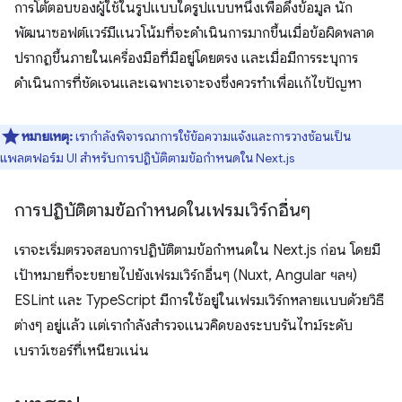
การโต้ตอบของผู้ใช้ในรูปแบบใดรูปแบบหนึ่งเพื่อดึงข้อมูล นัก
พัฒนาซอฟต์แวร์มีแนวโน้มที่จะดำเนินการมากขึ้นเมื่อข้อผิดพลาด
ปรากฏขึ้นภายในเครื่องมือที่มีอยู่โดยตรง และเมื่อมีการระบุการ
ดำเนินการที่ชัดเจนและเฉพาะเจาะจงซึ่งควรทำเพื่อแก้ไขปัญหา
หมายเหตุ:
เรากําลังพิจารณาการใช้ข้อความแจ้งและการวางซ้อนเป็น
แพลตฟอร์ม UI สําหรับการปฏิบัติตามข้อกําหนดใน Next.js
การปฏิบัติตามข้อกำหนดในเฟรมเวิร์กอื่นๆ
เราจะเริ่มตรวจสอบการปฏิบัติตามข้อกำหนดใน Next.js ก่อน โดยมี
เป้าหมายที่จะขยายไปยังเฟรมเวิร์กอื่นๆ (Nuxt, Angular ฯลฯ)
ESLint และ TypeScript มีการใช้อยู่ในเฟรมเวิร์กหลายแบบด้วยวิธี
ต่างๆ อยู่แล้ว แต่เรากำลังสำรวจแนวคิดของระบบรันไทม์ระดับ
เบราว์เซอร์ที่เหนียวแน่น