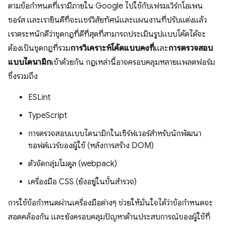
ตามข้อกำหนดที่เรามีภายใน Google ไปใช้กับเฟรมเวิร์กโอเพน
ซอร์ส และเรายินดีที่จะแชร์วิสัยทัศน์และแผนงานที่ปรับแต่งแล้ว
เราตระหนักดีว่าชุดกฎที่ดีที่สุดที่สามารถประเมินรูปแบบโค้ดได้จะ
ต้องเป็นชุดกฎที่รวม
การวิเคราะห์โค้ดแบบคงที่
และ
การตรวจสอบ
แบบไดนามิก
เข้าด้วยกัน กฎเหล่านี้อาจครอบคลุมหลายแพลตฟอร์ม
ซึ่งรวมถึง
ESLint
TypeScript
การตรวจสอบแบบไดนามิกในเซิร์ฟเวอร์สำหรับนักพัฒนา
ซอฟต์แวร์ของผู้ใช้ (หลังการสร้าง DOM)
ตัวจัดกลุ่มโมดูล (webpack)
เครื่องมือ CSS (ยังอยู่ในขั้นสํารวจ)
การใช้ข้อกำหนดผ่านเครื่องมือต่างๆ ช่วยให้มั่นใจได้ว่าข้อกำหนดจะ
สอดคล้องกัน และยังครอบคลุมปัญหาด้านประสบการณ์ของผู้ใช้ที่