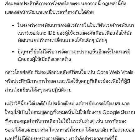
ส่งผลต่อประสิทธิภาพการโหลดโดยตรง นอกจากนี้ กฎเหล่านี้ยัง
แสดงต่อนักพัฒนาแอปในเวลาที่ต่างกันได้ด้วย
ในระหว่างการพัฒนาซอฟต์แวร์ภายในในเซิร์ฟเวอร์การพัฒนา
เบราว์เซอร์และ IDE ของผู้ใช้จะแสดงคำเตือนเพื่อแจ้งให้นัก
พัฒนาแอปทำการเปลี่ยนแปลงโค้ดเล็กๆ น้อยๆ
ปัญหาที่ยังไม่ได้รับการจัดการจะปรากฏขึ้นอีกครั้งในเทอร์มิ
นัลของผู้ใช้เมื่อถึงเวลาสร้าง
กล่าวโดยย่อคือ ทีมจะเลือกผลลัพธ์ที่สนใจ เช่น Core Web Vitals
หรือประสิทธิภาพการโหลด และเปิดใช้ชุดกฎที่เกี่ยวข้องเพื่อให้ผู้มี
ส่วนร่วมเขียนโค้ดทุกคนปฏิบัติตาม
แม้ว่าวิธีนี้จะได้ผลดีกับโปรเจ็กต์ใหม่ แต่การอัปเกรดโค้ดเบสขนาด
ใหญ่ให้เป็นไปตามชุดกฎทั้งหมดนั้นไม่ใช่เรื่องง่าย Google มีระบบ
ที่ครอบคลุมสำหรับการเลือกไม่ใช้ในระดับต่างๆ เช่น บรรทัดของ
ซอร์สโค้ดแต่ละบรรทัด ไดเรกทอรีทั้งหมด โค้ดเบสเดิม หรือส่วนของ
แอปที่ไม่ได้อยู่ระหว่างการพัฒนา เรากำลังสำรวจกลยุทธ์ที่มี