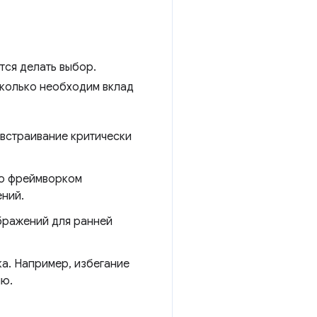
тся делать выбор.
сколько необходим вклад
 встраивание критически
го фреймворком
ний.
бражений для ранней
ка. Например, избегание
ию.