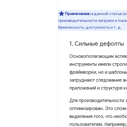
Примечание:
в данной статье о
производительности загрузки и пок
безопасность, доступность и т. д.
1
.
Сильные дефолты
Основополагающим аспект
инструменты имели строги
фреймворки, но и шаблон
затрудняют следование а
приложений и структуре к
Для производительности за
оптимизирован. Это сложн
выделение того, что необ
пользователем. Например,