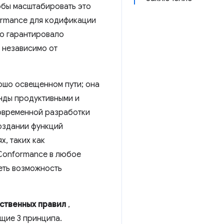
обы масштабировать это
ormance для кодификации
то гарантировало
 независимо от
ошо освещенном пути; она
анды продуктивными и
овременной разработки
оздании функций
, таких как
 Conformance в любое
меть возможность
ственных правил
,
щие 3 принципа.