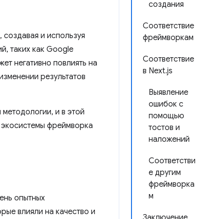
создания
Соответствие
, создавая и используя
фреймворкам
, таких как Google
Соответствие
жет негативно повлиять на
в Next.js
 изменении результатов
Выявление
ошибок с
 методологии, и в этой
помощью
я экосистемы фреймворка
тостов и
наложений
Соответстви
е другим
фреймворка
м
ень опытных
рые влияли на качество и
Заключение