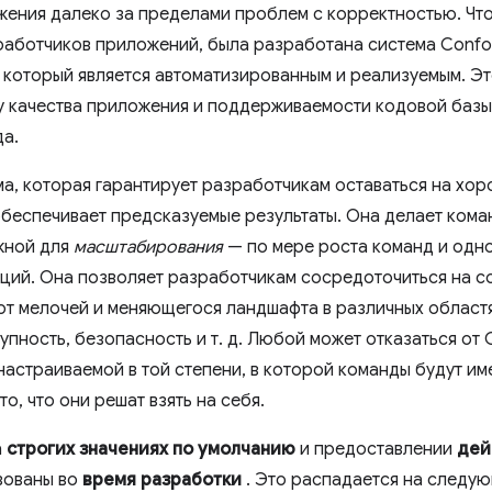
ения далеко за пределами проблем с корректностью. Чт
работчиков приложений, была разработана система Conf
 который является автоматизированным и реализуемым. Э
у качества приложения и поддерживаемости кодовой базы
да.
а, которая гарантирует разработчикам оставаться на хор
обеспечивает предсказуемые результаты. Она делает ком
жной для
масштабирования
— по мере роста команд и одн
ций. Она позволяет разработчикам сосредоточиться на с
от мелочей и меняющегося ландшафта в различных областях
упность, безопасность и т. д. Любой может отказаться от
 настраиваемой в той степени, в которой команды будут и
о, что они решат взять на себя.
а
строгих значениях по умолчанию
и предоставлении
дей
зованы во
время разработки
. Это распадается на следую