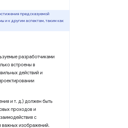
достижения предсказуемой
мы и к другим аспектам, таким как
льзуемые разработчиками
олько встроены в
вильных действий и
проектировании
ия и т. д.) должен быть
овых проходов и
взаимодействия с
я важных изображений.