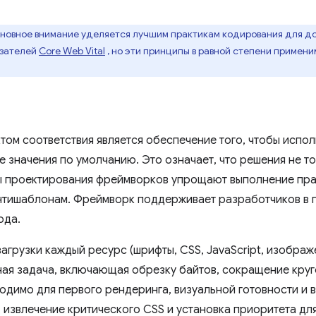
сновное внимание уделяется лучшим практикам кодирования для 
азателей
Core Web Vital
, но эти принципы в равной степени примени
ом соответствия является обеспечение того, чтобы испо
е значения по умолчанию. Это означает, что решения не т
ы проектирования фреймворков упрощают выполнение пра
нтишаблонам. Фреймворк поддерживает разработчиков в 
ода.
грузки каждый ресурс (шрифты, CSS, JavaScript, изображен
ая задача, включающая обрезку байтов, сокращение круг
ходимо для первого рендеринга, визуальной готовности и 
 извлечение критического CSS и установка приоритета дл