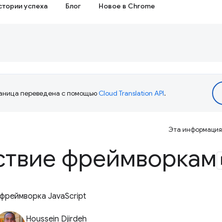
стории успеха
Блог
Новое в Chrome
аница переведена с помощью
Cloud Translation API
.
Эта информация 
ствие фреймворкам
фреймворка JavaScript
Houssein Djirdeh