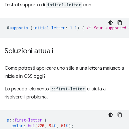
Testa il supporto di
initial-letter
con:
@
supports
(
initial-letter
:
1
1
)
{
/* Your supported 
Soluzioni attuali
Come potresti applicare uno stile a una lettera maiuscola
iniziale in CSS oggi?
Lo pseudo-elemento
::first-letter
ci aiuta a
risolvere il problema.
p
::
first-letter
{
color
:
hsl
(
220
,
94
%
,
51
%
);