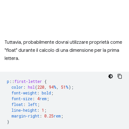
Tuttavia, probabilmente dovrai utilizzare proprietà come
"float" durante il calcolo di una dimensione per la prima
lettera.
p
::
first-letter
{
color
:
hsl
(
220
,
94
%
,
51
%
);
font-weight
:
bold
;
font-size
:
4
rem
;
float
:
left
;
line-height
:
1
;
margin-right
:
0.25
rem
;
}