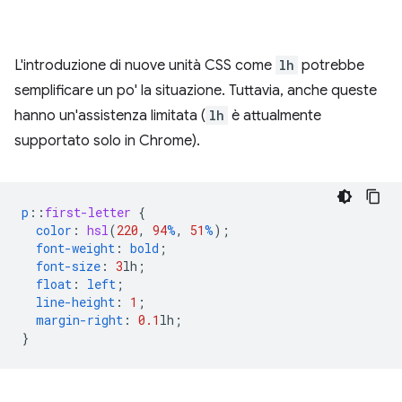
L'introduzione di nuove unità CSS come
lh
potrebbe
semplificare un po' la situazione. Tuttavia, anche queste
hanno un'assistenza limitata (
lh
è attualmente
supportato solo in Chrome).
p
::
first-letter
{
color
:
hsl
(
220
,
94
%
,
51
%
);
font-weight
:
bold
;
font-size
:
3
lh
;
float
:
left
;
line-height
:
1
;
margin-right
:
0.1
lh
;
}