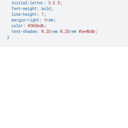
initial-letter
:
3.5
3
;
font-weight
:
bold
;
line-height
:
1
;
margin-right
:
1
rem
;
color
:
#3b5bdb
;
text-shadow
:
0.25
rem
0.25
rem
#be4bdb
;
}