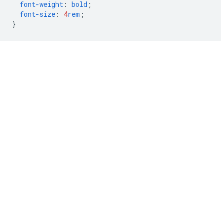
font-weight
:
bold
;
font-size
:
4
rem
;
}