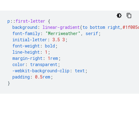
p
::
first-letter
{
background
:
linear-gradient
(
to
bottom
right
,
#1f005
font-family
:
"Merriweather"
,
serif
;
initial-letter
:
3.5
3
;
font-weight
:
bold
;
line-height
:
1
;
margin-right
:
1
rem
;
color
:
transparent
;
-webkit-
background-clip
:
text
;
padding
:
0.5
rem
;
}