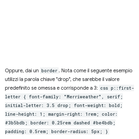
Oppure, dai un
border
. Nota come il seguente esempio
utilizzi la parola chiave "drop", che sarebbe il valore
predefinito se omessa e corrisponde a 3:
css p::first-
letter { font-family: "Merriweather", serif;
initial-letter: 3.5 drop; font-weight: bold;
line-height: 1; margin-right: 1rem; color:
#3b5bdb; border: 0.25rem dashed #be4bdb;
padding: 0.5rem; border-radius: 5px; }