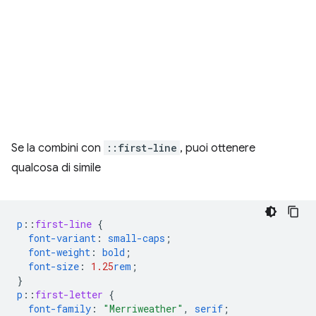
Se la combini con
::first-line
, puoi ottenere
qualcosa di simile
p
::
first-line
{
font-variant
:
small-caps
;
font-weight
:
bold
;
font-size
:
1.25
rem
;
}
p
::
first-letter
{
font-family
:
"Merriweather"
,
serif
;