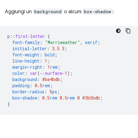
Aggiungi un
background
o alcuni
box-shadow
:
p
::
first-letter
{
font-family
:
"Merriweather"
,
serif
;
initial-letter
:
3.5
3
;
font-weight
:
bold
;
line-height
:
1
;
margin-right
:
1
rem
;
color
:
var
(
--surface-
1
);
background
:
#be4bdb
;
padding
:
0.5
rem
;
border-radius
:
5
px
;
box-shadow
:
0.5
rem
0.5
rem
0
#3b5bdb
;
}