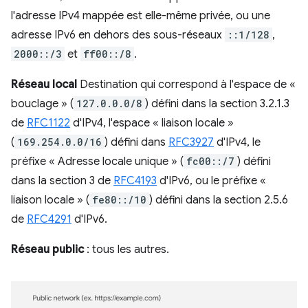
l'adresse IPv4 mappée est elle-même privée, ou une
adresse IPv6 en dehors des sous-réseaux
::1/128
,
2000::/3
et
ff00::/8
.
Réseau local
Destination qui correspond à l'espace de «
bouclage » (
127.0.0.0/8
) défini dans la section 3.2.1.3
de
RFC1122
d'IPv4, l'espace « liaison locale »
(
169.254.0.0/16
) défini dans
RFC3927
d'IPv4, le
préfixe « Adresse locale unique » (
fc00::/7
) défini
dans la section 3 de
RFC4193
d'IPv6, ou le préfixe «
liaison locale » (
fe80::/10
) défini dans la section 2.5.6
de
RFC4291
d'IPv6.
Réseau public
: tous les autres.