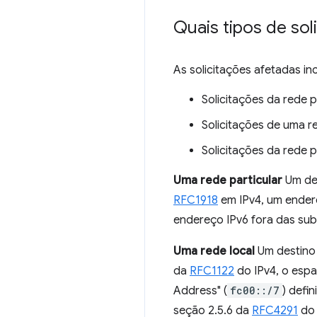
Quais tipos de sol
As solicitações afetadas in
Solicitações da rede 
Solicitações de uma r
Solicitações da rede p
Uma rede particular
Um des
RFC1918
em IPv4, um ender
endereço IPv6 fora das su
Uma rede local
Um destino 
da
RFC1122
do IPv4, o espaç
Address" (
fc00::/7
) defi
seção 2.5.6 da
RFC4291
do 