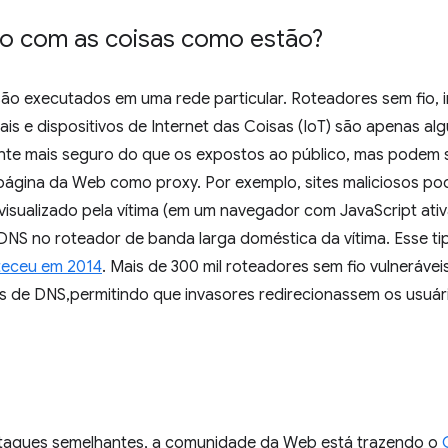
do com as coisas como estão?
ão executados em uma rede particular. Roteadores sem fio, i
iais e dispositivos de Internet das Coisas (IoT) são apenas a
nte mais seguro do que os expostos ao público, mas podem 
página da Web como proxy. Por exemplo, sites maliciosos p
isualizado pela vítima (em um navegador com JavaScript ativ
DNS no roteador de banda larga doméstica da vítima. Esse t
teceu em 2014
. Mais de 300 mil roteadores sem fio vulneráve
 de DNS,permitindo que invasores redirecionassem os usuári
ataques semelhantes, a comunidade da Web está trazendo o