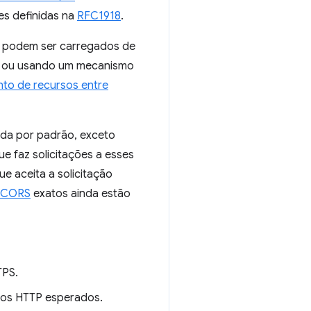
es definidas na
RFC1918
.
s podem ser carregados de
so ou usando um mecanismo
to de recursos entre
ada por padrão, exceto
e faz solicitações a esses
e aceita a solicitação
 CORS
exatos ainda estão
TPS.
hos HTTP esperados.