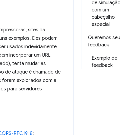
de simulação
com um
cabeçalho
especial
mpressoras, sites da
Queremos seu
lguns exemplos. Eles podem
feedback
ser usados indevidamente
odem incorporar um URL
Exemplo de
ado), tenta mudar as
feedback
ipo de ataque é chamado de
is foram explorados com a
os para servidores
CORS-RFC1918
: