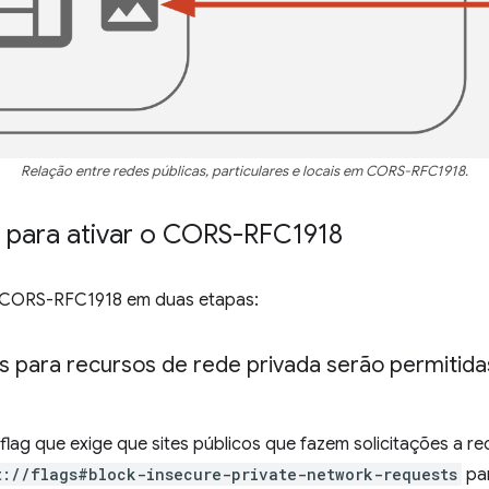
Relação entre redes públicas, particulares e locais em CORS-RFC1918.
 para ativar o CORS-RFC1918
 CORS-RFC1918 em duas etapas:
ões para recursos de rede privada serão permiti
lag que exige que sites públicos que fazem solicitações a re
t://flags#block-insecure-private-network-requests
par