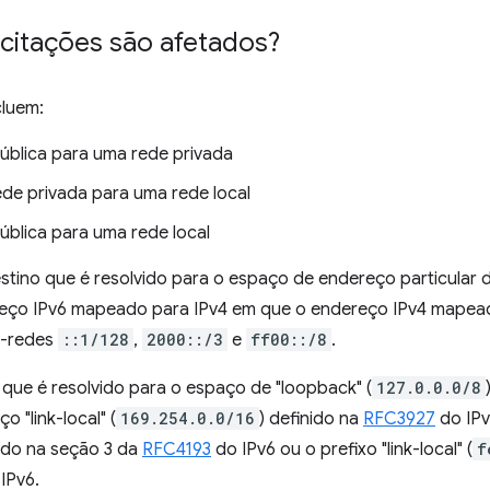
icitações são afetados?
cluem:
pública para uma rede privada
ede privada para uma rede local
ública para uma rede local
tino que é resolvido para o espaço de endereço particular d
eço IPv6 mapeado para IPv4 em que o endereço IPv4 mapead
b-redes
::1/128
,
2000::/3
e
ff00::/8
.
que é resolvido para o espaço de "loopback" (
127.0.0.0/8
o "link-local" (
169.254.0.0/16
) definido na
RFC3927
do IPv
nido na seção 3 da
RFC4193
do IPv6 ou o prefixo "link-local" (
f
IPv6.