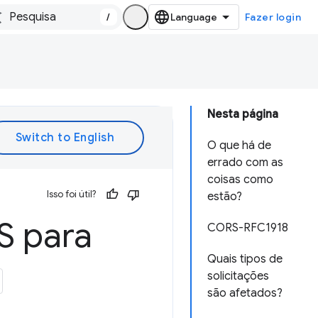
/
Fazer login
Nesta página
O que há de
errado com as
coisas como
Isso foi útil?
estão?
S para
CORS-RFC1918
Quais tipos de
solicitações
são afetados?