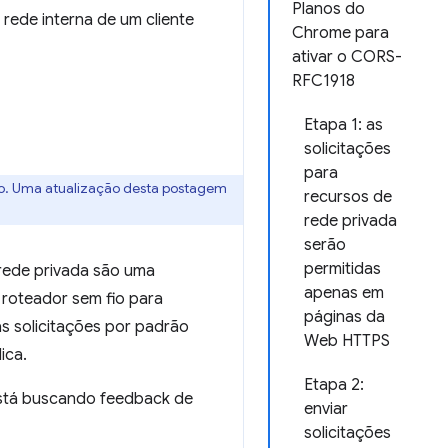
Planos do
 rede interna de um cliente
Chrome para
ativar o CORS-
RFC1918
Etapa 1: as
solicitações
para
to. Uma atualização desta postagem
recursos de
rede privada
serão
permitidas
 rede privada são uma
apenas em
roteador sem fio para
páginas da
 solicitações por padrão
Web HTTPS
ica.
Etapa 2:
stá buscando feedback de
enviar
solicitações