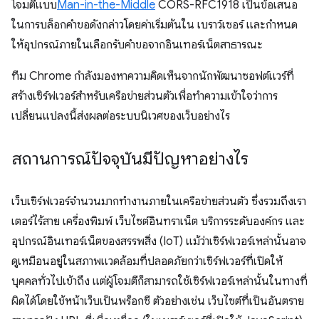
โจมตีแบบ
Man-in-the-Middle
CORS-RFC1918 เป็นข้อเสนอ
ในการบล็อกคำขอดังกล่าวโดยค่าเริ่มต้นใน เบราว์เซอร์ และกำหนด
ให้อุปกรณ์ภายในเลือกรับคำขอจากอินเทอร์เน็ตสาธารณะ
ทีม Chrome กำลังมองหาความคิดเห็นจากนักพัฒนาซอฟต์แวร์ที่
สร้างเซิร์ฟเวอร์สำหรับเครือข่ายส่วนตัวเพื่อทำความเข้าใจว่าการ
เปลี่ยนแปลงนี้ส่งผลต่อระบบนิเวศของเว็บอย่างไร
สถานการณ์ปัจจุบันมีปัญหาอย่างไร
เว็บเซิร์ฟเวอร์จำนวนมากทำงานภายในเครือข่ายส่วนตัว ซึ่งรวมถึงเรา
เตอร์ไร้สาย เครื่องพิมพ์ เว็บไซต์อินทราเน็ต บริการระดับองค์กร และ
อุปกรณ์อินเทอร์เน็ตของสรรพสิ่ง (IoT) แม้ว่าเซิร์ฟเวอร์เหล่านั้นอาจ
ดูเหมือนอยู่ในสภาพแวดล้อมที่ปลอดภัยกว่าเซิร์ฟเวอร์ที่เปิดให้
บุคคลทั่วไปเข้าถึง แต่ผู้โจมตีก็สามารถใช้เซิร์ฟเวอร์เหล่านั้นในทางที่
ผิดได้โดยใช้หน้าเว็บเป็นพร็อกซี ตัวอย่างเช่น เว็บไซต์ที่เป็นอันตราย