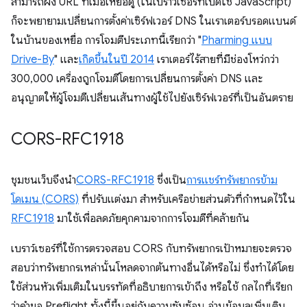
สามารถฝัง URL ที่เมื่อเหยื่อดู (ในเบราว์เซอร์ที่เปิดใช้ JavaScript)
ก็จะพยายามเปลี่ยนการตั้งค่าเซิร์ฟเวอร์ DNS ในเราเตอร์บรอดแบนด์
ในบ้านของเหยื่อ การโจมตีประเภทนี้เรียกว่า "
Pharming แบบ
Drive-By
" และ
เกิดขึ้นในปี 2014
เราเตอร์ไร้สายที่มีช่องโหว่กว่า
300,000 เครื่องถูกโจมตีโดยการเปลี่ยนการตั้งค่า DNS และ
อนุญาตให้ผู้โจมตีเปลี่ยนเส้นทางผู้ใช้ไปยังเซิร์ฟเวอร์ที่เป็นอันตราย
CORS-RFC1918
ชุมชนเว็บจึงนำ
CORS-RFC1918
ซึ่งเป็น
การแชร์ทรัพยากรข้าม
โดเมน (CORS)
ที่ปรับแต่งมา สำหรับเครือข่ายส่วนตัวที่กำหนดไว้ใน
RFC1918
มาใช้เพื่อลดภัยคุกคามจากการโจมตีที่คล้ายกัน
เบราว์เซอร์ที่ใช้การตรวจสอบ CORS กับทรัพยากรเป้าหมายจะตรวจ
สอบว่าทรัพยากรเหล่านั้นโหลดจากต้นทางอื่นได้หรือไม่ ซึ่งทำได้โดย
ใช้ส่วนหัวเพิ่มเติมในบรรทัดที่อธิบายการเข้าถึง หรือใช้ กลไกที่เรียก
ว่าคำขอ Preflight ทั้งนี้ขึ้นอยู่กับความซับซ้อน อ่านข้อมูลเพิ่มเติม