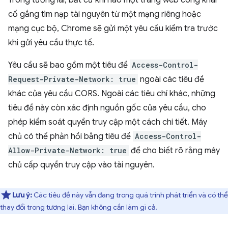
Trong tương lai, bất cứ khi nào một trang web công khai
cố gắng tìm nạp tài nguyên từ một mạng riêng hoặc
mạng cục bộ, Chrome sẽ gửi một yêu cầu kiểm tra trước
khi gửi yêu cầu thực tế.
Yêu cầu sẽ bao gồm một tiêu đề
Access-Control-
Request-Private-Network: true
ngoài các tiêu đề
khác của yêu cầu CORS. Ngoài các tiêu chí khác, những
tiêu đề này còn xác định nguồn gốc của yêu cầu, cho
phép kiểm soát quyền truy cập một cách chi tiết. Máy
chủ có thể phản hồi bằng tiêu đề
Access-Control-
Allow-Private-Network: true
để cho biết rõ rằng máy
chủ cấp quyền truy cập vào tài nguyên.
Lưu ý:
Các tiêu đề này vẫn đang trong quá trình phát triển và có thể
thay đổi trong tương lai. Bạn không cần làm gì cả.