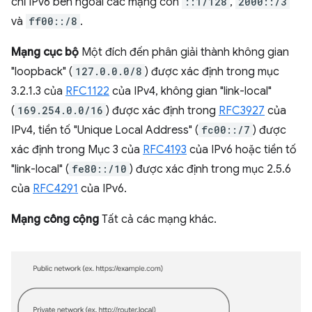
chỉ IPv6 bên ngoài các mạng con
::1/128
,
2000::/3
và
ff00::/8
.
Mạng cục bộ
Một đích đến phân giải thành không gian
"loopback" (
127.0.0.0/8
) được xác định trong mục
3.2.1.3 của
RFC1122
của IPv4, không gian "link-local"
(
169.254.0.0/16
) được xác định trong
RFC3927
của
IPv4, tiền tố "Unique Local Address" (
fc00::/7
) được
xác định trong Mục 3 của
RFC4193
của IPv6 hoặc tiền tố
"link-local" (
fe80::/10
) được xác định trong mục 2.5.6
của
RFC4291
của IPv6.
Mạng công cộng
Tất cả các mạng khác.