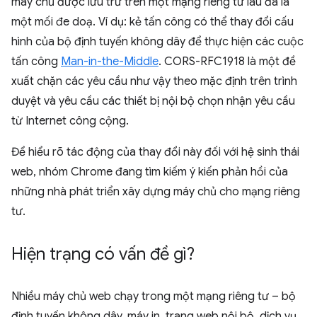
máy chủ được lưu trữ trên một mạng riêng từ lâu đã là
một mối đe doạ. Ví dụ: kẻ tấn công có thể thay đổi cấu
hình của bộ định tuyến không dây để thực hiện các cuộc
tấn công
Man-in-the-Middle
. CORS-RFC1918 là một đề
xuất chặn các yêu cầu như vậy theo mặc định trên trình
duyệt và yêu cầu các thiết bị nội bộ chọn nhận yêu cầu
từ Internet công cộng.
Để hiểu rõ tác động của thay đổi này đối với hệ sinh thái
web, nhóm Chrome đang tìm kiếm ý kiến phản hồi của
những nhà phát triển xây dựng máy chủ cho mạng riêng
tư.
Hiện trạng có vấn đề gì?
Nhiều máy chủ web chạy trong một mạng riêng tư – bộ
định tuyến không dây, máy in, trang web nội bộ, dịch vụ