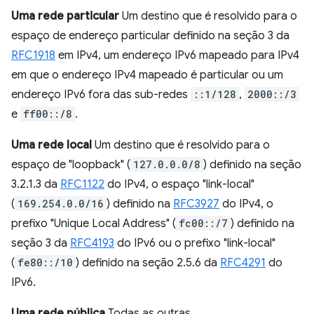
Uma rede particular
Um destino que é resolvido para o
espaço de endereço particular definido na seção 3 da
RFC1918
em IPv4, um endereço IPv6 mapeado para IPv4
em que o endereço IPv4 mapeado é particular ou um
endereço IPv6 fora das sub-redes
::1/128
,
2000::/3
e
ff00::/8
.
Uma rede local
Um destino que é resolvido para o
espaço de "loopback" (
127.0.0.0/8
) definido na seção
3.2.1.3 da
RFC1122
do IPv4, o espaço "link-local"
(
169.254.0.0/16
) definido na
RFC3927
do IPv4, o
prefixo "Unique Local Address" (
fc00::/7
) definido na
seção 3 da
RFC4193
do IPv6 ou o prefixo "link-local"
(
fe80::/10
) definido na seção 2.5.6 da
RFC4291
do
IPv6.
Uma rede pública
Todas as outras.