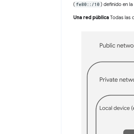
(
fe80::/10
) definido en l
Una red pública
Todas las 