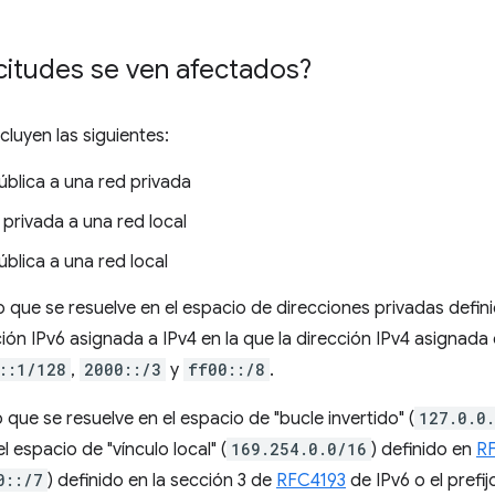
icitudes se ven afectados?
cluyen las siguientes:
pública a una red privada
 privada a una red local
ública a una red local
o que se resuelve en el espacio de direcciones privadas defini
ión IPv6 asignada a IPv4 en la que la dirección IPv4 asignada
::1/128
,
2000::/3
y
ff00::/8
.
o que se resuelve en el espacio de "bucle invertido" (
127.0.0
l espacio de "vínculo local" (
169.254.0.0/16
) definido en
R
0::/7
) definido en la sección 3 de
RFC4193
de IPv6 o el prefij