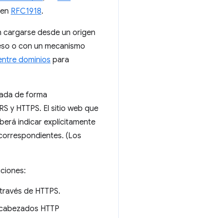
 en
RFC1918
.
n cargarse desde un origen
ceso o con un mecanismo
entre dominios
para
ivada de forma
S y HTTPS. El sitio web que
berá indicar explícitamente
correspondientes. (Los
cciones:
 través de HTTPS.
encabezados HTTP