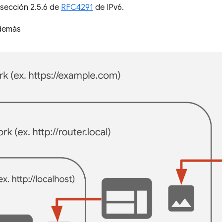
a sección 2.5.6 de
RFC4291
de IPv6.
demás