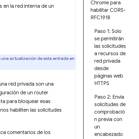
Chrome para
s en la red interna de un
habilitar CORS-
RFC1918
Paso 1: Solo
se permitirán
las solicitudes
a recursos de
 una actualización de esta entrada en
red privada
desde
páginas web
HTTPS
 una red privada son una
guración de un router
Paso 2: Envía
ta para bloquear esas
solicitudes de
os habiliten las solicitudes
comprobació
n previa con
un
ca comentarios de los
encabezado