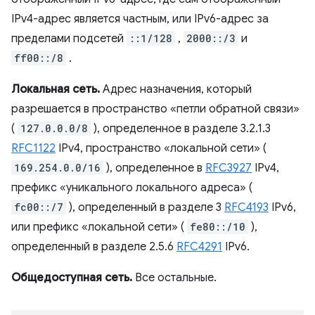
IPv4-адрес является частным, или IPv6-адрес за
пределами подсетей
::1/128
,
2000::/3
и
ff00::/8
.
Локальная сеть.
Адрес назначения, который
разрешается в пространство «петли обратной связи»
(
127.0.0.0/8
), определенное в разделе 3.2.1.3
RFC1122
IPv4, пространство «локальной сети» (
169.254.0.0/16
), определенное в
RFC3927
IPv4,
префикс «уникального локального адреса» (
fc00::/7
), определенный в разделе 3
RFC4193
IPv6,
или префикс «локальной сети» (
fe80::/10
),
определенный в разделе 2.5.6
RFC4291
IPv6.
Общедоступная сеть.
Все остальные.