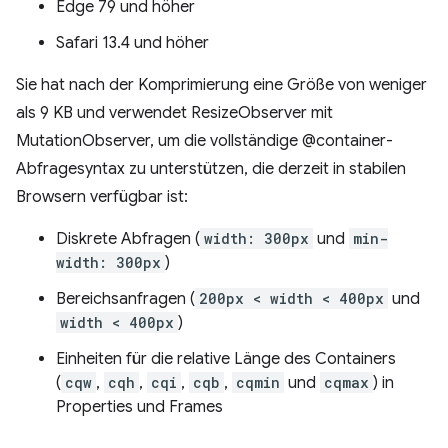
Edge 79 und höher
Safari 13.4 und höher
Sie hat nach der Komprimierung eine Größe von weniger
als 9 KB und verwendet ResizeObserver mit
MutationObserver, um die vollständige @container-
Abfragesyntax zu unterstützen, die derzeit in stabilen
Browsern verfügbar ist:
Diskrete Abfragen (
width: 300px
und
min-
width: 300px
)
Bereichsanfragen (
200px < width < 400px
und
width < 400px
)
Einheiten für die relative Länge des Containers
(
cqw
,
cqh
,
cqi
,
cqb
,
cqmin
und
cqmax
) in
Properties und Frames