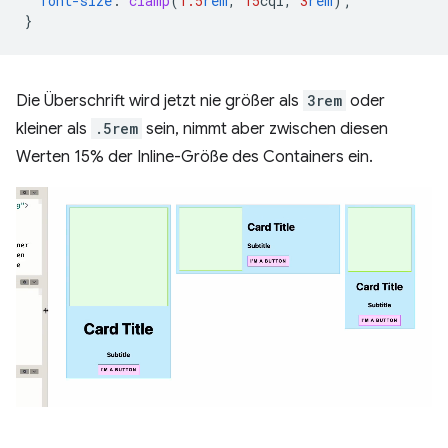
font-size
:
clamp
(
1.5
rem
,
15
cqi
,
3
rem
);
}
Die Überschrift wird jetzt nie größer als
3rem
oder
kleiner als
.5rem
sein, nimmt aber zwischen diesen
Werten 15% der Inline-Größe des Containers ein.