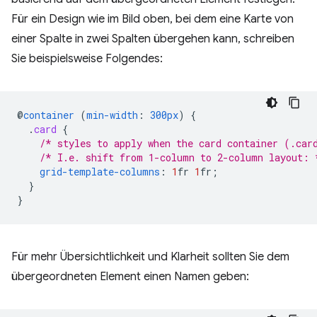
Für ein Design wie im Bild oben, bei dem eine Karte von
einer Spalte in zwei Spalten übergehen kann, schreiben
Sie beispielsweise Folgendes:
@
container
(
min-width
:
300px
)
{
.
card
{
/* styles to apply when the card container (.car
/* I.e. shift from 1-column to 2-column layout: 
grid-template-columns
:
1
fr
1
fr
;
}
}
Für mehr Übersichtlichkeit und Klarheit sollten Sie dem
übergeordneten Element einen Namen geben: