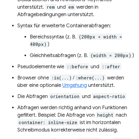
unterstützt.
rem
und
em
werden in
Abfragebedingungen unterstützt.
Syntax für erweiterte Containerabfragen:
Bereichssyntax (z. B.
(200px < width <
400px)
)
Gleichheitsabfragen (z. B.
(width = 200px)
)
Pseudoelemente wie
::before
und
::after
Browser ohne
:is(...)
/
:where(...)
werden
über eine optionale
Umgehung
unterstützt.
Die Abfragen
orientation
und
aspect-ratio
Abfragen werden richtig anhand von Funktionen
gefiltert. Beispiel: Die Abfrage von
height
nach
container: inline-size
ist im horizontalen
Schreibmodus korrekterweise nicht zulässig.