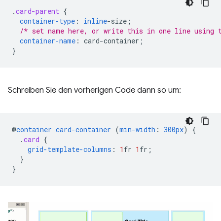
.
card-parent
{
container-type
:
inline
-
size
;
/* set name here, or write this in one line using 
container-name
:
card-container
;
}
Schreiben Sie den vorherigen Code dann so um:
@
container
card-container
(
min-width
:
300px
)
{
.
card
{
grid-template-columns
:
1
fr
1
fr
;
}
}