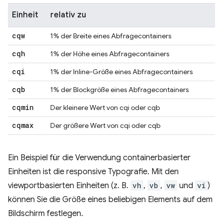
Einheit
relativ zu
cqw
1% der Breite eines Abfragecontainers
cqh
1% der Höhe eines Abfragecontainers
cqi
1% der Inline-Größe eines Abfragecontainers
cqb
1% der Blockgröße eines Abfragecontainers
cqmin
Der kleinere Wert von cqi oder cqb
cqmax
Der größere Wert von cqi oder cqb
Ein Beispiel für die Verwendung containerbasierter
Einheiten ist die responsive Typografie. Mit den
viewportbasierten Einheiten (z. B.
vh
,
vb
,
vw
und
vi
)
können Sie die Größe eines beliebigen Elements auf dem
Bildschirm festlegen.