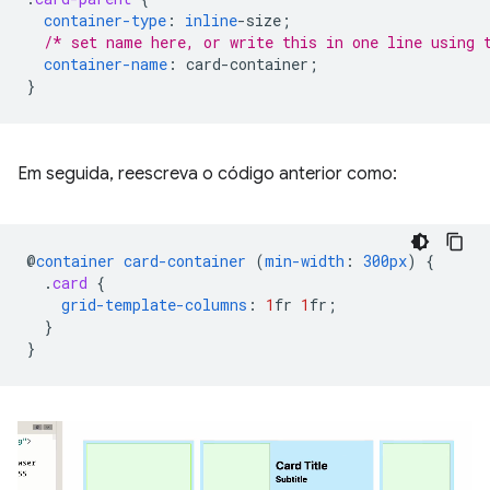
container-type
:
inline
-
size
;
/* set name here, or write this in one line using 
container-name
:
card-container
;
}
Em seguida, reescreva o código anterior como:
@
container
card-container
(
min-width
:
300px
)
{
.
card
{
grid-template-columns
:
1
fr
1
fr
;
}
}