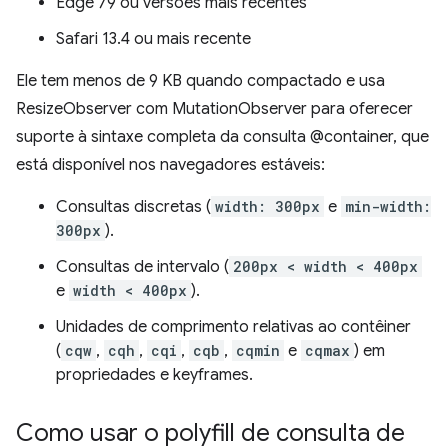
Edge 79 ou versões mais recentes
Safari 13.4 ou mais recente
Ele tem menos de 9 KB quando compactado e usa
ResizeObserver com MutationObserver para oferecer
suporte à sintaxe completa da consulta @container, que
está disponível nos navegadores estáveis:
Consultas discretas (
width: 300px
e
min-width:
300px
).
Consultas de intervalo (
200px < width < 400px
e
width < 400px
).
Unidades de comprimento relativas ao contêiner
(
cqw
,
cqh
,
cqi
,
cqb
,
cqmin
e
cqmax
) em
propriedades e keyframes.
Como usar o polyfill de consulta de