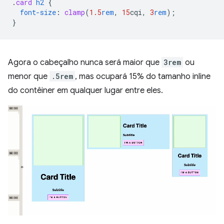
.
card
h2
{
font-size
:
clamp
(
1.5
rem
,
15
cqi
,
3
rem
);
}
Agora o cabeçalho nunca será maior que
3rem
ou
menor que
.5rem
, mas ocupará 15% do tamanho inline
do contêiner em qualquer lugar entre eles.