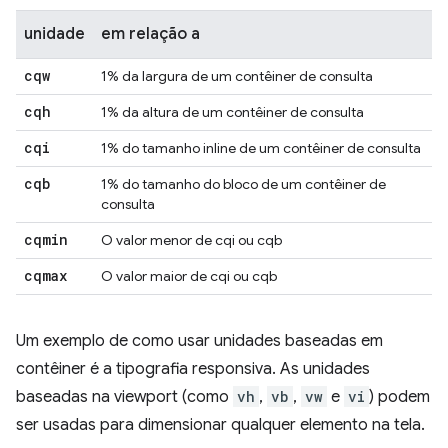
unidade
em relação a
cqw
1% da largura de um contêiner de consulta
cqh
1% da altura de um contêiner de consulta
cqi
1% do tamanho inline de um contêiner de consulta
cqb
1% do tamanho do bloco de um contêiner de
consulta
cqmin
O valor menor de cqi ou cqb
cqmax
O valor maior de cqi ou cqb
Um exemplo de como usar unidades baseadas em
contêiner é a tipografia responsiva. As unidades
baseadas na viewport (como
vh
,
vb
,
vw
e
vi
) podem
ser usadas para dimensionar qualquer elemento na tela.