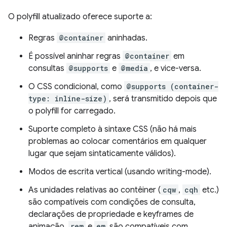
O polyfill atualizado oferece suporte a:
Regras
@container
aninhadas.
É possível aninhar regras
@container
em
consultas
@supports
e
@media
, e vice-versa.
O CSS condicional, como
@supports (container-
type: inline-size)
, será transmitido depois que
o polyfill for carregado.
Suporte completo à sintaxe CSS (não há mais
problemas ao colocar comentários em qualquer
lugar que sejam sintaticamente válidos).
Modos de escrita vertical (usando writing-mode).
As unidades relativas ao contêiner (
cqw
,
cqh
etc.)
são compatíveis com condições de consulta,
declarações de propriedade e keyframes de
animação.
rem
e
em
são compatíveis com