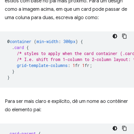
estilos com base no pai mais próximo. Para um design
como a imagem acima, em que um card pode passar de
uma coluna para duas, escreva algo como:
@
container
(
min-width
:
300px
)
{
.
card
{
/* styles to apply when the card container (.car
/* I.e. shift from 1-column to 2-column layout: 
grid-template-columns
:
1
fr
1
fr
;
}
}
Para ser mais claro e explícito, dê um nome ao contêiner
do elemento pai:
.
card-parent
{