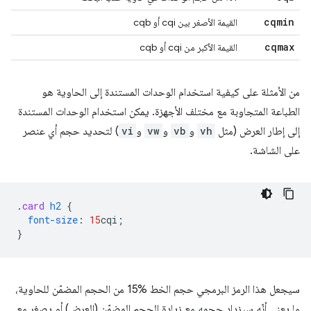
cqmin
القيمة الأصغر بين cqi أو cqb
cqmax
القيمة الأكبر من cqi أو cqb
من الأمثلة على كيفية استخدام الوحدات المستندة إلى الحاوية هو
الطباعة المتجاوبة مع مختلف الأجهزة. يمكن استخدام الوحدات المستندة
إلى إطار العرض (مثل
vh
و
vb
و
vw
و
vi
) لتحديد حجم أي عنصر
على الشاشة.
.
card
h2
{
font-size
:
15
cqi
;
}
سيجعل هذا الرمز البرمجي حجم الخط ‎15% من الحجم المضمّن للحاوية،
ما يعني أنّه سيزداد حجمه مع زيادة الحجم المضمّن (العرض) أو يصغر مع