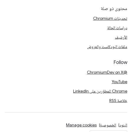
محتوى ذو صلة
تحديثات Chromium
دراسات الحالة
الأرشيف
ملفات البودكاست والعروض
Follow
@ChromiumDev on X
YouTube
Chrome للمطوّرين على LinkedIn
خلاصة RSS
البنود
الخصوصية
Manage cookies