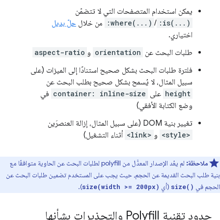
يمكن استخدام المتصفحات التي لا تتضمّن
:is(...)
/
:where(...)
من خلال
حلّ بديل
اختياري.
طلبات البحث عن
orientation
و
aspect-ratio
فلترة طلبات البحث بشكل صحيح استنادًا إلى الميزات (على
سبيل المثال، لا يُسمح بشكل صحيح بطلب البحث عن
height
على
container: inline-size
في
وضع الكتابة الأفقي)
تغيير بنية DOM (على سبيل المثال، إزالة العنصرَين
<style>
و
<link>
أثناء التشغيل)
ملاحظة:
لم يعُد الإصدار المعدَّل من polyfill لطلبات البحث عن الحاوية متوافقًا مع
بنية طلب البحث القديمة عن الحجم، حيث يجب على المستخدم تضمين طلبات البحث عن
الحجم في
(أي
).
size(width >= 200px)
size()
حدود تقنية Polyfill والتحذيرات بشأنها