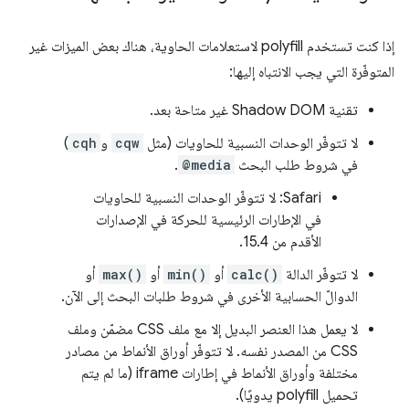
إذا كنت تستخدم polyfill لاستعلامات الحاوية، هناك بعض الميزات غير
المتوفّرة التي يجب الانتباه إليها:
تقنية Shadow DOM غير متاحة بعد.
لا تتوفّر الوحدات النسبية للحاويات (مثل
cqw
و
cqh
)
في شروط طلب البحث
@media
.
Safari: لا تتوفّر الوحدات النسبية للحاويات
في الإطارات الرئيسية للحركة في الإصدارات
الأقدم من 15.4.
لا تتوفّر الدالة
calc()
أو
min()
أو
max()
أو
الدوالّ الحسابية الأخرى في شروط طلبات البحث إلى الآن.
لا يعمل هذا العنصر البديل إلا مع ملف CSS مضمّن وملف
CSS من المصدر نفسه. لا تتوفّر أوراق الأنماط من مصادر
مختلفة وأوراق الأنماط في إطارات iframe (ما لم يتم
تحميل polyfill يدويًا).