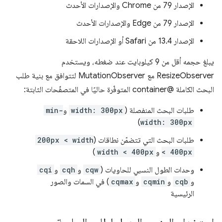
الإصدار 79 من Chrome والإصدارات الأحدث
الإصدار 79 من Edge والإصدارات الأحدث
الإصدار 13.4 من Safari أو الإصدارات اللاحقة
يبلغ حجمه أقل من 9 كيلوبايت عند ضغطه، ويستخدم
ResizeObserver مع MutationObserver لتتوافق مع بنية طلب
البحث الكاملة @container المتوفّرة حاليًا في المتصفّحات الثابتة:
طلبات البحث المنفصلة (
width: 300px
و
min-
)
width: 300px
طلبات البحث التي تتضمّن نطاقات (
200px < width
< 400px
و
width < 400px
)
وحدات الطول النسبي للحاويات (
cqw
و
cqh
و
cqi
و
cqb
و
cqmin
و
cqmax
) في السمات والصور
الرئيسية