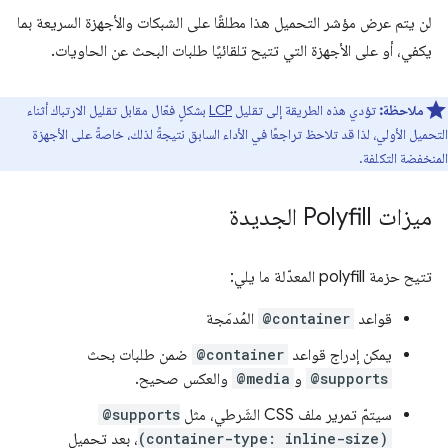
لن يتم عرض مؤشر التحميل هذا مطلقًا على الشبكات والأجهزة السريعة بما
يكفي، أو على الأجهزة التي تتيح تلقائيًا طلبات البحث عن الحاويات.
ملاحظة:
تؤدي هذه الطريقة إلى تقليل
LCP
بشكلٍ فعّال مقابل تقليل الارتباك أثناء
التحميل الأولي، لذا قد تلاحظ تراجعًا في الأداء السابق نتيجةً لذلك، خاصةً على الأجهزة
المنخفضة التكلفة.
ميزات Polyfill الجديدة
تتيح حزمة polyfill المعدّلة ما يلي:
قواعد
@container
المُدمَجة
يمكن إدراج قواعد
@container
ضمن طلبات بحث
@supports
و
@media
والعكس صحيح.
سيتمّ تمرير ملف CSS الشَرطي، مثل
@supports
(container-type: inline-size)
، بعد تحميل