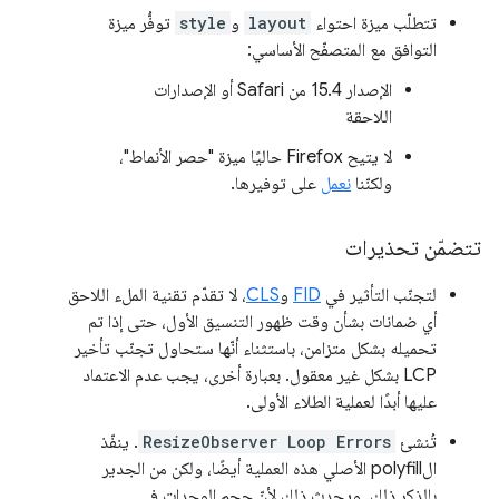
تتطلّب ميزة احتواء
layout
و
style
توفُّر ميزة
التوافق مع المتصفّح الأساسي:
الإصدار 15.4 من Safari أو الإصدارات
اللاحقة
لا يتيح Firefox حاليًا ميزة "حصر الأنماط"،
ولكنّنا
نعمل
على توفيرها.
تتضمّن تحذيرات
لتجنّب التأثير في
FID
و
CLS
، لا تقدّم تقنية الملء اللاحق
أي ضمانات بشأن وقت ظهور التنسيق الأول، حتى إذا تم
تحميله بشكل متزامن، باستثناء أنّها ستحاول تجنّب تأخير
LCP بشكل غير معقول. بعبارة أخرى، يجب عدم الاعتماد
عليها أبدًا لعملية الطلاء الأولى.
تُنشئ
ResizeObserver Loop Errors
. ينفّذ
الpolyfill الأصلي هذه العملية أيضًا، ولكن من الجدير
بالذكر ذلك. ويحدث ذلك لأنّ حجم الوحدات في