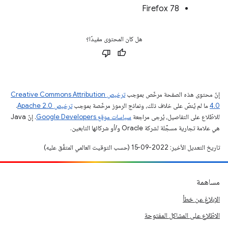
Firefox 78
هل كان المحتوى مفيدًا؟
إنّ محتوى هذه الصفحة مرخّص بموجب
ترخيص Creative Commons Attribution
4.0‏
ما لم يُنصّ على خلاف ذلك، ونماذج الرموز مرخّصة بموجب
ترخيص Apache 2.0‏
.
للاطّلاع على التفاصيل، يُرجى مراجعة
سياسات موقع Google Developers‏
. إنّ Java
هي علامة تجارية مسجَّلة لشركة Oracle و/أو شركائها التابعين.
تاريخ التعديل الأخير: 2022-09-15 (حسب التوقيت العالمي المتفَّق عليه)
مساهمة
الإبلاغ عن خطأ
الاطّلاع على المشاكل المفتوحة