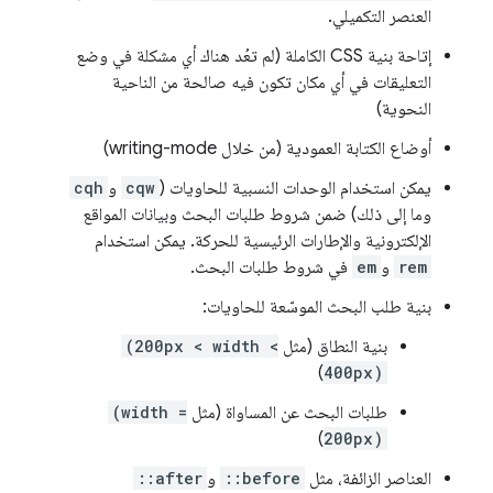
العنصر التكميلي.
إتاحة بنية CSS الكاملة (لم تعُد هناك أي مشكلة في وضع
التعليقات في أي مكان تكون فيه صالحة من الناحية
النحوية)
أوضاع الكتابة العمودية (من خلال writing-mode)
يمكن استخدام الوحدات النسبية للحاويات (
cqw
و
cqh
وما إلى ذلك) ضمن شروط طلبات البحث وبيانات المواقع
الإلكترونية والإطارات الرئيسية للحركة. يمكن استخدام
rem
و
em
في شروط طلبات البحث.
بنية طلب البحث الموسّعة للحاويات:
بنية النطاق (مثل
(200px < width <
)
400px)
طلبات البحث عن المساواة (مثل
(width =
)
200px)
العناصر الزائفة، مثل
::before
و
::after