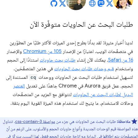
طلبات البحث عن الحاويات متوفّرة الآن
لدينا أخبار مثيرة: لقد بدأنا بطرح إحدى الميزات الأكثر طلبًا من المطوّرين
في متصفّحات الويب. اعتبارًا من الإصدار
105 من Chromium
والإصدار
16 من Safari
، يمكنك الآن إنشاء
طلبات بحث حاويات
استنادًا إلى الحجم
واستخدام
قيم وحدات طلبات بحث الحاويات
في هذين المتصفّحَين.
لتسهيل استخدام طلبات البحث عن الحاويات ووحدات
cq
المستندة إلى
الحجم، عمل فريق Aurora في Chrome جاهدًا على تعديل
العنصر
البديل لطلبات البحث عن الحاويات
لتتوافق مع المزيد من المتصفّحات
وحالات الاستخدام، ما يتيح لك استخدام هذه الميزة القوية اليوم بثقة.
ملاحظة:
طلبات البحث عن الحاويات هي جزء من
مواصفة css-contain-3
. تتناول
هذه المواصفة قيم الوحدات الجديدة وأنواع حاويات الحجم والأسلوب، على الرغم من أنّ
المتصفّحات يتم إطلاقها في البداية مع إتاحة حاويات الحجم فقط. لهذا السبب، سنركّز في