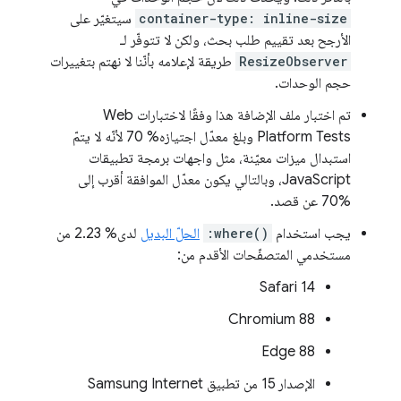
container-type: inline-size
سيتغيّر على
الأرجح بعد تقييم طلب بحث، ولكن لا تتوفّر لـ
ResizeObserver
طريقة لإعلامه بأنّنا لا نهتم بتغييرات
حجم الوحدات.
تم اختبار ملف الإضافة هذا وفقًا لاختبارات Web
Platform Tests وبلغ معدّل اجتيازه% 70 لأنّه لا يتمّ
استبدال ميزات معيّنة، مثل واجهات برمجة تطبيقات
JavaScript، وبالتالي يكون معدّل الموافقة أقرب إلى
%70 عن قصد.
يجب استخدام
:where()
الحلّ البديل
لدى% 2.23 من
مستخدمي المتصفّحات الأقدم من:
Safari 14
‫Chromium 88
Edge 88
الإصدار 15 من تطبيق Samsung Internet