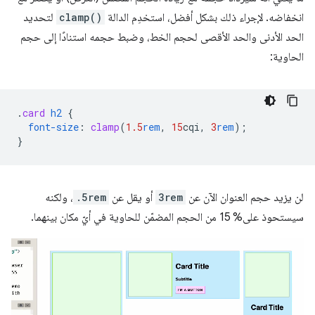
انخفاضه. لإجراء ذلك بشكل أفضل، استخدِم الدالة
clamp()
لتحديد
الحد الأدنى والحد الأقصى لحجم الخط، وضبط حجمه استنادًا إلى حجم
الحاوية:
.
card
h2
{
font-size
:
clamp
(
1.5
rem
,
15
cqi
,
3
rem
);
}
لن يزيد حجم العنوان الآن عن
3rem
أو يقل عن
.5rem
، ولكنه
سيستحوذ على% 15 من الحجم المضمّن للحاوية في أيّ مكان بينهما.