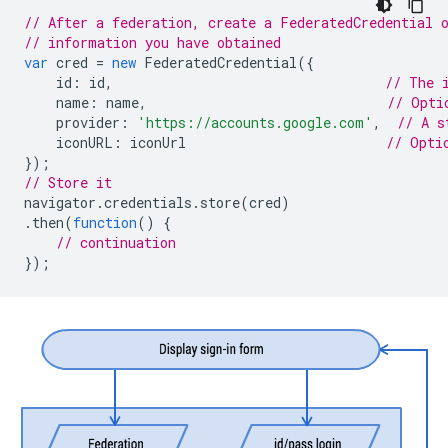
// After a federation, create a FederatedCredential 
// information you have obtained
var
cred
=
new
FederatedCredential
({
id
:
id
,
// The 
name
:
name
,
// Opti
provider
:
'https://accounts.google.com'
,
// A s
iconURL
:
iconUrl
// Opti
});
// Store it
navigator
.
credentials
.
store
(
cred
)
.
then
(
function
()
{
// continuation
});