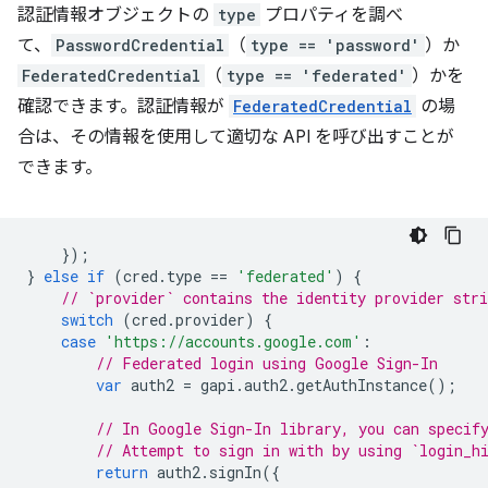
認証情報オブジェクトの
type
プロパティを調べ
て、
PasswordCredential
（
type == 'password'
）か
FederatedCredential
（
type == 'federated'
）かを
確認できます。認証情報が
FederatedCredential
の場
合は、その情報を使用して適切な API を呼び出すことが
できます。
});
}
else
if
(
cred
.
type
==
'federated'
)
{
// `provider` contains the identity provider stri
switch
(
cred
.
provider
)
{
case
'https://accounts.google.com'
:
// Federated login using Google Sign-In
var
auth2
=
gapi
.
auth2
.
getAuthInstance
();
// In Google Sign-In library, you can specif
// Attempt to sign in with by using `login_h
return
auth2
.
signIn
({