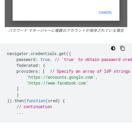
パスワード マネージャーに複数のアカウントが保存されている場合
navigator
.
credentials
.
get
({
password
:
true
,
// `true` to obtain password cre
federated
:
{
providers
:
[
// Specify an array of IdP strings
'https://accounts.google.com'
,
'https://www.facebook.com'
]
}
}).
then
(
function
(
cred
)
{
// continuation
...