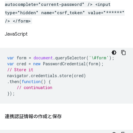
autocomplete="current-password" /> <input
type="hidden" name="csrf_token" value="******"
/> </form>
JavaScript
var
form
=
document
.
querySelector
(
'\#form'
);
var
cred
=
new
PasswordCredential
(
form
);
// Store it
navigator
.
credentials
.
store
(
cred
)
.
then
(
function
()
{
// continuation
});
連携認証情報の作成と保存