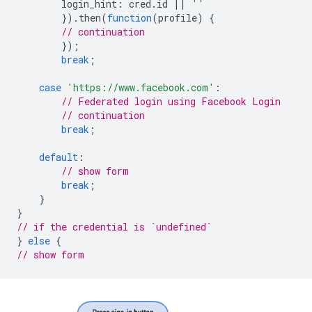
login_hint
:
cred
.
id
||
''
}).
then
(
function
(
profile
)
{
// continuation
});
break
;
case
'https://www.facebook.com'
:
// Federated login using Facebook Login
// continuation
break
;
default
:
// show form
break
;
}
}
// if the credential is `undefined`
}
else
{
// show form