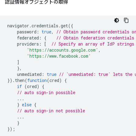
認証情報オブジェクトの取得
navigator
.
credentials
.
get
({
password
:
true
,
// Obtain password credentials o
federated
:
{
// Obtain federation credentials
providers
:
[
// Specify an array of IdP strings
'https://accounts.google.com'
,
'https://www.facebook.com'
]
},
unmediated
:
true
// `unmediated: true` lets the 
}).
then
(
function
(
cred
)
{
if
(
cred
)
{
// auto sign-in possible
...
}
else
{
// auto sign-in not possible
...
}
});