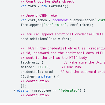
// Construct FormData object
var
form
=
new
FormData
();
// Append CSRF Token
var
csrf_token
=
document
.
querySelector
(
'csr
form
.
append
(
'csrf_token'
,
csrf_token
);
// You can append additional credential data
cred
.
additionalData
=
form
;
// `POST` the credential object as `credenti
// id, password and the additional data will 
// sent to the url as the HTTP body.
fetch
(
url
,
{
// Make sure the URL 
method
:
'POST'
,
// Use POST
credentials
:
cred
// Add the password cre
}).
then
(
function
()
{
// continuation
});
}
else
if
(
cred
.
type
==
'federated'
)
{
// continuation