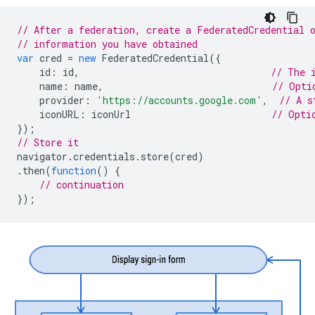
// After a federation, create a FederatedCredential 
// information you have obtained
var
cred
=
new
FederatedCredential
({
id
:
id
,
// The 
name
:
name
,
// Opti
provider
:
'https://accounts.google.com'
,
// A s
iconURL
:
iconUrl
// Opti
});
// Store it
navigator
.
credentials
.
store
(
cred
)
.
then
(
function
()
{
// continuation
});