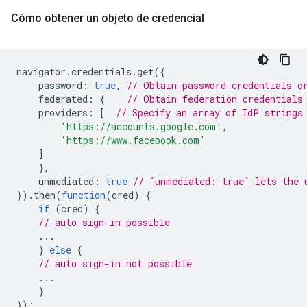
Cómo obtener un objeto de credencial
navigator
.
credentials
.
get
({
password
:
true
,
// Obtain password credentials o
federated
:
{
// Obtain federation credentials
providers
:
[
// Specify an array of IdP strings
'https://accounts.google.com'
,
'https://www.facebook.com'
]
},
unmediated
:
true
// `unmediated: true` lets the 
}).
then
(
function
(
cred
)
{
if
(
cred
)
{
// auto sign-in possible
...
}
else
{
// auto sign-in not possible
...
}
});