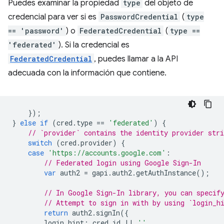
Puedes examinar la propiedad
type
del objeto de
credencial para ver si es
PasswordCredential
(
type
== 'password'
) o
FederatedCredential
(
type ==
'federated'
). Si la credencial es
FederatedCredential
, puedes llamar a la API
adecuada con la información que contiene.
});
}
else
if
(
cred
.
type
==
'federated'
)
{
// `provider` contains the identity provider stri
switch
(
cred
.
provider
)
{
case
'https://accounts.google.com'
:
// Federated login using Google Sign-In
var
auth2
=
gapi
.
auth2
.
getAuthInstance
();
// In Google Sign-In library, you can specif
// Attempt to sign in with by using `login_h
return
auth2
.
signIn
({
login_hint
:
cred
.
id
||
''