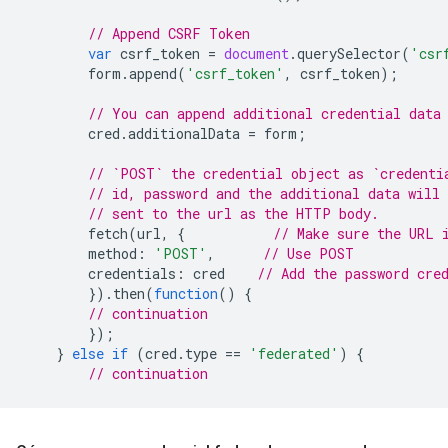
// Append CSRF Token
var
csrf_token
=
document
.
querySelector
(
'csr
form
.
append
(
'csrf_token'
,
csrf_token
);
// You can append additional credential data
cred
.
additionalData
=
form
;
// `POST` the credential object as `credenti
// id, password and the additional data will 
// sent to the url as the HTTP body.
fetch
(
url
,
{
// Make sure the URL 
method
:
'POST'
,
// Use POST
credentials
:
cred
// Add the password cre
}).
then
(
function
()
{
// continuation
});
}
else
if
(
cred
.
type
==
'federated'
)
{
// continuation