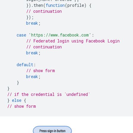
}).
then
(
function
(
profile
)
{
// continuation
});
break
;
case
'https://www.facebook.com'
:
// Federated login using Facebook Login
// continuation
break
;
default
:
// show form
break
;
}
}
// if the credential is `undefined`
}
else
{
// show form