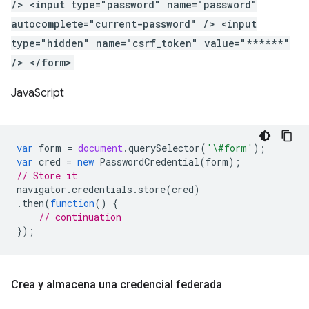
/> <input type="password" name="password"
autocomplete="current-password" /> <input
type="hidden" name="csrf_token" value="******"
/> </form>
JavaScript
var
form
=
document
.
querySelector
(
'\#form'
);
var
cred
=
new
PasswordCredential
(
form
);
// Store it
navigator
.
credentials
.
store
(
cred
)
.
then
(
function
()
{
// continuation
});
Crea y almacena una credencial federada