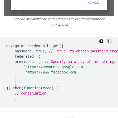
Cuando se almacenan varias cuentas en el administrador de
contraseñas
navigator
.
credentials
.
get
({
password
:
true
,
// `true` to obtain password cre
federated
:
{
providers
:
[
// Specify an array of IdP strings
'https://accounts.google.com'
,
'https://www.facebook.com'
]
}
}).
then
(
function
(
cred
)
{
// continuation
...