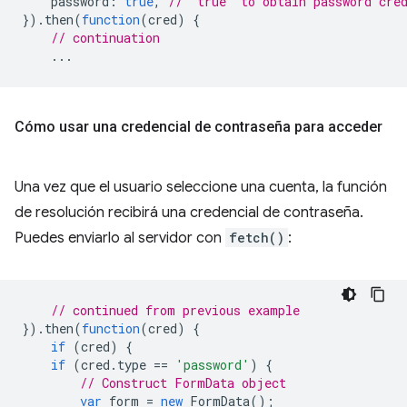
password
:
true
,
// `true` to obtain password cre
}).
then
(
function
(
cred
)
{
// continuation
...
Cómo usar una credencial de contraseña para acceder
Una vez que el usuario seleccione una cuenta, la función
de resolución recibirá una credencial de contraseña.
Puedes enviarlo al servidor con
fetch()
:
// continued from previous example
}).
then
(
function
(
cred
)
{
if
(
cred
)
{
if
(
cred
.
type
==
'password'
)
{
// Construct FormData object
var
form
=
new
FormData
();