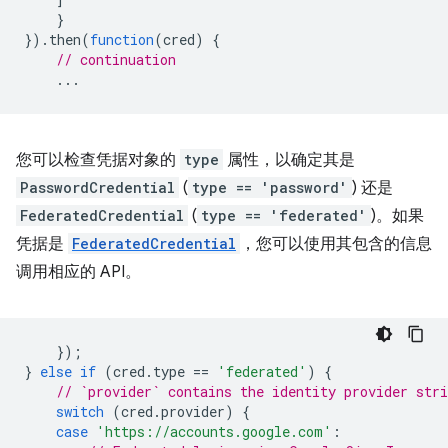
}
}).
then
(
function
(
cred
)
{
// continuation
...
您可以检查凭据对象的
type
属性，以确定其是
PasswordCredential
(
type == 'password'
) 还是
FederatedCredential
(
type == 'federated'
)。如果
凭据是
FederatedCredential
，您可以使用其包含的信息
调用相应的 API。
});
}
else
if
(
cred
.
type
==
'federated'
)
{
// `provider` contains the identity provider stri
switch
(
cred
.
provider
)
{
case
'https://accounts.google.com'
: