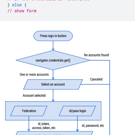
}
else
{
// show form