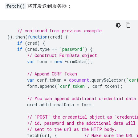
fetch()
将其发送到服务器：
// continued from previous example
}).
then
(
function
(
cred
)
{
if
(
cred
)
{
if
(
cred
.
type
==
'password'
)
{
// Construct FormData object
var
form
=
new
FormData
();
// Append CSRF Token
var
csrf_token
=
document
.
querySelector
(
'csr
form
.
append
(
'csrf_token'
,
csrf_token
);
// You can append additional credential data
cred
.
additionalData
=
form
;
// `POST` the credential object as `credenti
// id, password and the additional data will 
// sent to the url as the HTTP body.
fetch
(
url
,
{
// Make sure the URL 