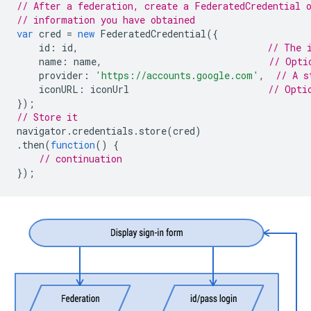
// After a federation, create a FederatedCredential 
// information you have obtained
var
cred
=
new
FederatedCredential
({
id
:
id
,
// The 
name
:
name
,
// Opti
provider
:
'https://accounts.google.com'
,
// A s
iconURL
:
iconUrl
// Opti
});
// Store it
navigator
.
credentials
.
store
(
cred
)
.
then
(
function
()
{
// continuation
});