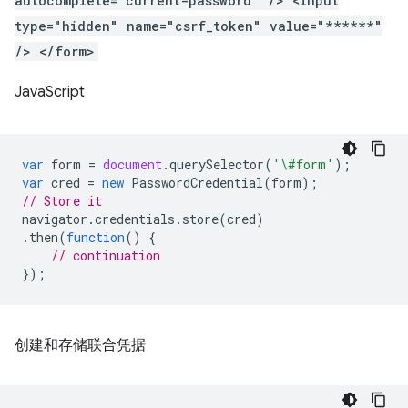
autocomplete="current-password" /> <input
type="hidden" name="csrf_token" value="******"
/> </form>
JavaScript
var
form
=
document
.
querySelector
(
'\#form'
);
var
cred
=
new
PasswordCredential
(
form
);
// Store it
navigator
.
credentials
.
store
(
cred
)
.
then
(
function
()
{
// continuation
});
创建和存储联合凭据