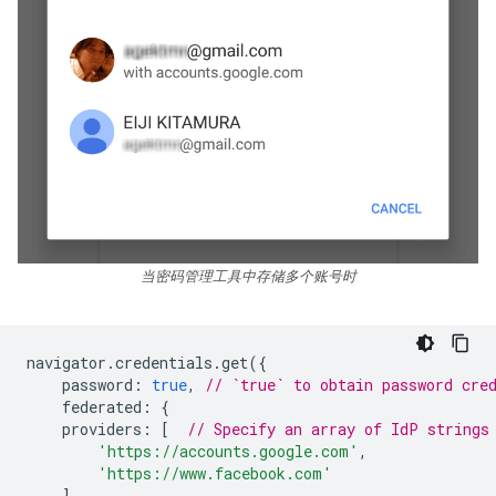
当密码管理工具中存储多个账号时
navigator
.
credentials
.
get
({
password
:
true
,
// `true` to obtain password cre
federated
:
{
providers
:
[
// Specify an array of IdP strings
'https://accounts.google.com'
,
'https://www.facebook.com'
]