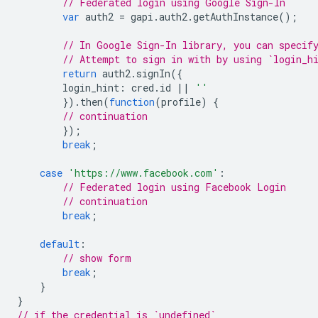
// Federated login using Google Sign-In
var
auth2
=
gapi
.
auth2
.
getAuthInstance
();
// In Google Sign-In library, you can specif
// Attempt to sign in with by using `login_h
return
auth2
.
signIn
({
login_hint
:
cred
.
id
||
''
}).
then
(
function
(
profile
)
{
// continuation
});
break
;
case
'https://www.facebook.com'
:
// Federated login using Facebook Login
// continuation
break
;
default
:
// show form
break
;
}
}
// if the credential is `undefined`