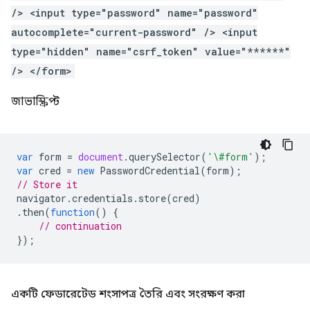
/> <input type="password" name="password"
autocomplete="current-password" /> <input
type="hidden" name="csrf_token" value="******"
/> </form>
জাভাস্ক্রিপ্ট
var
form
=
document
.
querySelector
(
'\#form'
);
var
cred
=
new
PasswordCredential
(
form
);
// Store it
navigator
.
credentials
.
store
(
cred
)
.
then
(
function
()
{
// continuation
});
একটি ফেডারেটেড শংসাপত্র তৈরি এবং সংরক্ষণ করা