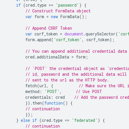
if
(
cred
.
type
==
'password'
)
{
// Construct FormData object
var
form
=
new
FormData
();
// Append CSRF Token
var
csrf_token
=
document
.
querySelector
(
'csr
form
.
append
(
'csrf_token'
,
csrf_token
);
// You can append additional credential data
cred
.
additionalData
=
form
;
// `POST` the credential object as `credenti
// id, password and the additional data will 
// sent to the url as the HTTP body.
fetch
(
url
,
{
// Make sure the URL 
method
:
'POST'
,
// Use POST
credentials
:
cred
// Add the password cre
}).
then
(
function
()
{
// continuation
});
}
else
if
(
cred
.
type
==
'federated'
)
{
// continuation