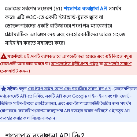
ক্রোমের সর্বশেষ সংস্করণ (51)
শংসাপত্র ব্যবস্থাপনা API
সমর্থন
করে। এটি W3C-তে একটি স্ট্যান্ডার্ড-ট্র্যাক প্রস্তাব যা
ডেভেলপারদের একটি ব্রাউজারের শংসাপত্র ম্যানেজারে
প্রোগ্রাম্যাটিক অ্যাক্সেস দেয় এবং ব্যবহারকারীদের আরও সহজে
সাইন ইন করতে সহায়তা করে।
সতর্কতা:
এই APIটি ব্যাপকভাবে আপডেট করা হয়েছে এবং এই নিবন্ধে নমুনা
কোডগুলি আর কাজ করবে না।
আপডেটেড ইন্টিগ্রেশন গাইড
বা
আপডেট সারাংশ
চেকআউট করুন।
দ্রষ্টব্য:
নতুন
এক ট্যাপ সাইন-আপ এবং স্বয়ংক্রিয় সাইন-ইন API
, ক্রেডেনশিয়াল
ম্যানেজমেন্ট API-তে নির্মিত, একটি API কলে Google সাইন-ইন এবং পাসওয়ার্ড-
ভিত্তিক সাইন-ইনকে একত্রিত করে, এবং এক-ট্যাপ অ্যাকাউন্ট তৈরির জন্য সমর্থন
যোগ করে। সরাসরি শংসাপত্র ব্যবস্থাপনা API ব্যবহার করার পরিবর্তে এই নতুন API
ব্যবহার করার কথা বিবেচনা করুন।
শংসাপত্র ব্যবস্থাপনা API কি?