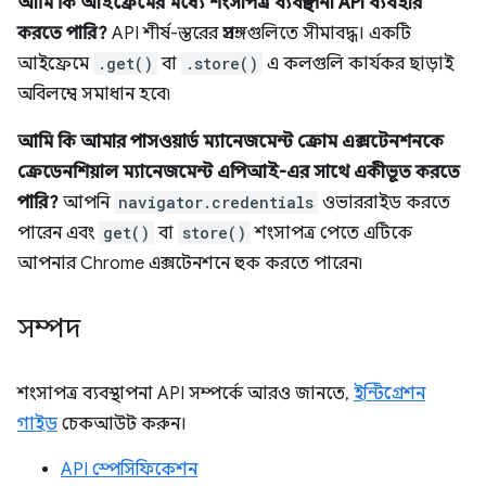
আমি কি আইফ্রেমের মধ্যে শংসাপত্র ব্যবস্থাপনা API ব্যবহার
করতে পারি?
API শীর্ষ-স্তরের প্রসঙ্গগুলিতে সীমাবদ্ধ। একটি
আইফ্রেমে
.get()
বা
.store()
এ কলগুলি কার্যকর ছাড়াই
অবিলম্বে সমাধান হবে৷
আমি কি আমার পাসওয়ার্ড ম্যানেজমেন্ট ক্রোম এক্সটেনশনকে
ক্রেডেনশিয়াল ম্যানেজমেন্ট এপিআই-এর সাথে একীভূত করতে
পারি?
আপনি
navigator.credentials
ওভাররাইড করতে
পারেন এবং
get()
বা
store()
শংসাপত্র পেতে এটিকে
আপনার Chrome এক্সটেনশনে হুক করতে পারেন৷
সম্পদ
শংসাপত্র ব্যবস্থাপনা API সম্পর্কে আরও জানতে,
ইন্টিগ্রেশন
গাইড
চেকআউট করুন।
API স্পেসিফিকেশন