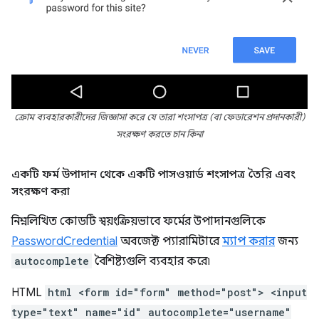
ক্রোম ব্যবহারকারীদের জিজ্ঞাসা করে যে তারা শংসাপত্র (বা ফেডারেশন প্রদানকারী)
সংরক্ষণ করতে চান কিনা
একটি ফর্ম উপাদান থেকে একটি পাসওয়ার্ড শংসাপত্র তৈরি এবং
সংরক্ষণ করা
নিম্নলিখিত কোডটি স্বয়ংক্রিয়ভাবে ফর্মের উপাদানগুলিকে
PasswordCredential
অবজেক্ট প্যারামিটারে
ম্যাপ করার
জন্য
autocomplete
বৈশিষ্ট্যগুলি ব্যবহার করে৷
HTML
html <form id="form" method="post"> <input
type="text" name="id" autocomplete="username"