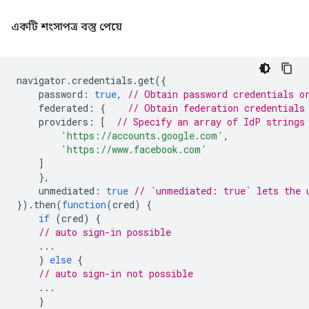
একটি শংসাপত্র বস্তু পেয়ে
navigator
.
credentials
.
get
({
password
:
true
,
// Obtain password credentials o
federated
:
{
// Obtain federation credentials
providers
:
[
// Specify an array of IdP strings
'https://accounts.google.com'
,
'https://www.facebook.com'
]
},
unmediated
:
true
// `unmediated: true` lets the 
}).
then
(
function
(
cred
)
{
if
(
cred
)
{
// auto sign-in possible
...
}
else
{
// auto sign-in not possible
...
}