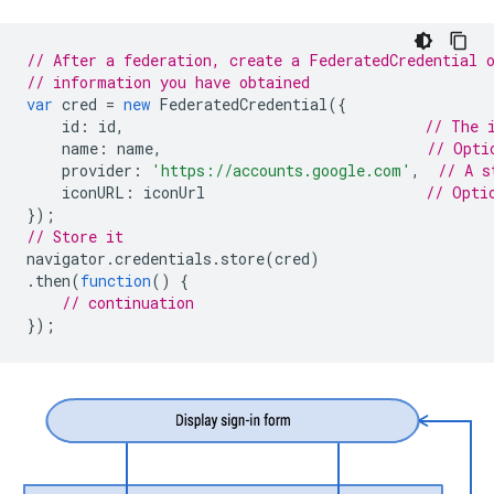
// After a federation, create a FederatedCredential 
// information you have obtained
var
cred
=
new
FederatedCredential
({
id
:
id
,
// The 
name
:
name
,
// Opti
provider
:
'https://accounts.google.com'
,
// A s
iconURL
:
iconUrl
// Opti
});
// Store it
navigator
.
credentials
.
store
(
cred
)
.
then
(
function
()
{
// continuation
});