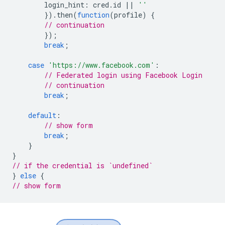
login_hint
:
cred
.
id
||
''
}).
then
(
function
(
profile
)
{
// continuation
});
break
;
case
'https://www.facebook.com'
:
// Federated login using Facebook Login
// continuation
break
;
default
:
// show form
break
;
}
}
// if the credential is `undefined`
}
else
{
// show form