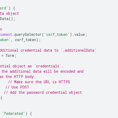
ord'
)
{
ta object
Data
();
n
cument
.
querySelector
(
'csrf_token'
).
value
;
token'
,
csrf_token
);
dditional credential data to `.additionalData`
=
form
;
ntial object as `credentials`.
 the additional data will be encoded and
as the HTTP body.
// Make sure the URL is HTTPS
// Use POST
// Add the password credential object
{
'federated'
)
{