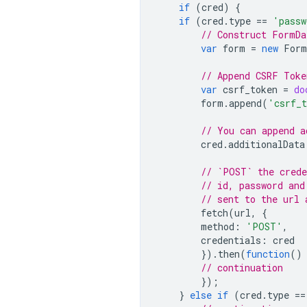
if
(
cred
)
{
if
(
cred
.
type
==
'passw
// Construct FormDa
var
form
=
new
Form
// Append CSRF Toke
var
csrf_token
=
do
form
.
append
(
'csrf_
// You can append a
cred
.
additionalData
// `POST` the crede
// id, password and
// sent to the url 
fetch
(
url
,
{
method
:
'POST'
,
credentials
:
cred
}).
then
(
function
()
// continuation
});
}
else
if
(
cred
.
type
==