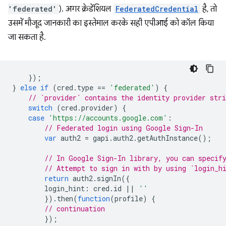
'federated'
). अगर क्रेडेंशियल
FederatedCredential
है, तो
उसमें मौजूद जानकारी का इस्तेमाल करके सही एपीआई को कॉल किया
जा सकता है.
});
}
else
if
(
cred
.
type
==
'federated'
)
{
// `provider` contains the identity provider stri
switch
(
cred
.
provider
)
{
case
'https://accounts.google.com'
:
// Federated login using Google Sign-In
var
auth2
=
gapi
.
auth2
.
getAuthInstance
();
// In Google Sign-In library, you can specif
// Attempt to sign in with by using `login_h
return
auth2
.
signIn
({
login_hint
:
cred
.
id
||
''
}).
then
(
function
(
profile
)
{
// continuation
});