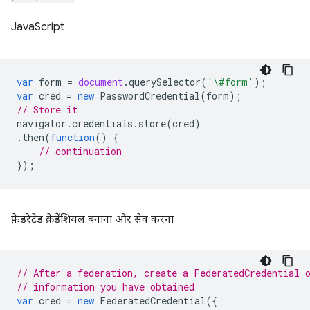
JavaScript
var
form
=
document
.
querySelector
(
'\#form'
);
var
cred
=
new
PasswordCredential
(
form
);
// Store it
navigator
.
credentials
.
store
(
cred
)
.
then
(
function
()
{
// continuation
});
फ़ेडरेटेड क्रेडेंशियल बनाना और सेव करना
// After a federation, create a FederatedCredential 
// information you have obtained
var
cred
=
new
FederatedCredential
({