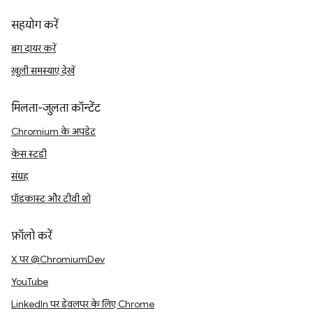
सहयोग करें
बग दायर करें
खुली समस्याएं देखें
मिलता-जुलता कॉन्टेंट
Chromium के अपडेट
केस स्टडी
संग्रह
पॉडकास्ट और टीवी शो
फ़ॉलो करें
X पर @ChromiumDev
YouTube
LinkedIn पर डेवलपर के लिए Chrome