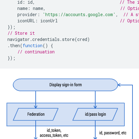
id
:
id
,
// The 
name
:
name
,
// Opti
provider
:
'https://accounts.google.com'
,
// A s
iconURL
:
iconUrl
// Opti
});
// Store it
navigator
.
credentials
.
store
(
cred
)
.
then
(
function
()
{
// continuation
});