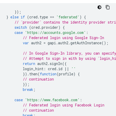
});
}
else
if
(
cred
.
type
==
'federated'
)
{
// `provider` contains the identity provider stri
switch
(
cred
.
provider
)
{
case
'https://accounts.google.com'
:
// Federated login using Google Sign-In
var
auth2
=
gapi
.
auth2
.
getAuthInstance
();
// In Google Sign-In library, you can specif
// Attempt to sign in with by using `login_h
return
auth2
.
signIn
({
login_hint
:
cred
.
id
||
''
}).
then
(
function
(
profile
)
{
// continuation
});
break
;
case
'https://www.facebook.com'
:
// Federated login using Facebook Login
// continuation
break
;