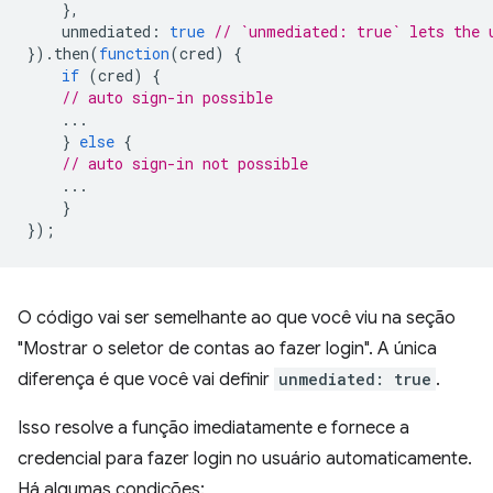
},
unmediated
:
true
// `unmediated: true` lets the 
}).
then
(
function
(
cred
)
{
if
(
cred
)
{
// auto sign-in possible
...
}
else
{
// auto sign-in not possible
...
}
});
O código vai ser semelhante ao que você viu na seção
"Mostrar o seletor de contas ao fazer login". A única
diferença é que você vai definir
unmediated: true
.
Isso resolve a função imediatamente e fornece a
credencial para fazer login no usuário automaticamente.
Há algumas condições: