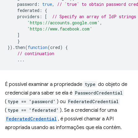
password
:
true
,
// `true` to obtain password cre
federated
:
{
providers
:
[
// Specify an array of IdP strings
'https://accounts.google.com'
,
'https://www.facebook.com'
]
}
}).
then
(
function
(
cred
)
{
// continuation
...
É possível examinar a propriedade
type
do objeto de
credencial para saber se ela é
PasswordCredential
(
type == 'password'
) ou
FederatedCredential
(
type == 'federated'
). Se a credencial for uma
FederatedCredential
, é possível chamar a API
apropriada usando as informações que ela contém.