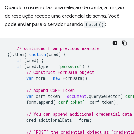
Quando o usuário faz uma seleção de conta, a função
de resolução recebe uma credencial de senha. Você
pode enviar para o servidor usando
fetch()
:
// continued from previous example
}).
then
(
function
(
cred
)
{
if
(
cred
)
{
if
(
cred
.
type
==
'password'
)
{
// Construct FormData object
var
form
=
new
FormData
();
// Append CSRF Token
var
csrf_token
=
document
.
querySelector
(
'csr
form
.
append
(
'csrf_token'
,
csrf_token
);
// You can append additional credential data
cred
.
additionalData
=
form
;
// `POST` the credential object as `credenti