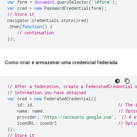
var
form
=
document
.
querySelector
(
'\#form'
);
var
cred
=
new
PasswordCredential
(
form
);
// Store it
navigator
.
credentials
.
store
(
cred
)
.
then
(
function
()
{
// continuation
});
Como criar e armazenar uma credencial federada
// After a federation, create a FederatedCredential 
// information you have obtained
var
cred
=
new
FederatedCredential
({
id
:
id
,
// The 
name
:
name
,
// Opti
provider
:
'https://accounts.google.com'
,
// A s
iconURL
:
iconUrl
// Opti
});
// Store it