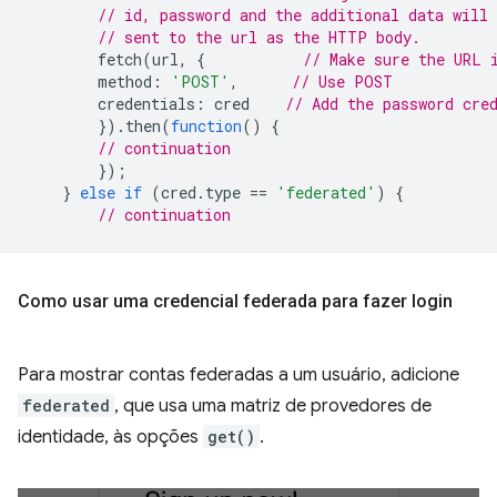
// id, password and the additional data will 
// sent to the url as the HTTP body.
fetch
(
url
,
{
// Make sure the URL 
method
:
'POST'
,
// Use POST
credentials
:
cred
// Add the password cre
}).
then
(
function
()
{
// continuation
});
}
else
if
(
cred
.
type
==
'federated'
)
{
// continuation
Como usar uma credencial federada para fazer login
Para mostrar contas federadas a um usuário, adicione
federated
, que usa uma matriz de provedores de
identidade, às opções
get()
.