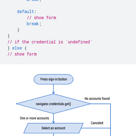
default
:
// show form
break
;
}
}
// if the credential is `undefined`
}
else
{
// show form