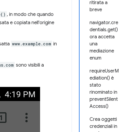
ritirata a
breve
e()
, in modo che quando
ata e copiata nell'origine
navigator.cre
dentials.get()
ora accetta
esatta
www.example.com
in
una
mediazione
enum
ss.com
sono visibili a
requireUserM
ediation() è
stato
rinominato in
preventSilent
Access()
Crea oggetti
credenziali in