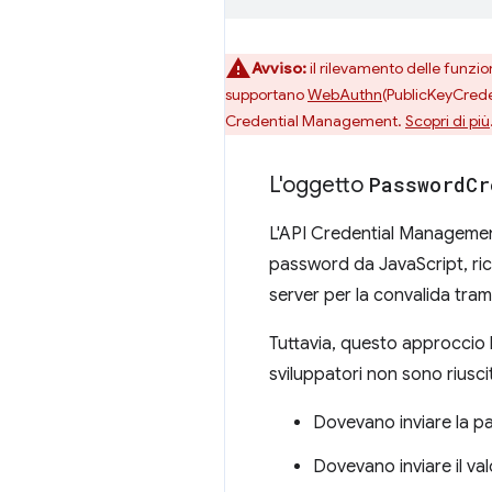
Avviso:
il rilevamento delle funzion
supportano
WebAuthn
(PublicKeyCredent
Credential Management.
Scopri di più
L'oggetto
Password
Cr
L'API Credential Managemen
password da JavaScript, rich
server per la convalida tram
Tuttavia, questo approccio h
sviluppatori non sono riusciti
Dovevano inviare la p
Dovevano inviare il va