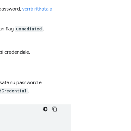
 password,
verrà ritirata a
an flag
unmediated
.
i credenziale.
basate su password è
dCredential
.