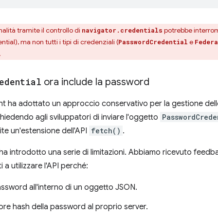
alità tramite il controllo di
potrebbe interrom
navigator.credentials
ial), ma non tutti i tipi di credenziali (
e
PasswordCredential
Federa
.
edential
ora include la password
t ha adottato un approccio conservativo per la gestione de
iedendo agli sviluppatori di inviare l'oggetto
PasswordCrede
ite un'estensione dell'API
fetch()
.
a introdotto una serie di limitazioni. Abbiamo ricevuto feedb
 a utilizzare l'API perché:
assword all'interno di un oggetto JSON.
lore hash della password al proprio server.