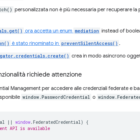
tch()
personalizzata non è più necessaria per recuperare la
als.get()
ora accetta un enum
mediation
instead of boole
on()
è stato rinominato in
preventSilentAccess()
.
gator.credentials.create()
crea in modo asincrono oggett
nzionalità richiede attenzione
dential Management per accedere alle credenziali federate e 
isponibile
window.PasswordCredential
o
window.Federate
al
||
window
.
FederatedCredential
)
{
ent API is available