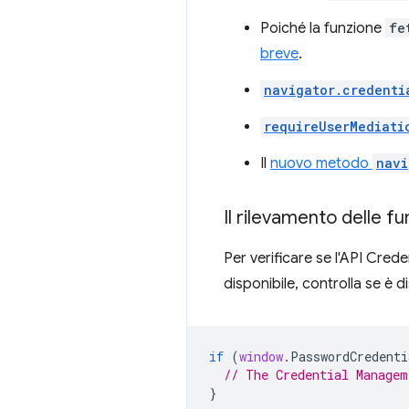
Poiché la funzione
fe
breve
.
navigator.credenti
requireUserMediati
Il
nuovo metodo
navi
Il rilevamento delle fu
Per verificare se l'API Cre
disponibile, controlla se è d
if
(
window
.
PasswordCredenti
// The Credential Managem
}