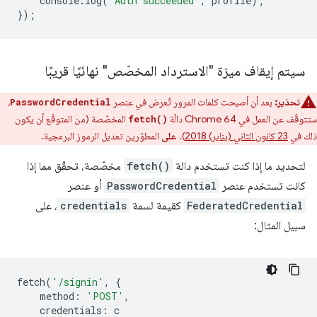
console
.
log
(
'Auth succeeded'
,
profile
);
});
سيتم إيقاف ميزة "الاسترداد المخصّص" نهائيًا قريبًا
تحذير:
بعد أن أصبحت كلمات المرور تُعرض في عنصر
،
PasswordCredential
ستتوقّف عن العمل في Chrome 64 دالّة
المخصّصة (من المتوقّع أن يكون
fetch()
ذلك في
23 كانون الثاني (يناير) 2018
).
على
المطوّرين تعديل الرموز البرمجية.
لتحديد ما إذا كنت تستخدم دالة
fetch()
مخصّصة، تحقّق مما إذا
كانت تستخدم عنصر
PasswordCredential
أو عنصر
FederatedCredential
كقيمة لسمة
credentials
، على
سبيل المثال:
fetch
(
'/signin'
,
{
method
:
'POST'
,
credentials
:
c