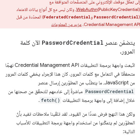
إلى تعطُّل موقعك الإلكتروني على المتصفّحات المتوافقة مع
WebAuthn
(PublicKeyCredential)، ولكن ليس مع كل أنواع بيانات الاعتماد
(
و
) المحدّدة من قبل
FederatedCredential
PasswordCredential
Credential Management API.
مزيد من المعلومات
يتضمّن عنصر
Credential
Password
الآن كلمة
المرور
.
اتّبعت واجهة برمجة التطبيقات Credential Management API نهجًا
متحفظًا في التعامل مع كلمات المرور. كان هذا الإجراء يخفي كلمات المرور
من JavaScript، ما يتطلّب من المطوّرين إرسال عنصر
PasswordCredential
مباشرةً إلى خادمهم للتحقّق من صحتها من
خلال إضافة إلى واجهة برمجة التطبيقات
fetch()
.
ولكن هذا النهج فرض عددًا من القيود. لقد تلقّينا ملاحظات تفيد بأنّ
المطوّرين لم يتمكّنوا من استخدام واجهة برمجة التطبيقات للأسباب
التالية: