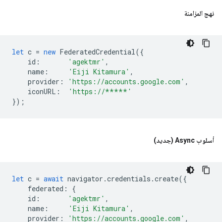
نهج المزامنة
let
c
=
new
FederatedCredential
({
id
:
'agektmr'
,
name
:
'Eiji Kitamura'
,
provider
:
'https://accounts.google.com'
,
iconURL
:
'https://*****'
});
أسلوب Async (جديد)
let
c
=
await
navigator
.
credentials
.
create
({
federated
:
{
id
:
'agektmr'
,
name
:
'Eiji Kitamura'
,
provider
:
'https://accounts.google.com'
,