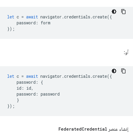
let
c
=
await
navigator
.
credentials
.
create
({
password
:
form
});
أو:
let
c
=
await
navigator
.
credentials
.
create
({
password
:
{
id
:
id
,
password
:
password
}
});
إنشاء عنصر
Credential
Federated