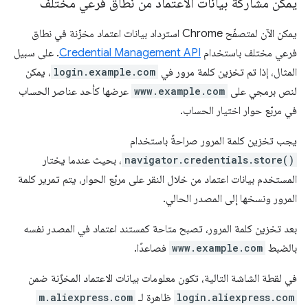
يمكن مشاركة بيانات الاعتماد من نطاق فرعي مختلف
يمكن الآن لمتصفّح Chrome استرداد بيانات اعتماد مخزّنة في نطاق
فرعي مختلف باستخدام
Credential Management API
. على سبيل
المثال، إذا تم تخزين كلمة مرور في
login.example.com
، يمكن
لنص برمجي على
www.example.com
عرضها كأحد عناصر الحساب
في مربّع حوار اختيار الحساب.
يجب تخزين كلمة المرور صراحةً باستخدام
navigator.credentials.store()
، بحيث عندما يختار
المستخدم بيانات اعتماد من خلال النقر على مربّع الحوار، يتم تمرير كلمة
المرور ونسخها إلى المصدر الحالي.
بعد تخزين كلمة المرور، تصبح متاحة كمستند اعتماد في المصدر نفسه
بالضبط
www.example.com
فصاعدًا.
في لقطة الشاشة التالية، تكون معلومات بيانات الاعتماد المخزّنة ضمن
login.aliexpress.com
ظاهرة لـ
m.aliexpress.com