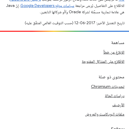
للاطّلاع على التفاصيل، يُرجى مراجعة
سياسات موقع Google Developers‏
. إنّ Java
هي علامة تجارية مسجَّلة لشركة Oracle و/أو شركائها التابعين.
تاريخ التعديل الأخير: 2017-06-12 (حسب التوقيت العالمي المتفَّق عليه)
مساهمة
الإبلاغ عن خطأ
الاطّلاع على المشاكل المفتوحة
محتوى ذو صلة
تحديثات Chromium
دراسات الحالة
الأرشيف
ملفات البودكاست والعروض