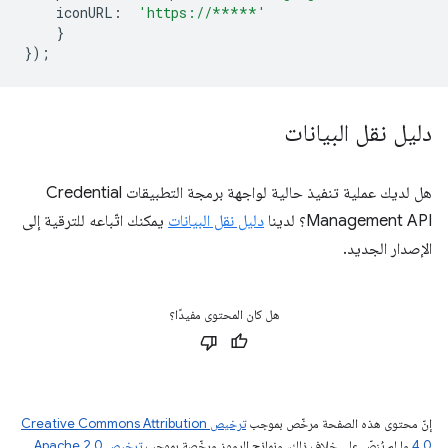
iconURL
:
'https://*****'
}
});
دليل نقل البيانات
هل لديك عملية تنفيذ حالية لواجهة برمجة التطبيقات Credential
Management API؟ لدينا
دليل نقل البيانات
يمكنك اتّباعه للترقية إلى
الإصدار الجديد.
هل كان المحتوى مفيدًا؟
إنّ محتوى هذه الصفحة مرخّص بموجب
ترخيص Creative Commons Attribution
4.0‏
ما لم يُنصّ على خلاف ذلك، ونماذج الرموز مرخّصة بموجب
ترخيص Apache 2.0‏
.