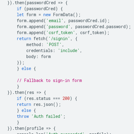
}).
then
(
passwordCred
=
>
{
if
(
passwordCred
)
{
let
form
=
new
FormData
();
form
.
append
(
'email'
,
passwordCred
.
id
);
form
.
append
(
'password'
,
passwordCred
.
password
);
form
.
append
(
'csrf_token'
,
csrf_token
);
return
fetch
(
'/signin'
,
{
method
:
'POST'
,
credentials
:
'include'
,
body
:
form
});
}
else
{
// Fallback to sign-in form
}
}).
then
(
res
=
>
{
if
(
res
.
status
===
200
)
{
return
res
.
json
();
}
else
{
throw
'Auth failed'
;
}
}).
then
(
profile
=
>
{