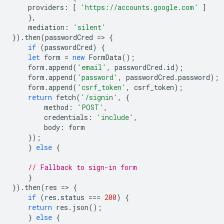
providers
:
[
'https://accounts.google.com'
]
},
mediation
:
'silent'
}).
then
(
passwordCred
=
>
{
if
(
passwordCred
)
{
let
form
=
new
FormData
();
form
.
append
(
'email'
,
passwordCred
.
id
);
form
.
append
(
'password'
,
passwordCred
.
password
);
form
.
append
(
'csrf_token'
,
csrf_token
);
return
fetch
(
'/signin'
,
{
method
:
'POST'
,
credentials
:
'include'
,
body
:
form
});
}
else
{
// Fallback to sign-in form
}
}).
then
(
res
=
>
{
if
(
res
.
status
===
200
)
{
return
res
.
json
();
}
else
{