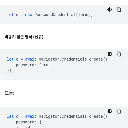
let
c
=
new
PasswordCredential
(
form
);
비동기 접근 방식 (신규)
let
c
=
await
navigator
.
credentials
.
create
({
password
:
form
});
또는:
let
c
=
await
navigator
.
credentials
.
create
({
password
:
{
id
:
id
,