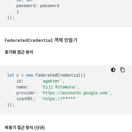
password
:
password
}
});
Federated
Credential
객체 만들기
동기화 접근 방식
let
c
=
new
FederatedCredential
({
id
:
'agektmr'
,
name
:
'Eiji Kitamura'
,
provider
:
'https://accounts.google.com'
,
iconURL
:
'https://*****'
});
비동기 접근 방식 (신규)