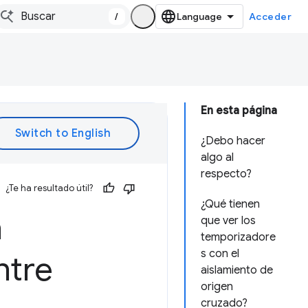
/
Acceder
En esta página
¿Debo hacer
algo al
respecto?
¿Te ha resultado útil?
¿Qué tienen
n
que ver los
temporizadore
s con el
ntre
aislamiento de
origen
cruzado?