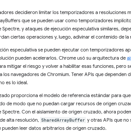
ores decidieron limitar los temporizadores a resoluciones m
rayBuffers que se pueden usar como temporizadores implícit
e Spectre, y ataques de ejecución especulativa similares, d
rdan ciertas operaciones y, luego, adivinar el contenido de l
cución especulativa se pueden ejecutar con temporizadores ap
olución pueden acelerarlos. Chrome usó su arquitectura de
ai
ara mitigar el riesgo y volver a habilitar esas funciones, pero se
y a los navegadores de Chromium. Tener APIs que dependen de
 es lo ideal.
ruzado proporciona el modelo de referencia estándar para qu
ado de modo que no puedan cargar recursos de origen cruzad
e Spectre. Con el aislamiento de origen cruzado, ahora podem
e alta resolución,
SharedArrayBuffer
y otras APIs que no
pueden leer datos arbitrarios de origen cruzado.