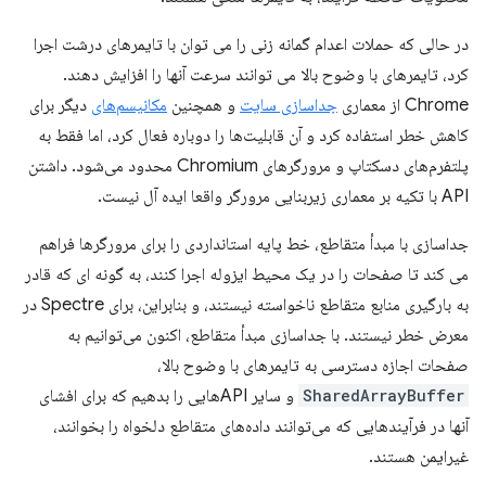
در حالی که حملات اعدام گمانه زنی را می توان با تایمرهای درشت اجرا
کرد، تایمرهای با وضوح بالا می توانند سرعت آنها را افزایش دهند.
Chrome از معماری
جداسازی سایت
و همچنین
مکانیسم‌های
دیگر برای
کاهش خطر استفاده کرد و آن قابلیت‌ها را دوباره فعال کرد، اما فقط به
پلتفرم‌های دسکتاپ و مرورگرهای Chromium محدود می‌شود. داشتن
API با تکیه بر معماری زیربنایی مرورگر واقعا ایده آل نیست.
جداسازی با مبدأ متقاطع، خط پایه استانداردی را برای مرورگرها فراهم
می کند تا صفحات را در یک محیط ایزوله اجرا کنند، به گونه ای که قادر
به بارگیری منابع متقاطع ناخواسته نیستند، و بنابراین، برای Spectre در
معرض خطر نیستند. با جداسازی مبدأ متقاطع، اکنون می‌توانیم به
صفحات اجازه دسترسی به تایمرهای با وضوح بالا،
SharedArrayBuffer
و سایر APIهایی را بدهیم که برای افشای
آنها در فرآیندهایی که می‌توانند داده‌های متقاطع دلخواه را بخوانند،
غیرایمن هستند.