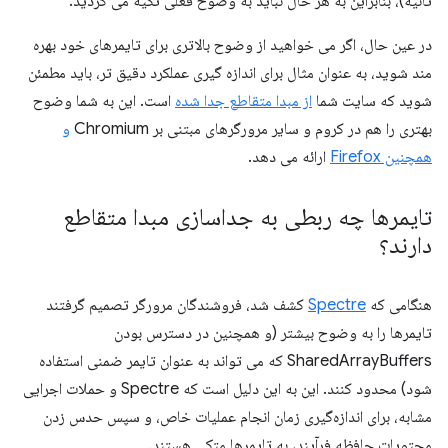
ثانیه)، بنابراین به هر حال نباید به وضوح فعلی تکیه می کردید.
در عین حال، اگر می خواهید از وضوح بالاتری برای تایمرهای خود بهره
مند شوید، به عنوان مثال برای اندازه گیری عملکرد دقیق تر، باید مطمئن
شوید که سایت شما
از مبدا متقاطع جدا شده
است. این به شما وضوح
بهتری را هم در کروم و سایر مرورگرهای مبتنی بر Chromium
و
همچنین Firefox
ارائه می دهد.
تایمرها چه ربطی به جداسازی مبدا متقاطع
دارند؟
هنگامی که
Spectre
کشف شد، فروشندگان مرورگر تصمیم گرفتند
تایمرها را به وضوح بیشتر (و همچنین در دسترس بودن
SharedArrayBuffers که می تواند به عنوان تایمر ضمنی استفاده
شود) محدود کنند. این به این دلیل است که Spectre و حملات اجرایی
مشابه، برای اندازه‌گیری زمان انجام عملیات خاص، و سپس حدس زدن
محتویات حافظه فرآیند، به تایمرها متکی هستند.