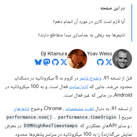
در این صفحه
آیا لازم است کاری در مورد آن انجام دهم؟
تایمرها چه ربطی به جداسازی مبدا متقاطع دارند؟
Eiji Kitamura
Yoav Weiss
قبل از نسخه 91،
وضوح تایمر
در کروم به 5 میکروثانیه در دسکتاپ
محدود می‌شد، جایی که
انزوا سایت
فعال است، و به 100 میکروثانیه در
Android، در جایی که غیر فعال است.
از نسخه 91، به دنبال
تغییر مشخصات
، Chrome وضوح
تایمرهای
صریح (
performance.timeOrigin
،
performance.now()
، و سایر APIهای عملکردی که
DOMHighResTimestamps
در معرض
نمایش می‌گذارند) را به 100 میکروثانیه در سراسر پلتفرم‌ها محدود