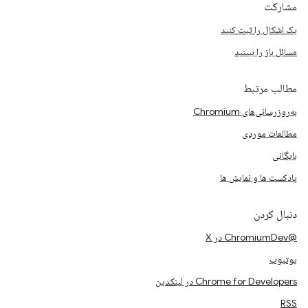
مشارکت
یک اشکال را ثبت کنید
مسائل باز را ببینید
مطالب مرتبط
به‌روزرسانی‌های Chromium
مطالعات موردی
بایگانی
پادکست ها و نمایش ها
دنبال کردن
@ChromiumDev در X
یوتیوب
Chrome for Developers در لینکدین
RSS