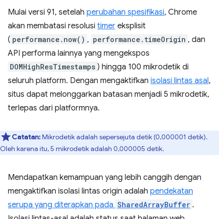
Mulai versi 91, setelah
perubahan spesifikasi
, Chrome
akan membatasi resolusi
timer
eksplisit
(
performance.now()
,
performance.timeOrigin
, dan
API performa lainnya yang mengekspos
DOMHighResTimestamps
) hingga 100 mikrodetik di
seluruh platform. Dengan mengaktifkan
isolasi lintas asal
,
situs dapat melonggarkan batasan menjadi 5 mikrodetik,
terlepas dari platformnya.
Catatan:
Mikrodetik adalah sepersejuta detik (0,000001 detik).
Oleh karena itu, 5 mikrodetik adalah 0,000005 detik.
Mendapatkan kemampuan yang lebih canggih dengan
mengaktifkan isolasi lintas origin adalah
pendekatan
serupa yang diterapkan pada
SharedArrayBuffer
.
Isolasi lintas-asal adalah status saat halaman web