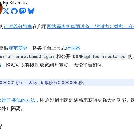
Eiji Kitamura
中的
计时器分辨率
在启用
网站隔离的桌面设备上限制为 5 微秒，
将遵循
规范变更
，将各平台上显式
计时器
erformance.timeOrigin
和公开
DOMHighResTimestamps
的
离
，网站可以将限制放宽到 5 微秒，无论平台如何。
.000001 秒）。因此，5 微秒为 0.000005 秒。
采用了类似的方法
，即通过启用跨源隔离来获得更强大的功能。
除外）隔离。
？