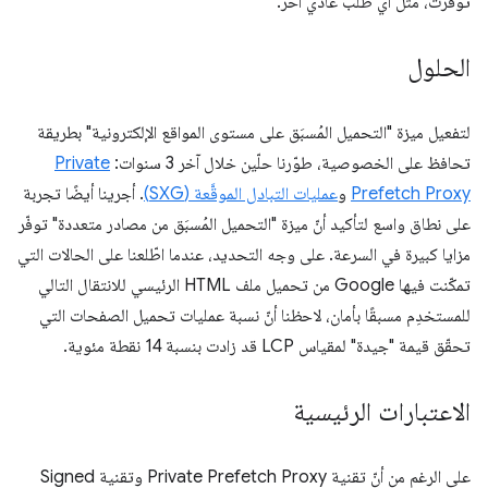
توفّرت، مثل أي طلب عادي آخر.
الحلول
لتفعيل ميزة "التحميل المُسبَق على مستوى المواقع الإلكترونية" بطريقة
تحافظ على الخصوصية، طوّرنا حلّين خلال آخر 3 سنوات:
Private
Prefetch Proxy
و
عمليات التبادل الموقَّعة (SXG)
. أجرينا أيضًا تجربة
على نطاق واسع لتأكيد أنّ ميزة "التحميل المُسبَق من مصادر متعددة" توفّر
مزايا كبيرة في السرعة. على وجه التحديد، عندما اطّلعنا على الحالات التي
تمكّنت فيها Google من تحميل ملف HTML الرئيسي للانتقال التالي
للمستخدِم مسبقًا بأمان، لاحظنا أنّ نسبة عمليات تحميل الصفحات التي
تحقّق قيمة "جيدة" لمقياس LCP قد زادت بنسبة 14 نقطة مئوية.
الاعتبارات الرئيسية
على الرغم من أنّ تقنية Private Prefetch Proxy وتقنية Signed