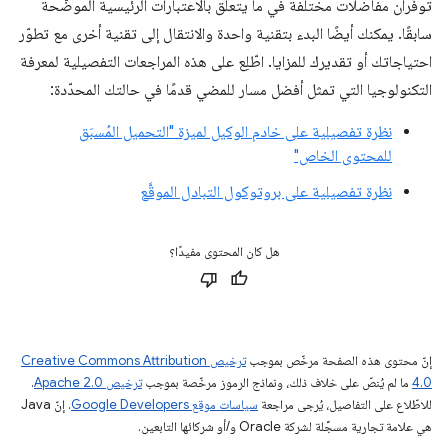
توفّران مفاضلات مختلفة في ما يتعلّق بالاعتبارات الرئيسية الموضّحة
سابقًا. يمكنك أيضًا البدء بتقنية واحدة والانتقال إلى تقنية أخرى مع تطوّر
احتياجاتك أو تقديرك للمزايا. اطّلِع على هذه المراجعات التفصيلية لمعرفة
التكنولوجيا التي تمثل أفضل مسار للمضي قدمًا في حالتك المحدّدة:
نظرة تفصيلية على خادم الوكيل لميزة "التحميل المُسبَق
للمحتوى الخاص"
نظرة تفصيلية على بروتوكول التبادل الموقَّع
هل كان المحتوى مفيدًا؟
إنّ محتوى هذه الصفحة مرخّص بموجب
ترخيص Creative Commons Attribution
4.0‏
ما لم يُنصّ على خلاف ذلك، ونماذج الرموز مرخّصة بموجب
ترخيص Apache 2.0‏
.
للاطّلاع على التفاصيل، يُرجى مراجعة
سياسات موقع Google Developers‏
. إنّ Java
هي علامة تجارية مسجَّلة لشركة Oracle و/أو شركائها التابعين.