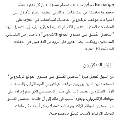
Exchange تحلّان حالة الاستخدام نفسها، إلا أنّ كل تقنية تقدّم
مجموعة مختلفة من المفاضلات. وبالتالي، يعتمد الخيار الأفضل على
احتياجات موقعك الإلكتروني المحدّدة. لمساعدتك في التعرّف على
المفاضلات المعنيّة، تتناول الأقسام التالية اعتبارَين رئيسيَّين لتفعيل ميزة
"التحميل المُسبَق على مستوى الموقع الإلكتروني" والاختيار بين التقنيتَين
المتاحتَين. ويمكنك أيضًا العثور على مزيد من التفاصيل في المقالات
المتعمّقة لكل تقنية.
الزوّار المتكرّرون
من السهل تفعيل ميزة "التحميل المُسبَق على مستوى الموقع الإلكتروني"
للمستخدمين الذين يزورون موقعك الإلكتروني للمرة الأولى. بالنسبة إلى
الزوّار المتكرّرين، يعتمد ذلك على مقدار التخصيص الذي يتم إجراؤه على
موقعك الإلكتروني. ويعود السبب في ذلك إلى أنّ طلبات التحميل المُسبَق
على مستوى المواقع الإلكترونية المختلفة لا يمكن أن تتضمّن ملفات
تعريف الارتباط لأسباب تتعلّق بالخصوصية.