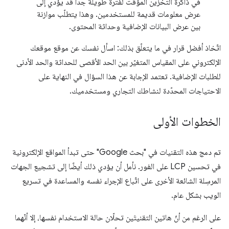
في ذاكرة التخزين المؤقت لفترة طويلة جدًا قد يؤدي إلى
عرض معلومات قديمة للمستخدمين. وهذا يتطلّب موازنة
بين عرض البيانات الإضافية وحداثة المحتوى.
اتّخاذ أفضل قرار في ما يتعلّق بذلك: اسأل نفسك عن موقع موقعك
الإلكتروني على المقياس المتغيّر بين الحد الأقصى للحداثة والحد الأدنى
للطلبات الإضافية. تعتمد الإجابة عن هذا السؤال في النهاية على
الاحتياجات المحدّدة لنشاطك التجاري ومستخدميك.
الخطوات الأولى
تم دمج هذه التقنيات في "بحث Google" حتى تبدأ المواقع الإلكترونية
في تحسين LCP على الفور. نأمل أن يؤدي ذلك أيضًا إلى تشجيع الجهات
المرسِلة الشائعة الأخرى على اتّباع الإجراء نفسه والمساعدة في تسريع
الويب بشكل عام.
على الرغم من أنّ هاتين التقنيتَين تحلّان حالة الاستخدام نفسها، إلا أنّهما