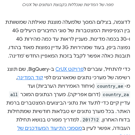
מפה של המדינות שנכללות בקבוצת הנתונים של CrUX
לדוגמה, בצילום המסך שלמעלה מוצגת שאילתה שמשוותת
בין הצפיפויות המצטברות של סוגי החיבורים היעילים 4G
ו-3G בכמה מדינות. מעניין לראות עד כמה מהירות 4G
נפוצה ביפן, בעוד שמהירויות 3G עדיין נפוצות מאוד בהודו.
תובנות כאלה אפשר לקבל בזכות המאפיין החדש 'מדינה'.
כדי להתחיל, עוברים ל
פרויקט CrUX
ב-BigQuery, שם תוצג
רשימה של מערכי נתונים שמאורגנים לפי
קוד המדינה
,
מ-
country_ae
(איחוד האמירויות הערביות) ועד
country_za
(דרום אפריקה). מערך הנתונים המוכר
all
עדיין קיים כדי לתעד את נתוני הביצועים המצטברים ברמת
האתר. בכל מערך נתונים יש טבלאות חודשיות שמתחילות
בדוח האחרון,
201712
. למדריך מפורט בנושא תחילת
העבודה, אפשר לעיין ב
מסמכי התיעוד המעודכנים של