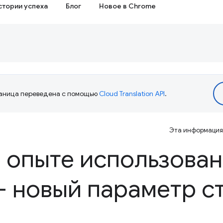
стории успеха
Блог
Новое в Chrome
аница переведена с помощью
Cloud Translation API
.
Эта информация 
 опыте использован
– новый параметр с