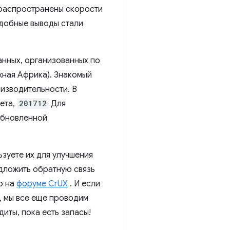
 распространены скорости
одобные выводы стали
анных, организованных по
ная Африка). Знакомый
изводительности. В
ета,
201712
Для
 обновленной
ьзуете их для улучшения
едложить обратную связь
ю на
форуме CrUX
. И если
, мы все еще проводим
диты, пока есть запасы!