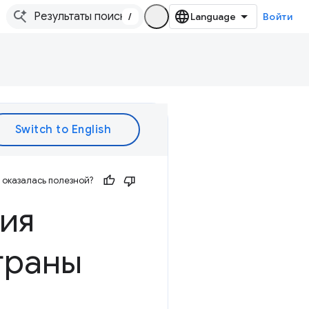
/
Войти
оказалась полезной?
ия
траны