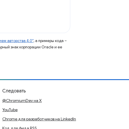
ем авторства 4.0"
, а примеры кода –
арный знак корпорации Oracle и ее
Следовать
@ChromiumDev на X
YouTube
Chrome для разработчиков на LinkedIn
Код для фида RSS