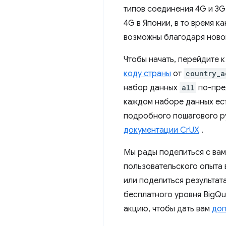
типов соединения 4G и 3G
4G в Японии, в то время 
возможны благодаря ново
Чтобы начать, перейдите 
коду страны
от
country_a
набор данных
all
по-преж
каждом наборе данных ест
подробного пошагового ру
документации CrUX
.
Мы рады поделиться с вам
пользовательского опыта 
или поделиться результат
бесплатного уровня BigQu
акцию, чтобы дать вам
доп