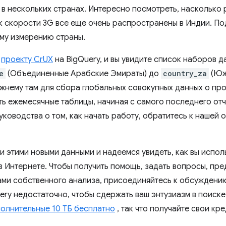
 в нескольких странах. Интересно посмотреть, насколько
как скорости 3G все еще очень распространены в Индии. П
му измерению страны.
к
проекту CrUX
на BigQuery, и вы увидите список наборов д
e
(Объединенные Арабские Эмираты) до
country_za
(Юж
нему там для сбора глобальных совокупных данных о про
ь ежемесячные таблицы, начиная с самого последнего отч
ководства о том, как начать работу, обратитесь к нашей
и этими новыми данными и надеемся увидеть, как вы испол
в Интернете. Чтобы получить помощь, задать вопросы, пр
ами собственного анализа, присоединяйтесь к обсуждени
ery недостаточно, чтобы сдержать ваш энтузиазм в поиске
олнительные 10 ТБ бесплатно
, так что получайте свои кре