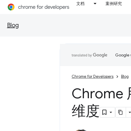
文档
案例研究
Blog
Goog
Chrome for Developers
Blog
Chrom
维度