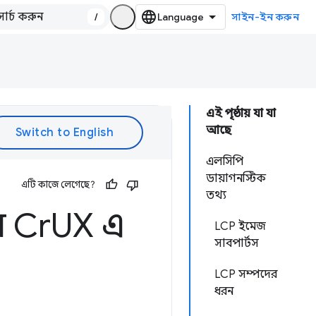
/
সাইন-ইন করুন
এই পৃষ্ঠায় যা যা
আছে
এলসিপি
ডায়াগনস্টিক
এটি কাজে লেগেছে?
তথ্য
ন Cr
UX এ
LCP ইমেজ
সাবপার্টস
LCP সম্পদের
ধরন