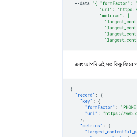
--data
'{ "formFactor": 
            "url": "https:
            "metrics": [
              "largest_cont
              "largest_cont
              "largest_cont
              "largest_cont
এবং আপনি এই মত কিছু ফিরে প
{
"record"
:
{
"key"
:
{
"formFactor"
:
"PHONE
"url"
:
"https://web.
},
"metrics"
:
{
"largest_contentful_p