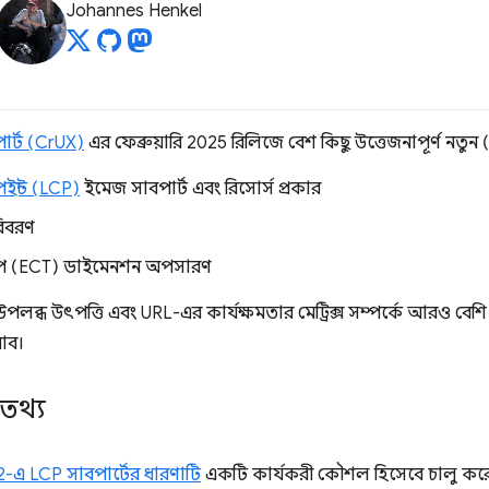
Johannes Henkel
পোর্ট (CrUX)
এর ফেব্রুয়ারি 2025 রিলিজে বেশ কিছু উত্তেজনাপূর্ণ নতুন (এব
পেইন্ট (LCP)
ইমেজ সাবপার্ট এবং রিসোর্স প্রকার
বিবরণ
ইপ (ECT) ডাইমেনশন অপসারণ
ব্ধ উৎপত্তি এবং URL-এর কার্যক্ষমতার মেট্রিক্স সম্পর্কে আরও বেশি অন্
নাব।
 তথ্য
-এ LCP সাবপার্টের ধারণাটি
একটি কার্যকরী কৌশল হিসেবে চালু কর