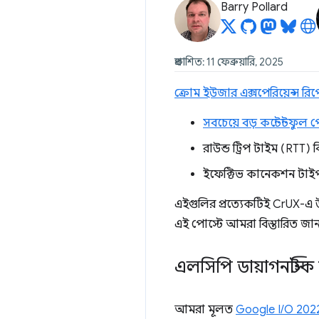
Barry Pollard
প্রকাশিত: 11 ফেব্রুয়ারি, 2025
ক্রোম ইউজার এক্সপেরিয়েন্স রি
সবচেয়ে বড় কন্টেন্টফুল 
রাউন্ড ট্রিপ টাইম (RTT) 
ইফেক্টিভ কানেকশন টা
এইগুলির প্রত্যেকটিই CrUX-এ উপল
এই পোস্টে আমরা বিস্তারিত জা
এলসিপি ডায়াগনস্টিক
আমরা মূলত
Google I/O 2022