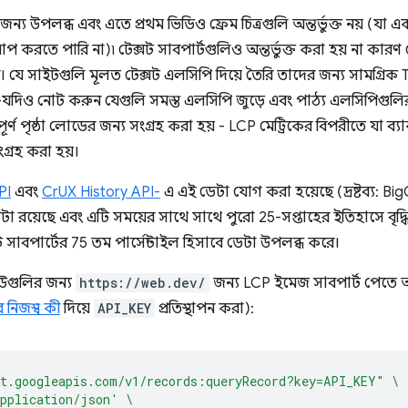
লির জন্য উপলব্ধ এবং এতে প্রথম ভিডিও ফ্রেম চিত্রগুলি অন্তর্ভুক্ত নয় 
াপ করতে পারি না)৷ টেক্সট সাবপার্টগুলিও অন্তর্ভুক্ত করা হয় না ক
 যে সাইটগুলি মূলত টেক্সট এলসিপি দিয়ে তৈরি তাদের জন্য সামগ্রিক
যদিও নোট করুন যেগুলি সমস্ত এলসিপি জুড়ে এবং পাঠ্য এলসিপিগুলির জন
্পূর্ণ পৃষ্ঠা লোডের জন্য সংগ্রহ করা হয় - LCP মেট্রিকের বিপরীতে যা 
ংগ্রহ করা হয়।
PI
এবং
CrUX History API-
এ এই ডেটা যোগ করা হয়েছে (দ্রষ্টব্য: B
েটা রয়েছে এবং এটি সময়ের সাথে সাথে পুরো 25-সপ্তাহের ইতিহাসে বৃদ
টি সাবপার্টের 75 তম পার্সেন্টাইল হিসাবে ডেটা উপলব্ধ করে।
গুলির জন্য
https://web.dev/
জন্য LCP ইমেজ সাবপার্ট পেতে আপ
নিজস্ব কী
দিয়ে
API_KEY
প্রতিস্থাপন করা):
t.googleapis.com/v1/records:queryRecord?key=API_KEY"
\
pplication/json'
\