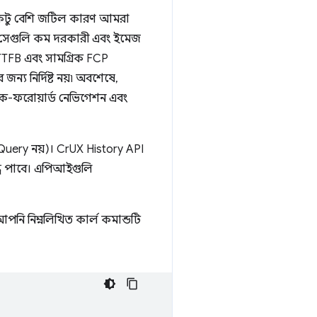
(যা একটু বেশি জটিল কারণ আমরা
ারণ সেগুলি কম দরকারী এবং ইমেজ
 TTFB এবং সামগ্রিক FCP
্য নির্দিষ্ট নয়৷ অবশেষে,
ব্যাক-ফরোয়ার্ড নেভিগেশন এবং
igQuery নয়)। CrUX History API
্ধি পাবে। এপিআইগুলি
নি নিম্নলিখিত কার্ল কমান্ডটি