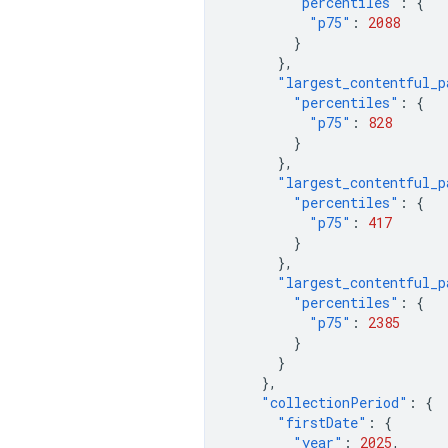
"percentiles"
:
{
"p75"
:
2088
}
},
"largest_contentful_p
"percentiles"
:
{
"p75"
:
828
}
},
"largest_contentful_p
"percentiles"
:
{
"p75"
:
417
}
},
"largest_contentful_p
"percentiles"
:
{
"p75"
:
2385
}
}
},
"collectionPeriod"
:
{
"firstDate"
:
{
"year"
:
2025
,