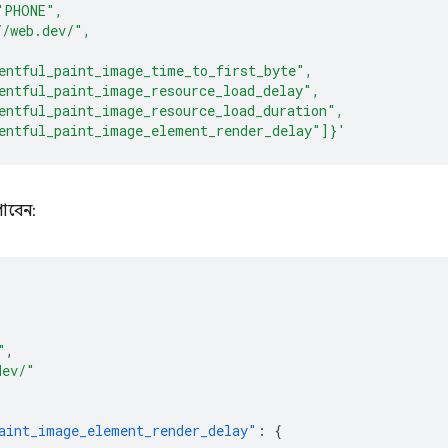
"PHONE",
//web.dev/",
entful_paint_image_time_to_first_byte",
entful_paint_image_resource_load_delay",
entful_paint_image_resource_load_duration",
entful_paint_image_element_render_delay"]}'
াবেন:
"
,
dev/"
aint_image_element_render_delay"
:
{