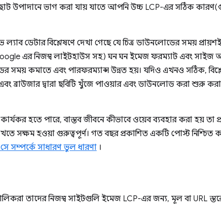
 ছোট উপাদানে ভাগ করা যায় যাতে আপনি উচ্চ LCP-এর সঠিক কারণ(গ
্যাব ডেটার বিশ্লেষণে দেখা গেছে যে চিত্র ডাউনলোডের সময় প্রায়শ
oogle এর নিজস্ব লাইটহাউস সহ) ঘন ঘন ইমেজ ফরম্যাট এবং সাইজ অপ
 সময় কমাতে এবং পারফরম্যান্স উন্নত হয়। যদিও এখনও সঠিক, বিশ্
এবং ব্রাউজার দ্বারা ছবিটি খুঁজে পাওয়ার এবং ডাউনলোড করা শুরু ক
কার্যকর হতে পারে, বাস্তব জীবনে কীভাবে ওয়েব ব্যবহার করা হয় তা প্র
খতে সক্ষম হওয়া গুরুত্বপূর্ণ। গত বছর প্রকাশিত একটি পোস্ট নিশ্চিত
সে সম্পর্কে সাধারণ ভুল ধারণা
।
মালিকরা তাদের নিজস্ব সাইটগুলি ইমেজ LCP-এর জন্য, মূল বা URL স্ত