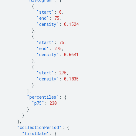
{
"start"
:
0
,
"end"
:
75
,
"density"
:
0.1524
},
{
"start"
:
75
,
"end"
:
275
,
"density"
:
0.6641
},
{
"start"
:
275
,
"density"
:
0.1835
}
],
"percentiles"
:
{
"p75"
:
230
}
}
},
"collectionPeriod"
:
{
"firstDate"
:
{