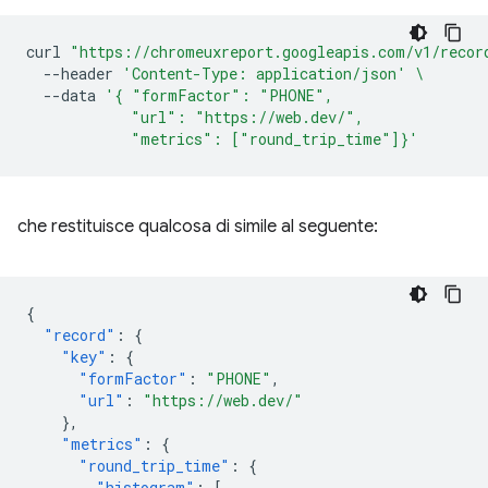
curl
"https://chromeuxreport.googleapis.com/v1/recor
--header
'Content-Type: application/json'
\
--data
'{ "formFactor": "PHONE",
            "url": "https://web.dev/",
            "metrics": ["round_trip_time"]}'
che restituisce qualcosa di simile al seguente:
{
"record"
:
{
"key"
:
{
"formFactor"
:
"PHONE"
,
"url"
:
"https://web.dev/"
},
"metrics"
:
{
"round_trip_time"
:
{
"histogram"
:
[