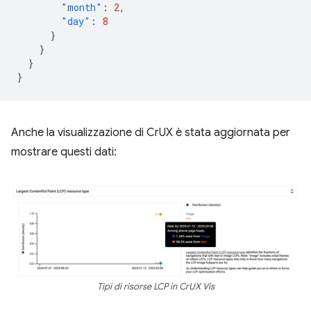
"month"
:
2
,
"day"
:
8
}
}
}
}
Anche la visualizzazione di CrUX è stata aggiornata per
mostrare questi dati:
Tipi di risorse LCP in CrUX Vis