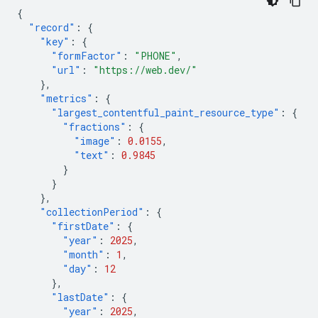
{
"record"
:
{
"key"
:
{
"formFactor"
:
"PHONE"
,
"url"
:
"https://web.dev/"
},
"metrics"
:
{
"largest_contentful_paint_resource_type"
:
{
"fractions"
:
{
"image"
:
0.0155
,
"text"
:
0.9845
}
}
},
"collectionPeriod"
:
{
"firstDate"
:
{
"year"
:
2025
,
"month"
:
1
,
"day"
:
12
},
"lastDate"
:
{
"year"
:
2025
,