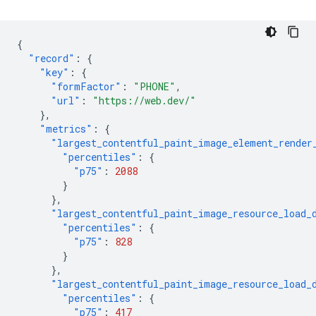
{
"record"
:
{
"key"
:
{
"formFactor"
:
"PHONE"
,
"url"
:
"https://web.dev/"
},
"metrics"
:
{
"largest_contentful_paint_image_element_render
"percentiles"
:
{
"p75"
:
2088
}
},
"largest_contentful_paint_image_resource_load_
"percentiles"
:
{
"p75"
:
828
}
},
"largest_contentful_paint_image_resource_load_
"percentiles"
:
{
"p75"
:
417