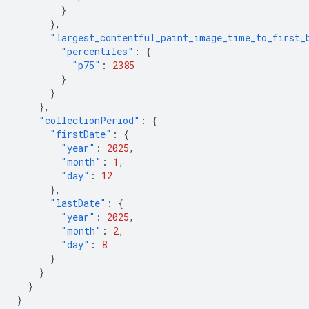
}
},
"largest_contentful_paint_image_time_to_first_
"percentiles"
:
{
"p75"
:
2385
}
}
},
"collectionPeriod"
:
{
"firstDate"
:
{
"year"
:
2025
,
"month"
:
1
,
"day"
:
12
},
"lastDate"
:
{
"year"
:
2025
,
"month"
:
2
,
"day"
:
8
}
}
}
}