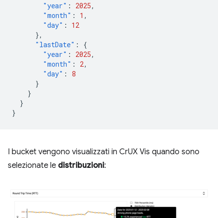
"year"
:
2025
,
"month"
:
1
,
"day"
:
12
},
"lastDate"
:
{
"year"
:
2025
,
"month"
:
2
,
"day"
:
8
}
}
}
}
I bucket vengono visualizzati in CrUX Vis quando sono
selezionate le
distribuzioni
: