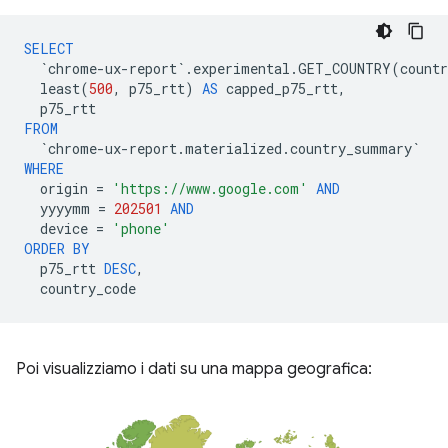
SELECT
`
chrome
-
ux
-
report
`
.
experimental
.
GET_COUNTRY
(
countr
least
(
500
,
p75_rtt
)
AS
capped_p75_rtt
,
p75_rtt
FROM
`
chrome
-
ux
-
report
.
materialized
.
country_summary
`
WHERE
origin
=
'https://www.google.com'
AND
yyyymm
=
202501
AND
device
=
'phone'
ORDER
BY
p75_rtt
DESC
,
country_code
Poi visualizziamo i dati su una mappa geografica: