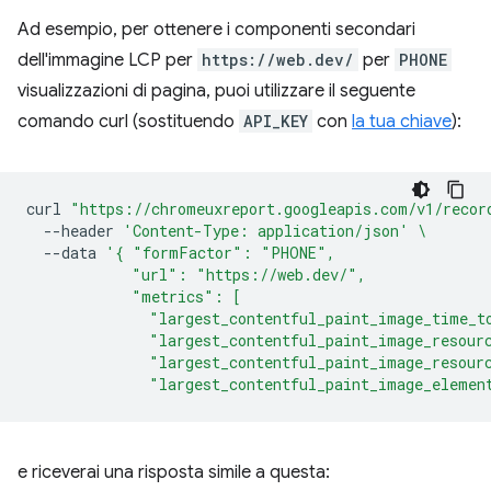
Ad esempio, per ottenere i componenti secondari
dell'immagine LCP per
https://web.dev/
per
PHONE
visualizzazioni di pagina, puoi utilizzare il seguente
comando curl (sostituendo
API_KEY
con
la tua chiave
):
curl
"https://chromeuxreport.googleapis.com/v1/recor
--header
'Content-Type: application/json'
\
--data
'{ "formFactor": "PHONE",
            "url": "https://web.dev/",
            "metrics": [
              "largest_contentful_paint_image_time_t
              "largest_contentful_paint_image_resour
              "largest_contentful_paint_image_resour
              "largest_contentful_paint_image_elemen
e riceverai una risposta simile a questa: