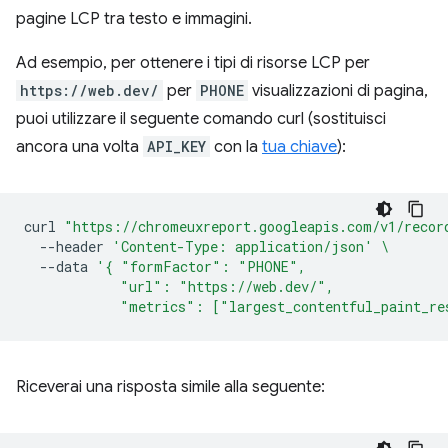
pagine LCP tra testo e immagini.
Ad esempio, per ottenere i tipi di risorse LCP per
https://web.dev/
per
PHONE
visualizzazioni di pagina,
puoi utilizzare il seguente comando curl (sostituisci
ancora una volta
API_KEY
con la
tua chiave
):
curl
"https://chromeuxreport.googleapis.com/v1/recor
--header
'Content-Type: application/json'
\
--data
'{ "formFactor": "PHONE",
            "url": "https://web.dev/",
            "metrics": ["largest_contentful_paint_re
Riceverai una risposta simile alla seguente: