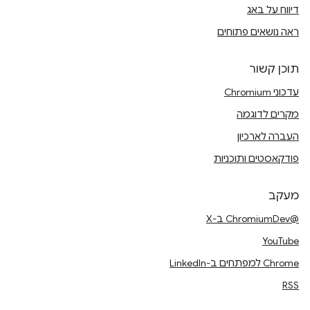
דיווח על באג
ראה נושאים פתוחים
תוכן קשור
עדכוני Chromium
מקרים לדוגמה
העברה לארכיון
פודקאסטים ותוכניות
מעקב
@ChromiumDev ב-X
YouTube
Chrome למפתחים ב-LinkedIn
RSS