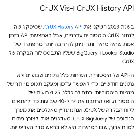
UX History API ו-Cr
‫Cr
UX Vis
בשנת 2023 השקנו את
CrUX History API
, שסיפק גישה
לנתוני CrUX היסטוריים עדכניים, אבל באמצעות API בזמן
אמת שהיה מהיר יותר וניתן להרחבה יותר מהפתרון של
Looker Studio ו-BigQuery שעליו התבסס לוח הבקרה של
CrUX.
ה-API של היסטוריית השיחות כלל נתונים שבועיים ולא
נתונים חודשיים, כדי לאפשר עדכון ומעקב תכופים יותר של
מגמות היסטוריות. בתחילה כללנו 25 שבועות של
היסטוריה, ואז הרחבנו את זה ל-40 שבועות כדי להתאים
ללוח הבקרה של CrUX. אנחנו עדיין מאכלסים את מערך
הנתונים של CrUX BigQuery ומעדכנים אותו לצורך ניתוח
לטווח ארוך, שבו המהירות היא לא בראש סדר העדיפויות.