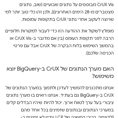
CrUX Vis מבוססים על נתונים שבועיים (שוב, נתונים
מצטברים מ-28 הימים האחרונים), ולכן זהו כלי טוב יותר למי
שרוצה לעקוב אחרי נתוני CrUX בתקופות עמוסות.
מומלץ לשקול את ההודעה הזו כדי לעבור למקורות חלופיים
הרבה לפני תקופת העומס (בין אם מדובר ב-CrUX Vis או
בהמשך השימוש בלוח הבקרה של CrUX אבל עם פרטי
הכניסה שלכם).
האם מערך הנתונים של Cr
UX ב-Big
Query יוצא
משימוש?
אנחנו מתכננים להמשיך לעדכן ולתמוך במערך הנתונים של
CrUX ב-BigQuery גם בעתיד. אנחנו רואים בו מערך נתונים
ציבורי בעל ערך לטווח ארוך. יכול להיות שיהיו הבדלים קלים
במערכי הנתונים ובנתונים שזמינים בכל אחד מהם
(לדוגמה, רכיבי המשנה של LCP עדיין לא זמינים ב-