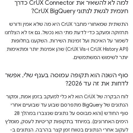
למה לא להשאיר את Cr
UX Connector כדרך
חינמית לגשת לנתוני Cr
Query?
UX Big
התשתית שמאחורי מחבר CrUX היא מה שלא אמין ודורש
תחזוקה ומעקב כדי לדעת מתי הוא נכשל. גם אז לא הצלחנו
לשמור על האיכות ועל זמינות השירות. השקענו בחלופות
(CrUX History API ו-CrUX Vis) שהן אמינות יותר ומתאימות
יותר לשימוש המשתמשים.
סוף השנה הוא תקופה עמוסה בענף שלי
,
אפשר
לדחות את זה עד 2026?
לוח הבקרה של CrUX הוא לא כלי למעקב בזמן אמת, ומקור
הנתונים של BigQuery מתפרסם שבוע עד שבועיים אחרי
סוף החודש (והוא מבוסס על נתונים שנצברו במהלך 28
הימים האחרונים). במיוחד בתקופות קריטיות לעסק, מומלץ
לעקוב אחרי הנתונים בטווח זמן קצר בהרבה. הנתונים ב-