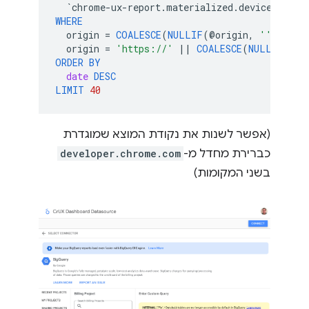
`
chrome
-
ux
-
report
.
materialized
.
device_summa
WHERE
origin
=
COALESCE
(
NULLIF
(
@
origin
,
''
),
'de
origin
=
'https://'
||
COALESCE
(
NULLIF
(
@
or
ORDER
BY
date
DESC
LIMIT
40
(אפשר לשנות את נקודת המוצא שמוגדרת
כברירת מחדל מ-
developer.chrome.com
בשני המקומות)