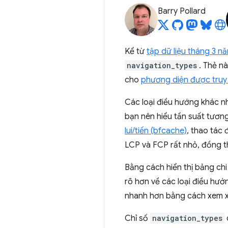
Barry Pollard
Kể từ
tập dữ liệu tháng 3 n
navigation_types
. Thẻ n
cho
phương diện được truy
Các loại điều hướng khác nh
bạn nên hiểu tần suất tương
lui/tiến (bfcache)
, thao tác 
LCP và FCP rất nhỏ, đồng th
Bằng cách hiển thị bảng chi
rõ hơn về các loại điều hư
nhanh hơn bằng cách xem xét
Chỉ số
navigation_types