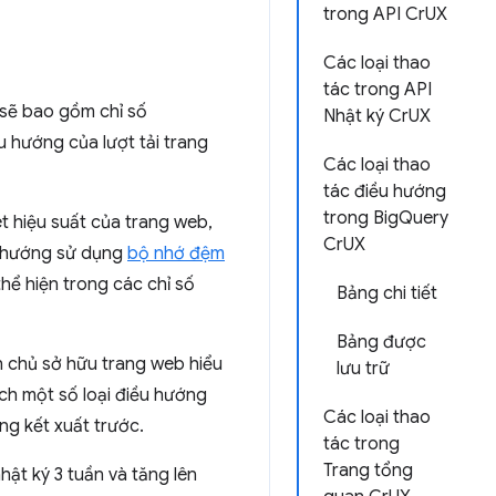
trong API CrUX
Các loại thao
tác trong API
 sẽ bao gồm chỉ số
Nhật ký CrUX
u hướng của lượt tải trang
Các loại thao
tác điều hướng
trong BigQuery
ét hiệu suất của trang web,
CrUX
ều hướng sử dụng
bộ nhớ đệm
hể hiện trong các chỉ số
Bảng chi tiết
Bảng được
ch chủ sở hữu trang web hiểu
lưu trữ
ch một số loại điều hướng
Các loại thao
ng kết xuất trước.
tác trong
Trang tổng
ật ký 3 tuần và tăng lên