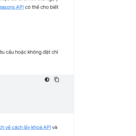
easons API
có thể cho biết
êu cầu hoặc không đặt chỉ
ích về cách lấy khoá API
và