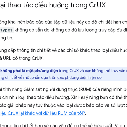
oại thao tác điều hướng trong Cr
UX
công khai nên báo cáo của tập dữ liệu này có độ chi tiết hạn c
_types
không có sẵn do không có đủ lưu lượng truy cập đủ đ
ng tin.
g cấp thông tin chi tiết về các chỉ số khác theo loại điều hư
à URL có trong CrUX.
g
không phải là một phương diện
trong CrUX và bạn không thể truy vấn c
ảng chi tiết về một phần dựa trên
các phương diện hiện có
.
i tính năng Giám sát người dùng thực (RUM) của riêng mình đ
 chí như loại thao tác điều hướng. Xin lưu ý rằng bạn có thể t
các giải pháp này tuỳ thuộc vào loại được báo cáo và số lượ
liệu CrUX lại khác với dữ liệu RUM của tôi?
.
ông tin chi tiết hơn về các vấn đề cụ thể về hiệu suất. Ví dụ