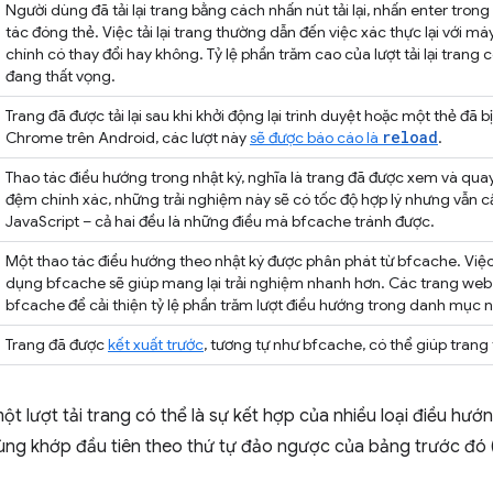
Người dùng đã tải lại trang bằng cách nhấn nút tải lại, nhấn enter tron
tác đóng thẻ. Việc tải lại trang thường dẫn đến việc xác thực lại với m
chính có thay đổi hay không. Tỷ lệ phần trăm cao của lượt tải lại trang
đang thất vọng.
Trang đã được tải lại sau khi khởi động lại trình duyệt hoặc một thẻ đã bị
reload
Chrome trên Android, các lượt này
sẽ được báo cáo là
.
Thao tác điều hướng trong nhật ký, nghĩa là trang đã được xem và quay 
đệm chính xác, những trải nghiệm này sẽ có tốc độ hợp lý nhưng vẫn cần
JavaScript – cả hai đều là những điều mà bfcache tránh được.
Một thao tác điều hướng theo nhật ký được phân phát từ bfcache. Việ
dụng bfcache sẽ giúp mang lại trải nghiệm nhanh hơn. Các trang web 
bfcache để cải thiện tỷ lệ phần trăm lượt điều hướng trong danh mục n
Trang đã được
kết xuất trước
, tương tự như bfcache, có thể giúp trang 
t lượt tải trang có thể là sự kết hợp của nhiều loại điều hướ
ùng khớp đầu tiên theo thứ tự đảo ngược của bảng trước đó (t