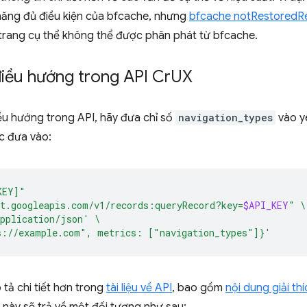
 năng đủ điều kiện của bfcache, nhưng
bfcache notRestoredR
i trang cụ thể không thể được phân phát từ bfcache.
điều hướng trong API Cr
UX
iều hướng trong API, hãy đưa chỉ số
navigation_types
vào y
c đưa vào:
KEY]"
t.googleapis.com/v1/records:queryRecord?key=
$API_KEY
"
\
pplication/json'
\
s://example.com", metrics: ["navigation_types"]}'
tả chi tiết hơn trong
tài liệu về API
, bao gồm
nội dung giải th