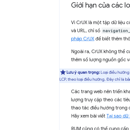
Giới hạn của các l
Vì CrUX là một tập dữ liệu 
và URL, chỉ số
navigation
pháp CrUX
để biết thêm thô
Ngoài ra, CrUX không thể cun
thêm số lượng nguồn gốc v
Lưu ý quan trọng:
Loại điều hướn
LCP, theo loại điều hướng. Đây chỉ là b
Các trang web nên triển kha
lượng truy cập theo các tiêu
thao tác điều hướng trong 
Hãy xem bài viết
Tại sao dữ 
RUM cũng có thể cung cấp th