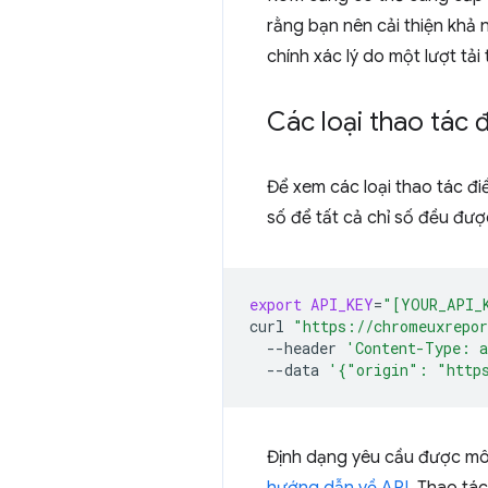
rằng bạn nên cải thiện khả
chính xác lý do một lượt tả
Các loại thao tác 
Để xem các loại thao tác đ
số để tất cả chỉ số đều đượ
export
API_KEY
=
"[YOUR_API_
curl
"https://chromeuxrepor
--header
'Content-Type: a
--data
'{"origin": "http
Định dạng yêu cầu được mô 