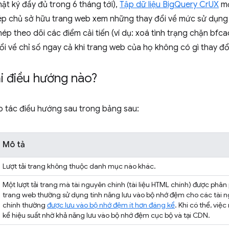
ật ký đầy đủ trong 6 tháng tới),
Tập dữ liệu BigQuery CrUX
mớ
ép chủ sở hữu trang web xem những thay đổi về mức sử dụng 
hép theo dõi các điểm cải tiến (ví dụ: xoá tình trạng chặn bfc
ổi về chỉ số ngay cả khi trang web của họ không có gì thay đổ
i điều hướng nào?
ao tác điều hướng sau trong bảng sau:
Mô tả
Lượt tải trang không thuộc danh mục nào khác.
Một lượt tải trang mà tài nguyên chính (tài liệu HTML chính) được phâ
trang web thường sử dụng tính năng lưu vào bộ nhớ đệm cho các tài n
chính thường
được lưu vào bộ nhớ đệm ít hơn đáng kể
. Khi có thể, việ
kể hiệu suất nhờ khả năng lưu vào bộ nhớ đệm cục bộ và tại CDN.