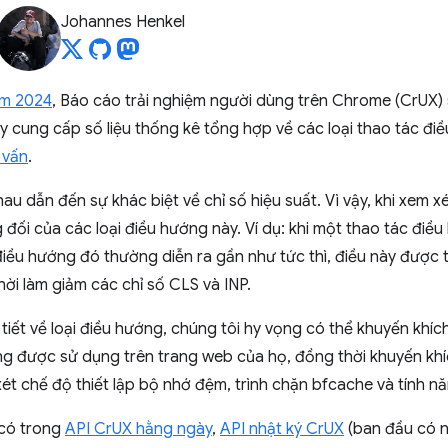
Johannes Henkel
ăm 2024
, Báo cáo trải nghiệm người dùng trên Chrome (CrUX)
ày cung cấp số liệu thống kê tổng hợp về các loại thao tác điề
 vấn
.
au dẫn đến sự khác biệt về chỉ số hiệu suất. Vì vậy, khi xem x
 đối của các loại điều hướng này. Ví dụ: khi một thao tác đi
điều hướng đó thường diễn ra gần như tức thì, điều này được t
ời làm giảm các chỉ số CLS và INP.
 tiết về loại điều hướng, chúng tôi hy vọng có thể khuyến khí
ớng được sử dụng trên trang web của họ, đồng thời khuyến khí
 chế độ thiết lập bộ nhớ đệm, trình chặn bfcache và tính nă
có trong
API CrUX hằng ngày
,
API nhật ký CrUX
(ban đầu có nh