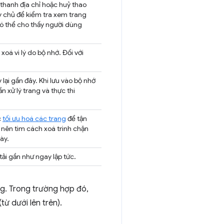
g thanh địa chỉ hoặc huỷ thao
áy chủ để kiểm tra xem trang
 có thể cho thấy người dùng
 xoá vì lý do bộ nhớ. Đối với
lại gần đây. Khi lưu vào bộ nhớ
 xử lý trang và thực thi
c
tối ưu hoá các trang
để tận
nên tìm cách xoá trình chặn
ày.
tải gần như ngay lập tức.
ng. Trong trường hợp đó,
ừ dưới lên trên).