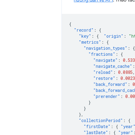
hướng dẫn về API
. Thao tá
{
"record"
:
{
"key"
:
{
"origin"
:
"h
"metrics"
:
{
"navigation_types"
:
{
"fractions"
:
{
"navigate"
:
0.533
"navigate_cache"
:
"reload"
:
0.0885
,
"restore"
:
0.0023
"back_forward"
:
0
"back_forward_cac
"prerender"
:
0.00
}
}
},
"collectionPeriod"
:
{
"firstDate"
:
{
"year
"lastDate"
:
{
"year"