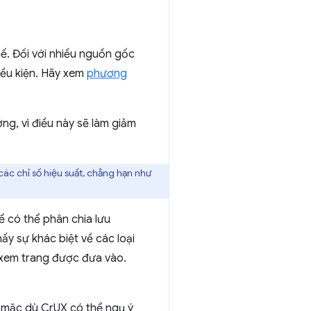
hế. Đối với nhiều nguồn gốc
iều kiện. Hãy xem
phương
ớng, vì điều này sẽ làm giảm
ác chỉ số hiệu suất, chẳng hạn như
ể có thể phân chia lưu
hấy sự khác biệt về các loại
t xem trang được đưa vào.
: mặc dù CrUX có thể ngụ ý