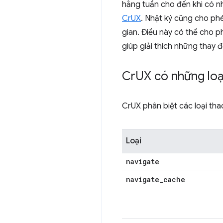
hằng tuần cho đến khi có nh
CrUX
. Nhật ký cũng cho ph
gian. Điều này có thể cho p
giúp giải thích những thay đ
Cr
UX có những loạ
CrUX phân biệt các loại th
Loại
navigate
navigate
_
cache