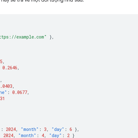
c này sẽ trả về một đối tượng như sau:
ttps://example.com"
},
5
,
0.2646
,
,
.0403
,
he"
:
0.0677
,
31
"
:
2024
,
"month"
:
3
,
"day"
:
6
},
:
2024
,
"month"
:
4
,
"day"
:
2
}