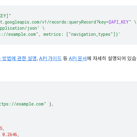
KEY]"
t.googleapis.com/v1/records:queryRecord?key=
$API_KEY
"
\
pplication/json'
\
s://example.com", metrics: ["navigation_types"]}'
는 방법에 관한 설명
,
API 가이드
등
API 문서
에 자세히 설명되어 있습
ttps://example.com"
},
5
,
0.2646
,