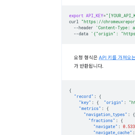
export
API_KEY
=
"[YOUR_API_
curl
"https://chromeuxrepor
--header
'Content-Type: a
--data
'{"origin": "http
요청 형식은
API 키를 가져오
가 반환됩니다.
{
"record"
:
{
"key"
:
{
"origin"
:
"h
"metrics"
:
{
"navigation_types"
:
{
"fractions"
:
{
"navigate"
:
0.533
"navigate_cache"
: