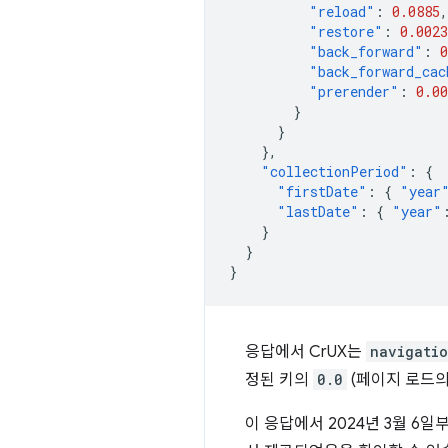
"reload"
:
0.0885
,
"restore"
:
0.0023
"back_forward"
:
0
"back_forward_cac
"prerender"
:
0.00
}
}
},
"collectionPeriod"
:
{
"firstDate"
:
{
"year
"lastDate"
:
{
"year"
}
}
}
응답에서 CrUX는
navigatio
정된 키의
0.0
(페이지 로드의
이 응답에서 2024년 3월 6일부