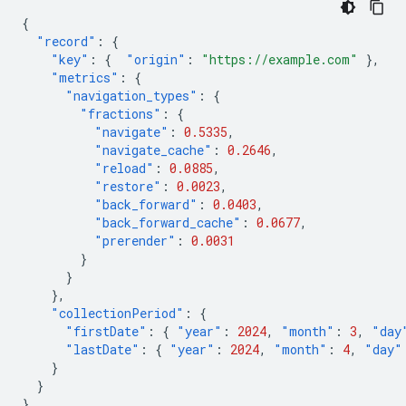
{
"record"
:
{
"key"
:
{
"origin"
:
"https://example.com"
},
"metrics"
:
{
"navigation_types"
:
{
"fractions"
:
{
"navigate"
:
0.5335
,
"navigate_cache"
:
0.2646
,
"reload"
:
0.0885
,
"restore"
:
0.0023
,
"back_forward"
:
0.0403
,
"back_forward_cache"
:
0.0677
,
"prerender"
:
0.0031
}
}
},
"collectionPeriod"
:
{
"firstDate"
:
{
"year"
:
2024
,
"month"
:
3
,
"day
"lastDate"
:
{
"year"
:
2024
,
"month"
:
4
,
"day"
}
}
}