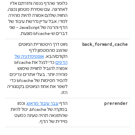
כלומר שהדף נצפה וחזרתם אליו
לאחרונה. עם שמירת מטמון נכונה,
החוויה שלהם אמורה להיות מהירה
למדי, אבל עדיין נדרשת עיבוד של
הדף והרצה של JavaScript – שני
דברים ש-bfcache מונעת.
back
_
forward
_
cache
ניווט דרך היסטוריית הניווטים
שהוצג מהמטמון לדף
הקודם/הבא.
אופטימיזציה של
הדפים
כדי לנצל את bfcache
אמורה להוביל לחוויית שימוש
מהירה יותר. בעלי אתרים צריכים
להסיר חסימות של bfcache כדי
לשפר את אחוז הניווטים בקטגוריה
הזו.
prerender
הדף
עבר עיבוד מראש
, וכמו
במקרה של bfcache, יכול להיות
שהתוצאה תהיה טעינה כמעט
מיידית של הדף.