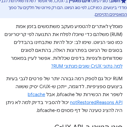
חשוב:
סוגי הניווט
אינם מאפיין
ב-CrUX, ואי אפשר לשלוח שאילתות לגבי
מדדי ביצועים, כמו LCP, לפי סוג הניווט. הם רק פירוט של חלקים על סמך
המאפיינים הקיימים
.
מומלץ לאתרים להטמיע מעקב משתמשים בזמן אמת
(RUM) משלהם כדי שיוכלו לפלח את התנועה לפי קריטריונים
כמו סוגי הניווט. שימו לב: יכול להיות שתבחינו בהבדלים
בסוגים של הניווט בפתרונות האלה, בהתאם לסוגים
שמדווחים ולצפיות בדפים שכלולות. אפשר לעיין במאמר
למה נתוני CrUX שונים מנתוני RUM?
RUM יכול גם לספק רמה גבוהה יותר של פרטים לגבי בעיות
ביצועים ספציפיות. לדוגמה, ייתכן ש-CrUX יסיק ששווה
לשפר את הכשירות של bfcache, אבל
bfcache
notRestoredReasons API
יכול להסביר בדיוק למה לא ניתן
היה להציג טעינה של דף מסוים מ-bfcache.