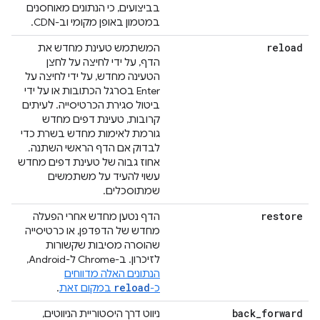
בביצועים, כי הנתונים מאוחסנים
במטמון באופן מקומי וב-CDN.
reload
המשתמש טעינת מחדש את
הדף, על ידי לחיצה על לחצן
הטעינה מחדש, על ידי לחיצה על
Enter בסרגל הכתובות או על ידי
ביטול סגירת הכרטיסייה. לעיתים
קרובות, טעינת דפים מחדש
גורמת לאימות מחדש בשרת כדי
לבדוק אם הדף הראשי השתנה.
אחוז גבוה של טעינת דפים מחדש
עשוי להעיד על משתמשים
שמתוסכלים.
restore
הדף נטען מחדש אחרי הפעלה
מחדש של הדפדפן, או כרטיסייה
שהוסרה מסיבות שקשורות
לזיכרון. ב-Chrome ל-Android,
הנתונים האלה מדווחים
reload
כ-
במקום זאת
.
back
_
forward
ניווט דרך היסטוריית הניווטים,