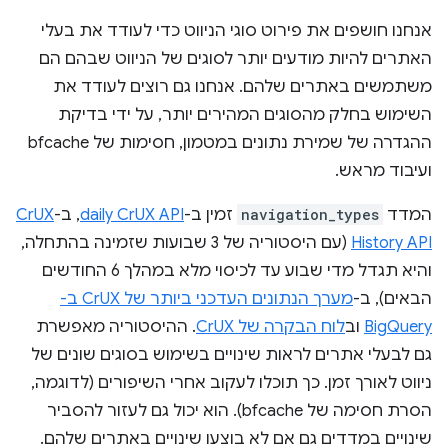
אנחנו חושפים את פירוט סוגי הניווט כדי לעודד את בעלי
האתרים להיות מודעים יותר לסוגים של הניווט שבהם הם
משתמשים באתרים שלהם. אנחנו גם רוצים לעודד את
השימוש בחלק מהסוגים המהירים יותר, על ידי בדיקת
ההגדרה של שמירת נתונים במטמון, חסימות של bfcache
ועיבוד מראש.
המדד
navigation_types
זמין ב-
daily CrUX API
, ב-
CrUX
History API
(עם היסטוריה של 3 שבועות שזמינה בהתחלה,
והיא תגדל מדי שבוע עד לכיסוי מלא במהלך 6 החודשים
הבאים), ב-
מערך הנתונים העדכני ביותר של CrUX ב-
BigQuery
וב
לוח הבקרה של CrUX
. ההיסטוריה מאפשרת
גם לבעלי אתרים לראות שינויים בשימוש בסוגים שונים של
ניווט לאורך זמן. כך תוכלו לעקוב אחרי השיפורים (לדוגמה,
הסרת חסימה של bfcache). הוא יכול גם לעזור להסביר
שינויים במדדים גם אם לא בוצעו שינויים באתרים שלהם.