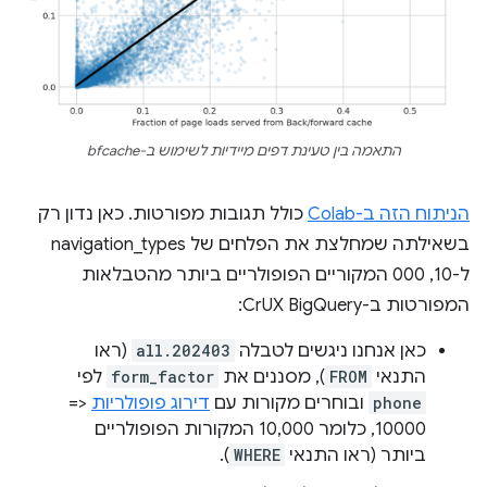
התאמה בין טעינת דפים מיידיות לשימוש ב-bfcache
הניתוח הזה ב-Colab
כולל תגובות מפורטות. כאן נדון רק
בשאילתה שמחלצת את הפלחים של navigation_types
ל-10, 000 המקוריים הפופולריים ביותר מהטבלאות
המפורטות ב-CrUX BigQuery:
כאן אנחנו ניגשים לטבלה
all.202403
(ראו
התנאי
FROM
), מסננים את
form_factor
לפי
phone
ובוחרים מקורות עם
דירוג פופולריות
<=
10000, כלומר 10,000 המקורות הפופולריים
ביותר (ראו התנאי
WHERE
).