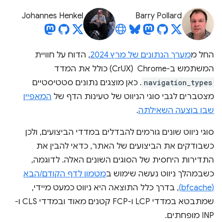
Johannes Henkel
Barry Pollard
החל מ
מערך הנתונים של מרץ 2024
, הדוח על חוויית
המשתמש ב-Chrome ‏ (CrUX) כולל את המדד
navigation_types
. כאן מוצגים נתונים סטטיסטיים
מצטברים לגבי סוגי הניווט של טעינות הדף של
המאפיין
שבו בוצעה השאילתה
.
סוגי ניווט שונים גורמים להבדלים במדדי הביצועים, ולכן
כשבודקים את הביצועים של האתר, כדאי להבין את
התדירות היחסית של הסוגים השונים האלה. לדוגמה,
כשבמהלך ניווט נעשה שימוש ב
מטמון לדף הקודם/הבא
(bfcache)
, בדרך כלל התוצאה היא ניווט כמעט מיידי,
שמתבטא במדדי LCP ו-FCP קטנים מאוד ובמדדי CLS ו-
INP מופחתים.