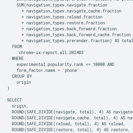
    SUM(navigation_types.navigate.fraction

      + navigation_types.navigate_cache.fraction

      + navigation_types.reload.fraction

      + navigation_types.restore.fraction

      + navigation_types.back_forward.fraction

      + navigation_types.back_forward_cache.fraction

      + navigation_types.prerender.fraction) AS total
  FROM

    `chrome-ux-report.all.202403`

  WHERE

    experimental.popularity.rank <= 10000 AND

    form_factor.name = 'phone'

  GROUP BY

    origin

)

SELECT

  origin,

  ROUND(SAFE_DIVIDE(navigate, total), 4) AS navigate,
  ROUND(SAFE_DIVIDE(navigate_cache, total), 4) AS nav
  ROUND(SAFE_DIVIDE(reload, total), 4) AS reload,

  ROUND(SAFE_DIVIDE(restore, total), 4) AS restore,
