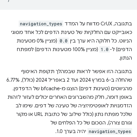
בתגובה, CrUX מדווח על המדד
navigation_types
כאובייקט עם החלקיות של טעינת הדפים לכל אחד מסוגי
הניווט. כל חלוקה היא ערך בין
0.0
(מציין 0% מטעינות
הדפים) ל-
1.0
(מציין 100% מטעינות הדפים) למפתח
הנתון.
בתגובה הזו אפשר לראות שבמהלך תקופת האיסוף
שהחלה ב-6 במרץ 2024 ועד 2 באפריל 2024 (כולל), 6.77%
מהניווטים (טעינות דפים) הוצגו מ-bfcache של הדפדפן.
באופן דומה, חלק מהשברונים האחרים יכולים לעזור לזהות
הזדמנויות לאופטימיזציה של טעינה של דפים. שימו לב
שלכל מפתח נתון (כולל שילוב של כתובת URL או מקור
וגורם צורה), הסכום של כל הפלחים של
navigation_types
יהיה בערך 1.0.