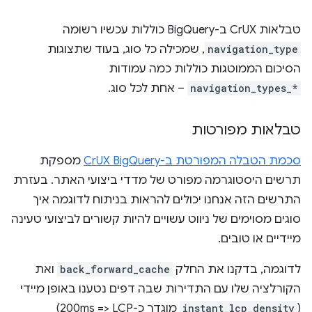
טבלאות CrUX ב-BigQuery כוללות עכשיו רשומה
navigation_type
, שמכילה כל סוג, בעוד שתצוגות
הסיכום הממוטגות כוללות כמה עמודות
navigation_types_*
– אחת לכל סוג.
טבלאות מפורטות
סכמת הטבלה המפורטת ב-CrUX BigQuery
מספקת
תרשים היסטוגרמה מפורט של מדדי ביצועי האתר. בעזרת
התרשים הזה אנחנו יכולים להראות בניתוח לדוגמה איך
סוגים מסוימים של ניווט עשויים להיות קשורים לביצועי טעינה
מיידיים או טובים.
לדוגמה, בדקנו את החלק
back_forward_cache
ואת
הקורלציה שלו עם התדירות שבה דפים נטענו באופן מיידי
(
instant_lcp_density
מוגדר כ-LCP‏ <= 200ms)