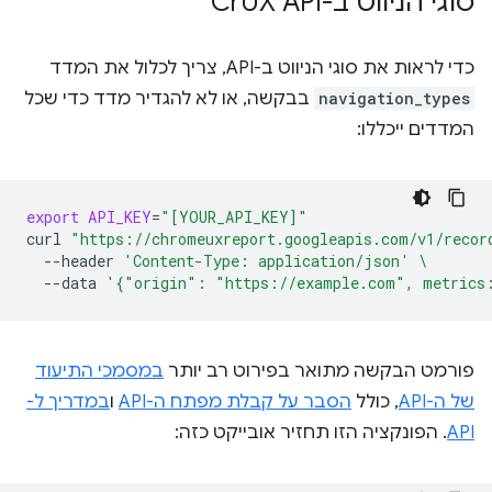
סוגי הניווט ב-Cr
UX API
כדי לראות את סוגי הניווט ב-API, צריך לכלול את המדד
navigation_types
בבקשה, או לא להגדיר מדד כדי שכל
המדדים ייכללו:
export
API_KEY
=
"[YOUR_API_KEY]"
curl
"https://chromeuxreport.googleapis.com/v1/recor
--header
'Content-Type: application/json'
\
--data
'{"origin": "https://example.com", metrics
פורמט הבקשה מתואר בפירוט רב יותר
במסמכי התיעוד
של ה-API
, כולל
הסבר על קבלת מפתח ה-API
ו
במדריך ל-
API
. הפונקציה הזו תחזיר אובייקט כזה: