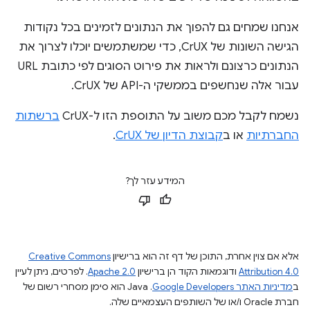
אנחנו שמחים גם להפוך את הנתונים לזמינים בכל נקודות
הגישה השונות של CrUX, כדי שמשתמשים יוכלו לצרוך את
הנתונים כרצונם ולראות את פירוט הסוגים לפי כתובת URL
עבור אלה שנחשפים בממשקי ה-API של CrUX.
נשמח לקבל מכם משוב על התוספת הזו ל-CrUX
ברשתות
החברתיות
או ב
קבוצת הדיון של CrUX
.
המידע עזר לך?
אלא אם צוין אחרת, התוכן של דף זה הוא ברישיון
Creative Commons
Attribution 4.0
ודוגמאות הקוד הן ברישיון
Apache 2.0
. לפרטים, ניתן לעיין
ב
מדיניות האתר Google Developers‏
.‏ Java הוא סימן מסחרי רשום של
חברת Oracle ו/או של השותפים העצמאיים שלה.