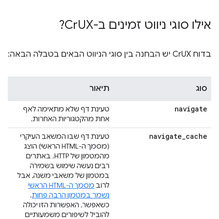
אילו סוגי ניווט זמינים ב-Cr
UX?
בדוח CrUX יש הבחנה בין סוגי הניווט הבאים בטבלה הבאה:
סוג
תיאור
navigate
טעינת דף שלא מתאימה לאף
אחת מהקטגוריות האחרות.
navigate
_
cache
טעינת דף שבו המשאב העיקרי
(מסמך ה-HTML הראשי) הוצג
מהמטמון של HTTP. באתרים
רבים נעשה שימוש בשמירה
במטמון של משאבי משנה, אבל
לרוב
מסמך ה-HTML הראשי
נשמר במטמון הרבה פחות
.
כשאפשר, האפשרות הזו יכולה
להוביל לשיפורים משמעותיים