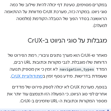
במקרים מסוימים, טעינת דף יכולה להיות שילוב של כמה
סוגי ניווט. במקרה כזה, מערכת CrUX מדווחת על ההתאמה
הראשונה בסדר הפוך של הטבלה הקודמת (מלמטה
למעלה).
מגבלות על סוגי הניווט ב-Cr
UX
מאחר ש-CrUX הוא מערך נתונים ציבורי, רמת הפירוט של
הדוחות שלו מוגבלת. לגבי מקורות וכתובות URL רבים,
המדד
navigation_types
לא זמין כי אין מספיק תנועה
שעומדת בדרישות. מידע נוסף זמין ב
מתודולוגיית CrUX
.
בנוסף, מערכת CrUX לא יכולה לספק פירוט של מדדים
אחרים לפי סוג הניווט, כי הפעולה הזו תצמצם עוד יותר את
מספר המקורות וכתובות ה-URL שזמינים ב-CrUX.