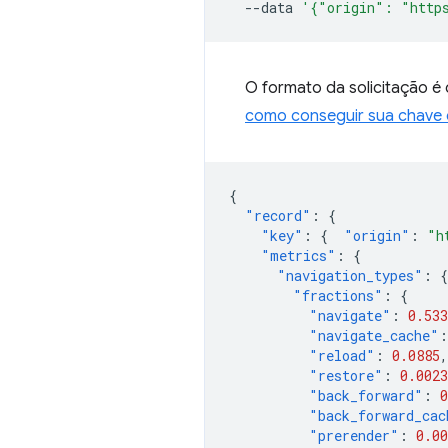
--data
'{"origin": "http
O formato da solicitação é
como conseguir sua chave 
{
"record"
:
{
"key"
:
{
"origin"
:
"h
"metrics"
:
{
"navigation_types"
:
{
"fractions"
:
{
"navigate"
:
0.533
"navigate_cache"
:
"reload"
:
0.0885
,
"restore"
:
0.0023
"back_forward"
:
0
"back_forward_cac
"prerender"
:
0.00