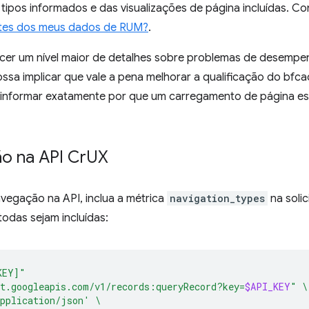
ipos informados e das visualizações de página incluídas. Co
ntes dos meus dados de RUM?
.
r um nível maior de detalhes sobre problemas de desempen
sa implicar que vale a pena melhorar a qualificação do bfca
informar exatamente por que um carregamento de página espe
o na API Cr
UX
avegação na API, inclua a métrica
navigation_types
na solic
odas sejam incluídas:
KEY]"
t.googleapis.com/v1/records:queryRecord?key=
$API_KEY
"
\
pplication/json'
\