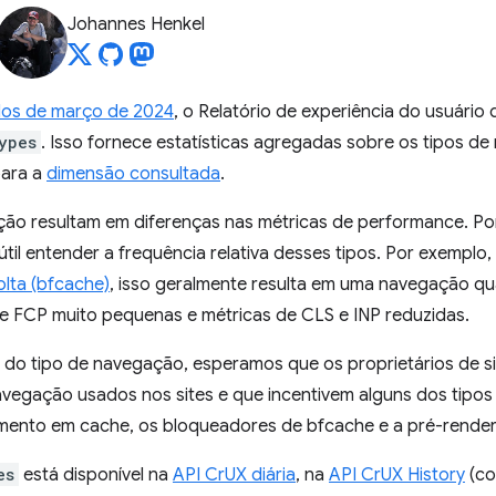
Johannes Henkel
dos de março de 2024
, o Relatório de experiência do usuário
ypes
. Isso fornece estatísticas agregadas sobre os tipos d
para a
dimensão consultada
.
ão resultam em diferenças nas métricas de performance. Por 
 útil entender a frequência relativa desses tipos. Por exemp
olta (bfcache)
, isso geralmente resulta em uma navegação qu
 e FCP muito pequenas e métricas de CLS e INP reduzidas.
do tipo de navegação, esperamos que os proprietários de s
avegação usados nos sites e que incentivem alguns dos tipos 
ento em cache, os bloqueadores de bfcache e a pré-render
es
está disponível na
API CrUX diária
, na
API CrUX History
(co