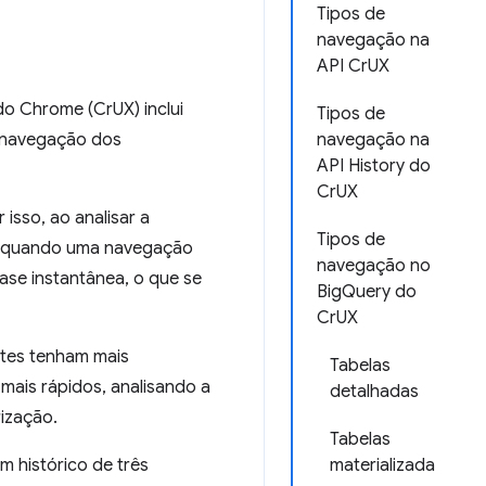
Tipos de
navegação na
API CrUX
 do Chrome (CrUX) inclui
Tipos de
e navegação dos
navegação na
API History do
CrUX
isso, ao analisar a
Tipos de
lo, quando uma navegação
navegação no
ase instantânea, o que se
BigQuery do
CrUX
ites tenham mais
Tabelas
mais rápidos, analisando a
detalhadas
ização.
Tabelas
m histórico de três
materializada