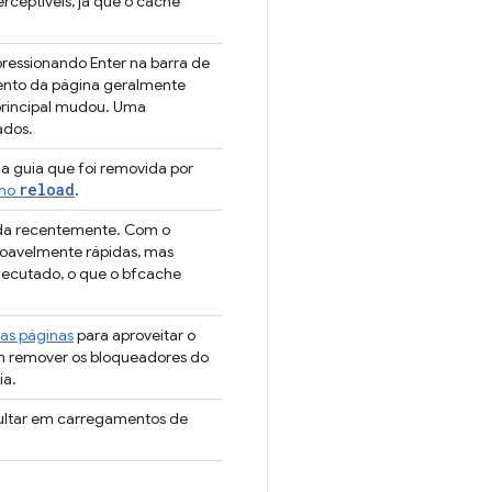
rceptíveis, já que o cache
pressionando Enter na barra de
nto da página geralmente
 principal mudou. Uma
ados.
a guia que foi removida por
reload
omo
.
nada recentemente. Com o
oavelmente rápidas, mas
xecutado, o que o bfcache
as páginas
para aproveitar o
am remover os bloqueadores do
ia.
sultar em carregamentos de