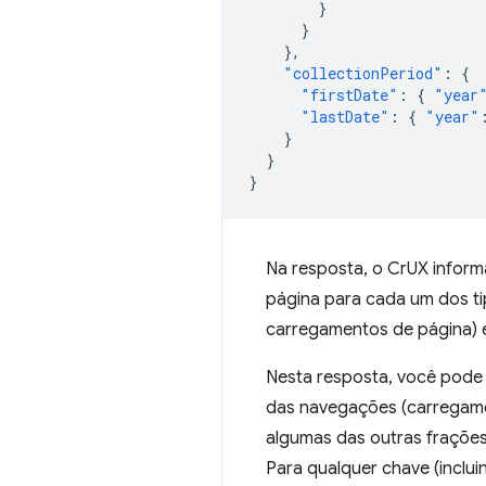
}
}
},
"collectionPeriod"
:
{
"firstDate"
:
{
"year
"lastDate"
:
{
"year"
}
}
}
Na resposta, o CrUX inform
página para cada um dos t
carregamentos de página)
Nesta resposta, você pode 
das navegações (carregame
algumas das outras frações
Para qualquer chave (inclu