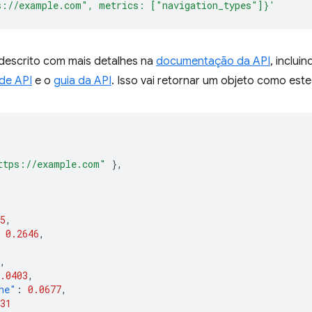
s://example.com", metrics: ["navigation_types"]}'
 descrito com mais detalhes na
documentação da API
, inclui
de API
e o
guia da API
. Isso vai retornar um objeto como este
ttps://example.com"
},
5
,
0.2646
,
,
.0403
,
he"
:
0.0677
,
31