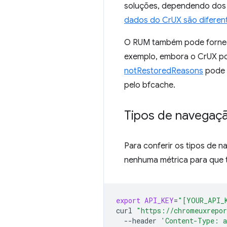
soluções, dependendo dos t
dados do CrUX são difere
O RUM também pode fornece
exemplo, embora o CrUX pos
notRestoredReasons
pode 
pelo bfcache.
Tipos de navegaçã
Para conferir os tipos de n
nenhuma métrica para que t
export
API_KEY
=
"[YOUR_API_
curl
"https://chromeuxrepor
--header
'Content-Type: a