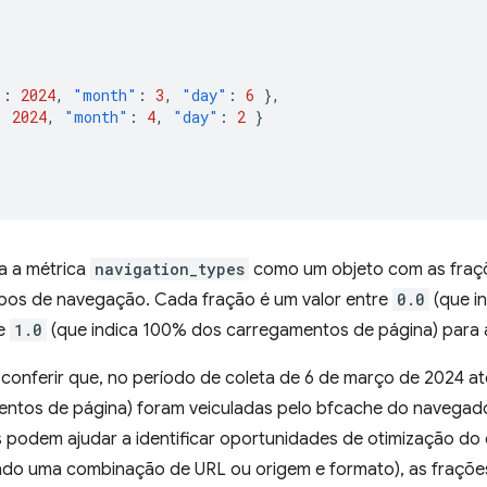
"
:
2024
,
"month"
:
3
,
"day"
:
6
},
:
2024
,
"month"
:
4
,
"day"
:
2
}
a a métrica
navigation_types
como um objeto com as fraç
ipos de navegação. Cada fração é um valor entre
0.0
(que i
 e
1.0
(que indica 100% dos carregamentos de página) para 
conferir que, no período de coleta de 6 de março de 2024 até
ntos de página) foram veiculadas pelo bfcache do navegad
 podem ajudar a identificar oportunidades de otimização do
indo uma combinação de URL ou origem e formato), as fraçõ