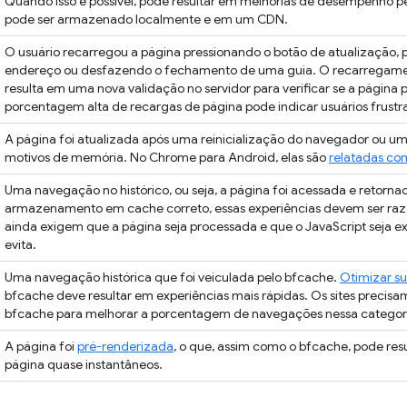
Quando isso é possível, pode resultar em melhorias de desempenho pe
pode ser armazenado localmente e em um CDN.
O usuário recarregou a página pressionando o botão de atualização, 
endereço ou desfazendo o fechamento de uma guia. O recarregame
resulta em uma nova validação no servidor para verificar se a página
porcentagem alta de recargas de página pode indicar usuários frustr
A página foi atualizada após uma reinicialização do navegador ou um
motivos de memória. No Chrome para Android, elas são
relatadas c
Uma navegação no histórico, ou seja, a página foi acessada e retor
armazenamento em cache correto, essas experiências devem ser raz
ainda exigem que a página seja processada e que o JavaScript seja e
evita.
Uma navegação histórica que foi veiculada pelo bfcache.
Otimizar su
bfcache deve resultar em experiências mais rápidas. Os sites precis
bfcache para melhorar a porcentagem de navegações nessa categor
A página foi
pré-renderizada
, o que, assim como o bfcache, pode re
página quase instantâneos.