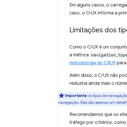
Em alguns casos, o carreg
caso, o CrUX informa a prim
Limitações dos ti
Como o CrUX é um conjunto d
a métrica
navigation_typ
metodologia do CRUX
para 
Além disso, o CrUX não pod
reduziria ainda mais o núme
Importante
:os tipos de navegaç
navegação. Eles são apenas um deta
Recomendamos que os sites 
tráfego por critérios, com