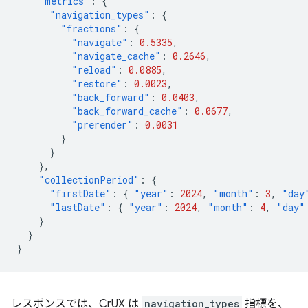
"metrics"
:
{
"navigation_types"
:
{
"fractions"
:
{
"navigate"
:
0.5335
,
"navigate_cache"
:
0.2646
,
"reload"
:
0.0885
,
"restore"
:
0.0023
,
"back_forward"
:
0.0403
,
"back_forward_cache"
:
0.0677
,
"prerender"
:
0.0031
}
}
},
"collectionPeriod"
:
{
"firstDate"
:
{
"year"
:
2024
,
"month"
:
3
,
"day
"lastDate"
:
{
"year"
:
2024
,
"month"
:
4
,
"day"
}
}
}
レスポンスでは、CrUX は
navigation_types
指標を、