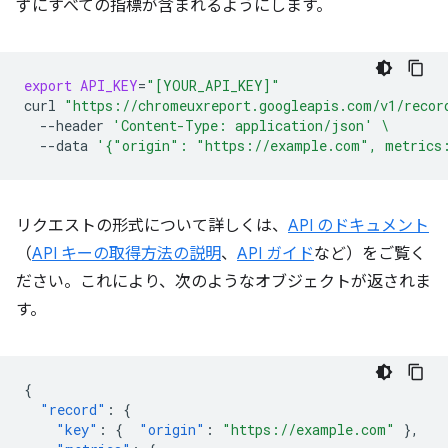
ずにすべての指標が含まれるようにします。
export
API_KEY
=
"[YOUR_API_KEY]"
curl
"https://chromeuxreport.googleapis.com/v1/recor
--header
'Content-Type: application/json'
\
--data
'{"origin": "https://example.com", metrics
リクエストの形式について詳しくは、
API のドキュメント
（
API キーの取得方法の説明
、
API ガイド
など）をご覧く
ださい。これにより、次のようなオブジェクトが返されま
す。
{
"record"
:
{
"key"
:
{
"origin"
:
"https://example.com"
},