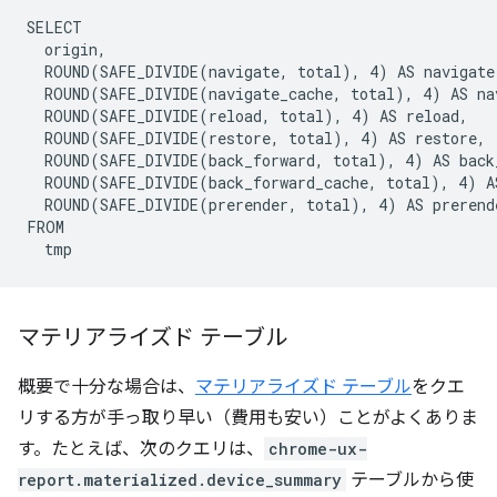
SELECT

  origin,

  ROUND(SAFE_DIVIDE(navigate, total), 4) AS navigate,
  ROUND(SAFE_DIVIDE(navigate_cache, total), 4) AS nav
  ROUND(SAFE_DIVIDE(reload, total), 4) AS reload,

  ROUND(SAFE_DIVIDE(restore, total), 4) AS restore,

  ROUND(SAFE_DIVIDE(back_forward, total), 4) AS back_
  ROUND(SAFE_DIVIDE(back_forward_cache, total), 4) AS
  ROUND(SAFE_DIVIDE(prerender, total), 4) AS prerende
FROM

マテリアライズド テーブル
概要で十分な場合は、
マテリアライズド テーブル
をクエ
リする方が手っ取り早い（費用も安い）ことがよくありま
す。たとえば、次のクエリは、
chrome-ux-
report.materialized.device_summary
テーブルから使