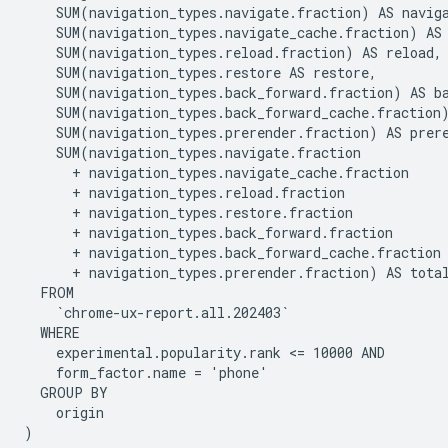
    SUM(navigation_types.navigate.fraction) AS naviga
    SUM(navigation_types.navigate_cache.fraction) AS 
    SUM(navigation_types.reload.fraction) AS reload,

    SUM(navigation_types.restore AS restore,

    SUM(navigation_types.back_forward.fraction) AS ba
    SUM(navigation_types.back_forward_cache.fraction)
    SUM(navigation_types.prerender.fraction) AS prere
    SUM(navigation_types.navigate.fraction

      + navigation_types.navigate_cache.fraction

      + navigation_types.reload.fraction

      + navigation_types.restore.fraction

      + navigation_types.back_forward.fraction

      + navigation_types.back_forward_cache.fraction

      + navigation_types.prerender.fraction) AS total
  FROM

    `chrome-ux-report.all.202403`

  WHERE

    experimental.popularity.rank <= 10000 AND

    form_factor.name = 'phone'

  GROUP BY

    origin

)
