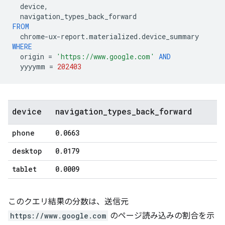
device
,
navigation_types_back_forward
FROM
chrome
-
ux
-
report
.
materialized
.
device_summary
WHERE
origin
=
'https://www.google.com'
AND
yyyymm
=
202403
device
navigation
_
types
_
back
_
forward
phone
0
.
0663
desktop
0
.
0179
tablet
0
.
0009
このクエリ結果の分数は、送信元
https://www.google.com
のページ読み込みの割合を示