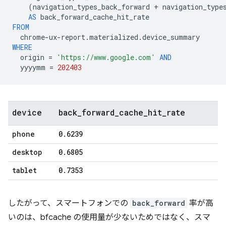
(
navigation_types_back_forward
+
navigation_type
AS
back_forward_cache_hit_rate
FROM
chrome
-
ux
-
report
.
materialized
.
device_summary
WHERE
origin
=
'https://www.google.com'
AND
yyyymm
=
202403
device
back
_
forward
_
cache
_
hit
_
rate
phone
0
.
6239
desktop
0
.
6805
tablet
0
.
7353
したがって、スマートフォンでの
back_forward
率が高
いのは、bfcache の使用量が少ないためではなく、スマ