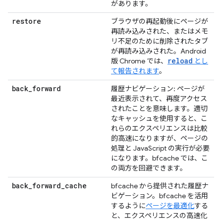
があります。
restore
ブラウザの再起動後にページが
再読み込みされた、またはメモ
リ不足のために削除されたタブ
が再読み込みされた。Android
reload
版 Chrome では、
とし
て報告されます
。
back
_
forward
履歴ナビゲーション: ページが
最近表示されて、再度アクセス
されたことを意味します。適切
なキャッシュを使用すると、こ
れらのエクスペリエンスは比較
的高速になりますが、ページの
処理と JavaScript の実行が必要
になります。bfcache では、こ
の両方を回避できます。
back
_
forward
_
cache
bfcache から提供された履歴ナ
ビゲーション。bfcache を活用
するように
ページを最適化
する
と、エクスペリエンスの高速化