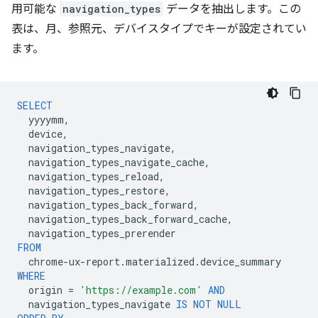
用可能な
navigation_types
データを抽出します。この
表は、月、参照元、デバイスタイプでキーが設定されてい
ます。
SELECT
yyyymm
,
device
,
navigation_types_navigate
,
navigation_types_navigate_cache
,
navigation_types_reload
,
navigation_types_restore
,
navigation_types_back_forward
,
navigation_types_back_forward_cache
,
navigation_types_prerender
FROM
chrome
-
ux
-
report
.
materialized
.
device_summary
WHERE
origin
=
'https://example.com'
AND
navigation_types_navigate
IS
NOT
NULL