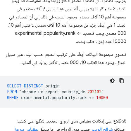
بترتيب 1,000، أي 1,000 مصدر الأكثر رواجًا وفقًا لمقياسنا. قد يبدو
الصف 2 مفاجئًا، ما يشير إلى أنّه ليس هناك سوى 9 آلاف مصدر في
مجموعة أهم 10 آلاف مصدر، ويعود السبب في ذلك إلى أنّ المصادر في
الصف 1 هي أيضًا جزء من مجموعة أهم 10 آلاف مصدر. لاختيار أهم 10,
000 مصدر، يجب تحديد experimental.popularity.rank <=
10000 عند إجراء طلب بحث.
تحتوي مجموعة البيانات أيضًا على ترتيب الحجم حسب البلد. على سبيل
المثال، يسرد هذا الطلب 10, 000 مصدر الأكثر رواجًا في ألمانيا.
SELECT
DISTINCT
origin
FROM
`
chrome
-
ux
-
report
.
country_de
.
202102
`
WHERE
experimental
.
popularity
.
rank
<
=
10000
للاطّلاع على إمكانات مقياس مدى الرواج الجديد، لنطّلِع على كيفية
اختلاف
شرائح الويب
حسب مدى الرواج في ما يتعلّق
بمقياس سرعة