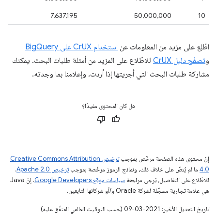
7,637,195
50,000,000
10
اطّلِع على مزيد من المعلومات عن
استخدام CrUX على BigQuery
و
تصفّح دليل CrUX
للاطّلاع على المزيد من أمثلة طلبات البحث. يمكنك
مشاركة طلبات البحث التي أجريتها إذا أردت، وإعلامنا بما وجدته.
هل كان المحتوى مفيدًا؟
إنّ محتوى هذه الصفحة مرخّص بموجب
ترخيص Creative Commons Attribution
4.0‏
ما لم يُنصّ على خلاف ذلك، ونماذج الرموز مرخّصة بموجب
ترخيص Apache 2.0‏
.
للاطّلاع على التفاصيل، يُرجى مراجعة
سياسات موقع Google Developers‏
. إنّ Java
هي علامة تجارية مسجَّلة لشركة Oracle و/أو شركائها التابعين.
تاريخ التعديل الأخير: 2021-03-09 (حسب التوقيت العالمي المتفَّق عليه)