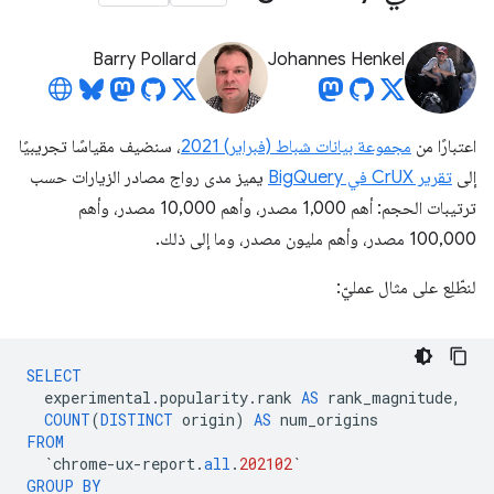
Barry Pollard
Johannes Henkel
اعتبارًا من
مجموعة بيانات شباط (فبراير) 2021
، سنضيف مقياسًا تجريبيًا
إلى
تقرير CrUX في BigQuery
يميز مدى رواج مصادر الزيارات حسب
ترتيبات الحجم: أهم 1,000 مصدر، وأهم 10,000 مصدر، وأهم
100,000 مصدر، وأهم مليون مصدر، وما إلى ذلك.
لنطّلِع على مثال عمليّ:
SELECT
experimental
.
popularity
.
rank
AS
rank_magnitude
,
COUNT
(
DISTINCT
origin
)
AS
num_origins
FROM
`
chrome
-
ux
-
report
.
all
.
202102
`
GROUP
BY