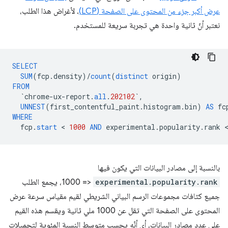
عرض أكبر جزء من المحتوى على الصفحة (LCP)
. لأغراض هذا الطلب،
نعتبر أنّ ثانية واحدة هي تجربة سريعة للمستخدم.
SELECT
SUM
(
fcp
.
density
)
/
count
(
distinct
origin
)
FROM
`
chrome
-
ux
-
report
.
all
.
202102
`
,
UNNEST
(
first_contentful_paint
.
histogram
.
bin
)
AS
fc
WHERE
fcp
.
start
 < 
1000
AND
experimental
.
popularity
.
rank
بالنسبة إلى مصادر البيانات التي يكون فيها
experimental.popularity.rank
<= 1000، يجمع الطلب
جميع كثافات مجموعات الرسم البياني الشريطي لقيم مقياس سرعة عرض
المحتوى على الصفحة التي تقل عن 1000 ملي ثانية ويقسم هذه القيم
على عدد مصادر البيانات، أي أنّه يحسب متوسط النسبة المئوية لتحميلات