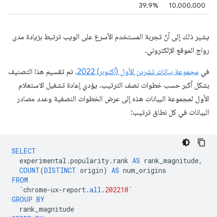
39.9%
10,000,000
يشير ذلك إلى أنّ تجربة المستخدم الأسرع على الويب ترتبط بزيادة مدى
رواج الموقع الإلكتروني.
في
مجموعة بيانات تشرين الأول (أكتوبر) 2022
، تم تقسيم هذا التصنيف
بشكل أكبر حسب خطوات نصف الترتيب. يؤدي إعادة تشغيل الاستعلام
الأول لمجموعة البيانات هذه إلى عرض الخطوات النصفية وعدد مصادر
البيانات في كل نطاق ترتيب:
SELECT
experimental
.
popularity
.
rank
AS
rank_magnitude
,
COUNT
(
DISTINCT
origin
)
AS
num_origins
FROM
`
chrome
-
ux
-
report
.
all
.
202210
`
GROUP
BY
rank_magnitude