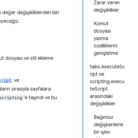
Zarar veren
değişiklikler
 değer değişikliklerden biri
leyeceğiz.
Komut
dosyası
yazma
özelliklerini
genişletme
ut dosyası ve stil ekleme
tabs.executeSc
ript ve
cript
ve
scripting.execu
arın sırasıyla sayfalara
teScript
arasındaki
scripting
'e taşındı ve bu
değişiklikler
Bağımsız
değişkenlerle
bir işlev