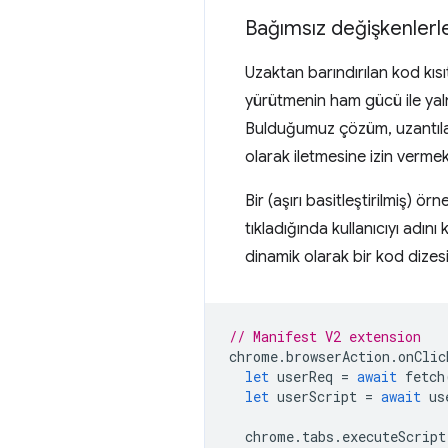
Bağımsız değişkenlerle
Uzaktan barındırılan kod kıs
yürütmenin ham gücü ile yaln
Bulduğumuz çözüm, uzantılar
olarak iletmesine izin vermek
Bir (aşırı basitleştirilmiş) 
tıkladığında kullanıcıyı adın
dinamik olarak bir kod dizes
// Manifest V2 extension
chrome
.
browserAction
.
onClic
let
userReq
=
await
fetch
let
userScript
=
await
us
chrome
.
tabs
.
executeScript