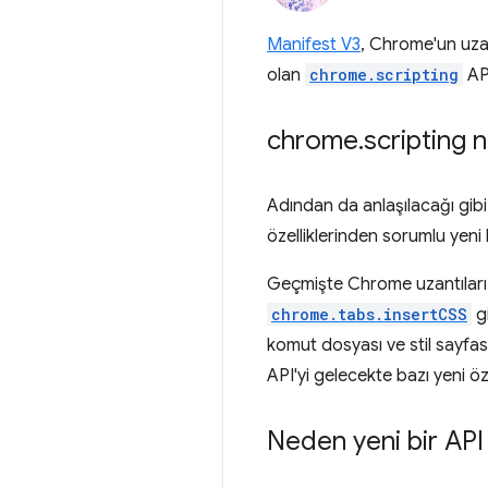
Manifest V3
, Chrome'un uzant
olan
chrome.scripting
API
chrome
.
scripting 
Adından da anlaşılacağı gib
özelliklerinden sorumlu yeni b
Geçmişte Chrome uzantıları o
chrome.tabs.insertCSS
gi
komut dosyası ve stil sayfas
API'yi gelecekte bazı yeni öz
Neden yeni bir API 