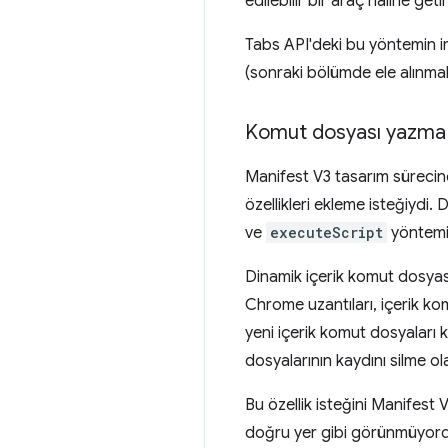
edilebilir bir araç hâline geti
Tabs API'deki bu yöntemin imz
(sonraki bölümde ele alınmak
Komut dosyası yazma ö
Manifest V3 tasarım sürecin
özellikleri ekleme isteğiydi.
ve
executeScript
yöntemin
Dinamik içerik komut dosyas
Chrome uzantıları, içerik ko
yeni içerik komut dosyaları
dosyalarının kaydını silme o
Bu özellik isteğini Manifest 
doğru yer gibi görünmüyor