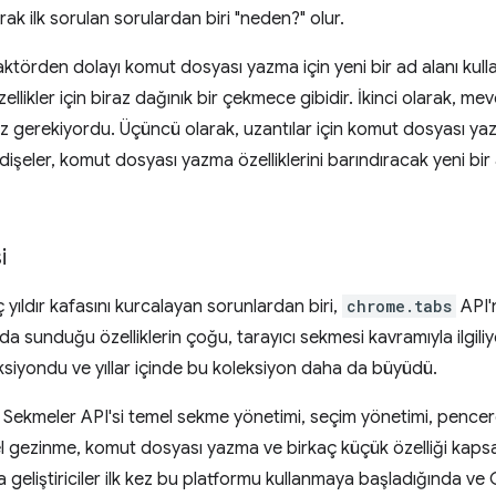
olarak ilk sorulan sorulardan biri "neden?" olur.
faktörden dolayı komut dosyası yazma için yeni bir ad alanı kul
zellikler için biraz dağınık bir çekmece gibidir. İkinci olarak, me
z gerekiyordu. Üçüncü olarak, uzantılar için komut dosyası yaz
dişeler, komut dosyası yazma özelliklerini barındıracak yeni bir a
i
ç yıldır kafasını kurcalayan sorunlardan biri,
chrome.tabs
API'n
a sunduğu özelliklerin çoğu, tarayıcı sekmesi kavramıyla ilgiliy
eksiyondu ve yıllar içinde bu koleksiyon daha da büyüdü.
 Sekmeler API'si temel sekme yönetimi, seçim yönetimi, pence
l gezinme, komut dosyası yazma ve birkaç küçük özelliği kapsay
a geliştiriciler ilk kez bu platformu kullanmaya başladığında ve