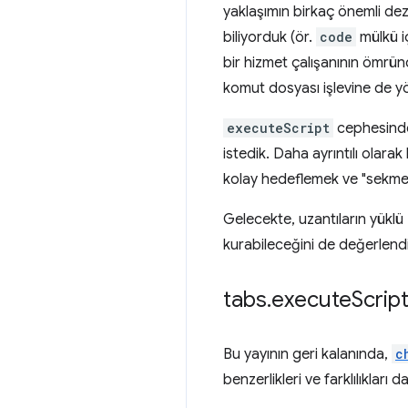
yaklaşımın birkaç önemli dez
biliyorduk (ör.
code
mülkü iç
bir hizmet çalışanının ömrün
komut dosyası işlevine de yön
executeScript
cephesinde,
istedik. Daha ayrıntılı olara
kolay hedeflemek ve "sekme"
Gelecekte, uzantıların yüklü
kurabileceğini de değerlend
tabs
.
execute
Script
Bu yayının geri kalanında,
c
benzerlikleri ve farklılıkları