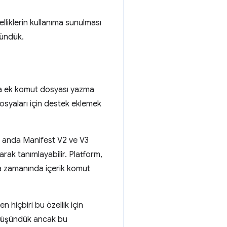
lliklerin kullanıma sunulması
şündük.
na ek komut dosyası yazma
dosyaları için destek eklemek
u anda Manifest V2 ve V3
arak tanımlayabilir. Platform,
ma zamanında içerik komut
n hiçbiri bu özellik için
 düşündük ancak bu