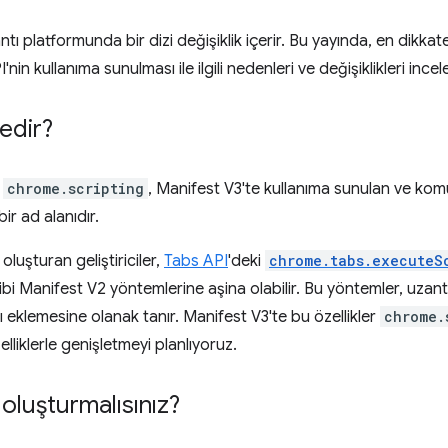
ı platformunda bir dizi değişiklik içerir. Bu yayında, en dikkate
'nin kullanıma sunulması ile ilgili nedenleri ve değişiklikleri ince
nedir?
i
chrome.scripting
, Manifest V3'te kullanıma sunulan ve kom
ir ad alanıdır.
luşturan geliştiriciler,
Tabs API
'deki
chrome.tabs.executeS
bi Manifest V2 yöntemlerine aşina olabilir. Bu yöntemler, uzantıl
ı eklemesine olanak tanır. Manifest V3'te bu özellikler
chrome.
elliklerle genişletmeyi planlıyoruz.
oluşturmalısınız?