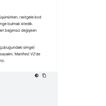
 düşünürken, rastgele kod
enge bulmak istedik.
ğeri bağımsız değişken
raç çubuğundaki simge)
arsayalım. Manifest V2'de
iz.