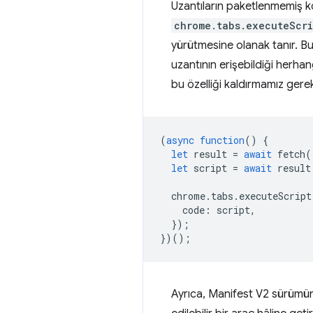
Uzantıların paketlenmemiş ko
chrome.tabs.executeScri
yürütmesine olanak tanır. Bu
uzantının erişebildiği herhan
bu özelliği kaldırmamız gerek
(
async
function
()
{
let
result
=
await
fetch
(
let
script
=
await
result
chrome
.
tabs
.
executeScript
code
:
script
,
});
})();
Ayrıca, Manifest V2 sürümünü