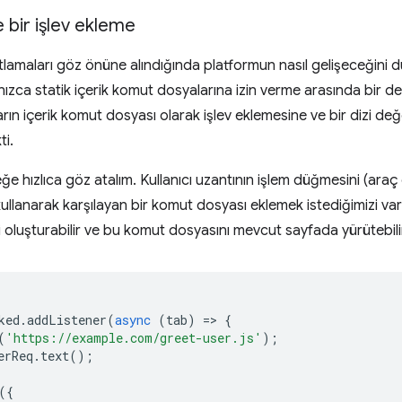
 bir işlev ekleme
ıtlamaları göz önüne alındığında platformun nasıl gelişeceğini
ızca statik içerik komut dosyalarına izin verme arasında bir d
ın içerik komut dosyası olarak işlev eklemesine ve bir dizi de
ti.
örneğe hızlıca göz atalım. Kullanıcı uzantının işlem düğmesini (a
ı kullanarak karşılayan bir komut dosyası eklemek istediğimizi v
i oluşturabilir ve bu komut dosyasını mevcut sayfada yürütebilir
ked
.
addListener
(
async
(
tab
)
=
>
{
(
'https://example.com/greet-user.js'
);
erReq
.
text
();
({