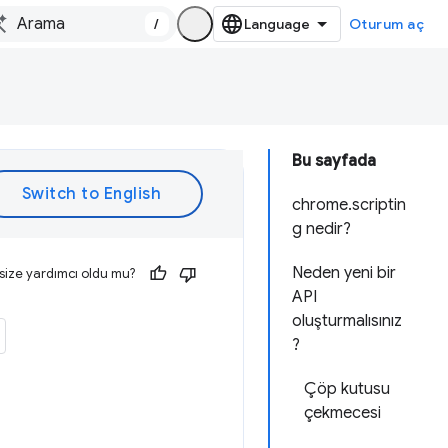
/
Oturum aç
Bu sayfada
chrome.scriptin
g nedir?
Neden yeni bir
size yardımcı oldu mu?
API
oluşturmalısınız
?
Çöp kutusu
çekmecesi