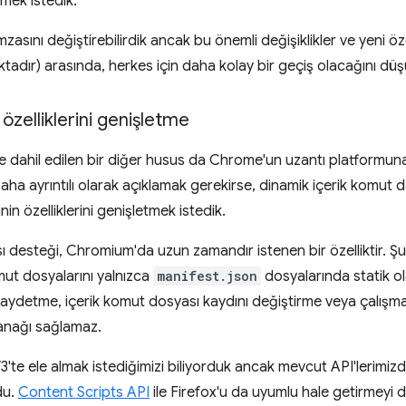
rmek istedik.
asını değiştirebilirdik ancak bu önemli değişiklikler ve yeni öze
tadır) arasında, herkes için daha kolay bir geçiş olacağını dü
zelliklerini genişletme
e dahil edilen bir diğer husus da Chrome'un uzantı platformu
 Daha ayrıntılı olarak açıklamak gerekirse, dinamik içerik komut 
in özelliklerini genişletmek istedik.
ı desteği, Chromium'da uzun zamandır istenen bir özelliktir. Ş
mut dosyalarını yalnızca
manifest.json
dosyalarında statik ol
 kaydetme, içerik komut dosyası kaydını değiştirme veya çalış
lanağı sağlamaz.
V3'te ele almak istediğimizi biliyorduk ancak mevcut API'lerimizde
du.
Content Scripts API
ile Firefox'u da uyumlu hale getirmeyi