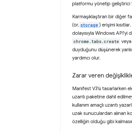
platformu yönetip geliştirici
Karmaşıklaştıran bir diğer f
(ör.
storage
) erişimi kısıtl
dolayısıyla Windows API'yi de e
chrome.tabs.create
veya
duyduğunu düşünerek yanlışlık
yardımcı olur.
Zarar veren değişiklikl
Manifest V3'ü tasarlarken ele
uzantı paketine dahil edilme
kullanım amaçlı uzantı yazarl
uzak sunuculardan alınan kom
özelliğin olduğu gibi kalmas