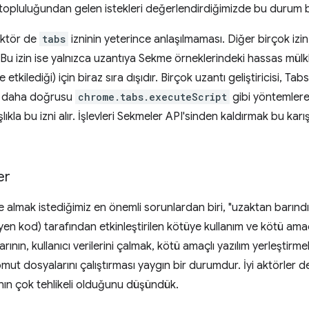
 topluluğundan gelen istekleri değerlendirdiğimizde bu durum bir
aktör de
tabs
izninin yeterince anlaşılmaması. Diğer birçok izin b
ar. Bu izin ise yalnızca uzantıya Sekme örneklerindeki hassas mülkl
tkilediği) için biraz sıra dışıdır. Birçok uzantı geliştiricisi, Tab
 daha doğrusu
chrome.tabs.executeScript
gibi yöntemlere 
la bu izni alır. İşlevleri Sekmeler API'sinden kaldırmak bu karış
er
 almak istediğimiz en önemli sorunlardan biri, "uzaktan barındır
yen kod) tarafından etkinleştirilen kötüye kullanım ve kötü amaç
arının, kullanıcı verilerini çalmak, kötü amaçlı yazılım yerleştirm
ut dosyalarını çalıştırması yaygın bir durumdur. İyi aktörler de
ının çok tehlikeli olduğunu düşündük.