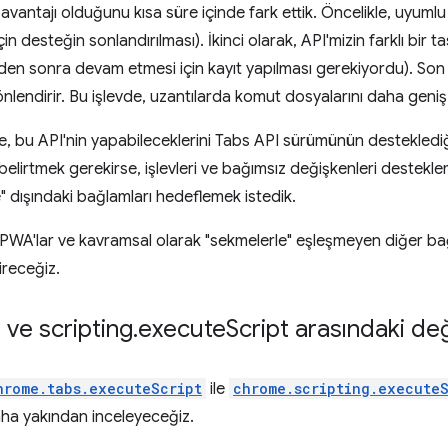
avantajı olduğunu kısa süre içinde fark ettik. Öncelikle, uyuml
in desteğin sonlandırılması). İkinci olarak, API'mizin farklı bir ta
den sonra devam etmesi için kayıt yapılması gerekiyordu). Son ol
lendirir. Bu işlevde, uzantılarda komut dosyalarını daha geniş b
 bu API'nin yapabileceklerini Tabs API sürümünün desteklediğ
k belirtmek gerekirse, işlevleri ve bağımsız değişkenleri destekle
 dışındaki bağlamları hedeflemek istedik.
 PWA'lar ve kavramsal olarak "sekmelerle" eşleşmeyen diğer bağ
ireceğiz.
 ve scripting
.
execute
Script arasındaki deği
hrome.tabs.executeScript
ile
chrome.scripting.executeS
 daha yakından inceleyeceğiz.