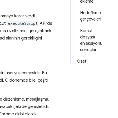
ekleme
Hedefleme
lanmaya karar verdi.
çerçeveleri
vcut
executeScript
API'de
ma özelliklerini genişletmek
Komut
dosyası
d alanının gerekliliğini
enjeksiyonu
sonuçları
Özet
in aşırı yüklenmesidir. Bu
di. O dönemde bile, çeşitli
re düzenleme, mesajlaşma,
acak şekilde genişletildi.
 Chrome ekibi olarak