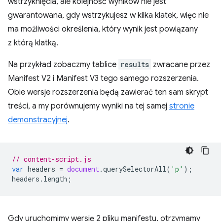
wstrzyknięcia, ale kolejność wyników nie jest
gwarantowana, gdy wstrzykujesz w kilka klatek, więc nie
ma możliwości określenia, który wynik jest powiązany
z którą klatką.
Na przykład zobaczmy tablice
results
zwracane przez
Manifest V2 i Manifest V3 tego samego rozszerzenia.
Obie wersje rozszerzenia będą zawierać ten sam skrypt
treści, a my porównujemy wyniki na tej samej
stronie
demonstracyjnej
.
// content-script.js
var
headers
=
document
.
querySelectorAll
(
'p'
);
headers
.
length
;
Gdy uruchomimy wersję 2 pliku manifestu, otrzymamy