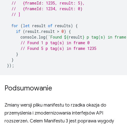
//   {frameId: 1235, result: 5},
//   {frameId: 1234, result: 0}
// ]
for
(
let
result
of
results
)
{
if
(
result
.
result
 > 
0
)
{
console
.
log
(
`Found 
${
result
}
 p tag(s) in frame
// Found 1 p tag(s) in frame 0
// Found 5 p tag(s) in frame 1235
}
}
});
Podsumowanie
Zmiany wersji pliku manifestu to rzadka okazja do
przemyślenia i zmodernizowania interfejsów API
rozszerzeń. Celem Manifestu 3 jest poprawa wygody