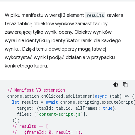
W pliku manifestu w wersji 3 element
results
zawiera
teraz tablicę obiektów wyników zamiast tablicy
zawierającej tylko wyniki oceny. Obiekty wyników
wyraźnie identyfikują identyfikator ramki dla każdego
wyniku. Dzięki temu deweloperzy mogą łatwiej
wykorzystać wynik i podjąć działania w przypadku
konkretnego kadru.
// Manifest V3 extension
chrome
.
action
.
onClicked
.
addListener
(
async
(
tab
)
=
>
{
let
results
=
await
chrome
.
scripting
.
executeScript
target
:
{
tabId
:
tab
.
id
,
allFrames
:
true
},
files
:
[
'content-script.js'
],
});
// results == [
//   {frameId: 0, result: 1},