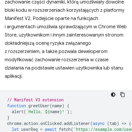
zachowanie części dynamiki, którą umożliwiały dowolne
bloki kodu w rozszerzeniach korzystających z platformy
Manifest V2. Podejście oparte na funkcjach
i argumentach umożliwia sprawdzającym w Chrome Web
Store, użytkownikom i innym zainteresowanym stronom
dokładniejszą ocenę ryzyka związanego
z rozszerzeniem, a także pozwala deweloperom
modyfikować zachowanie rozszerzenia w czasie
działania na podstawie ustawień użytkownika lub stanu
aplikacji.
// Manifest V3 extension
function
greetUser
(
name
)
{
alert
(
`Hello, 
${
name
}
!`
);
}
chrome
.
action
.
onClicked
.
addListener
(
async
(
tab
)
=
>
{
let
userReq
=
await
fetch
(
'https://example.com/use