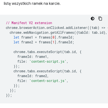
listę wszystkich ramek na karcie.
// Manifest V2 extension
chrome
.
browserAction
.
onClicked
.
addListener
((
tab
)
=
>
chrome
.
webNavigation
.
getAllFrames
({
tabId
:
tab
.
id
},
let
frame1
=
frames
[
0
].
frameId
;
let
frame2
=
frames
[
1
].
frameId
;
chrome
.
tabs
.
executeScript
(
tab
.
id
,
{
frameId
:
frame1
,
file
:
'content-script.js'
,
});
chrome
.
tabs
.
executeScript
(
tab
.
id
,
{
frameId
:
frame2
,
file
:
'content-script.js'
,
});
});
});