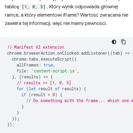
tablicę
[1, 0, 5]
. Który wynik odpowiada głównej
ramce, a który elementowi iframe? Wartość zwracana nie
zawiera tej informacji, więc nie mamy pewności.
// Manifest V2 extension
chrome
.
browserAction
.
onClicked
.
addListener
((
tab
)
=
>
chrome
.
tabs
.
executeScript
({
allFrames
:
true
,
file
:
'content-script.js'
,
},
(
results
)
=
>
{
// results == [1, 0, 5]
for
(
let
result
of
results
)
{
if
(
result
 > 
0
)
{
// Do something with the frame... which one 
}
}
});
});