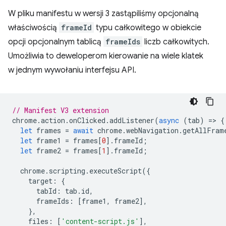
W pliku manifestu w wersji 3 zastąpiliśmy opcjonalną
właściwością
frameId
typu całkowitego w obiekcie
opcji opcjonalnym tablicą
frameIds
liczb całkowitych.
Umożliwia to deweloperom kierowanie na wiele klatek
w jednym wywołaniu interfejsu API.
// Manifest V3 extension
chrome
.
action
.
onClicked
.
addListener
(
async
(
tab
)
=
>
{
let
frames
=
await
chrome
.
webNavigation
.
getAllFram
let
frame1
=
frames
[
0
].
frameId
;
let
frame2
=
frames
[
1
].
frameId
;
chrome
.
scripting
.
executeScript
({
target
:
{
tabId
:
tab
.
id
,
frameIds
:
[
frame1
,
frame2
],
},
files
:
[
'content-script.js'
],