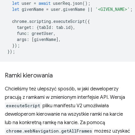
let
user
=
await
userReq
.
json
();
let
givenName
=
user
.
givenName
||
'<GIVEN_NAME>'
;
chrome
.
scripting
.
executeScript
({
target
:
{
tabId
:
tab
.
id
},
func
:
greetUser
,
args
:
[
givenName
],
});
});
Ramki kierowania
Chcieliśmy też ulepszyć sposób, w jaki deweloperzy
pracują z ramkami w zmienionym interfejsie API. Wersja
executeScript
pliku manifestu V2 umożliwiała
deweloperom kierowanie na wszystkie ramki na karcie
lub na konkretną ramkę na karcie. Za pomocą
chrome.webNavigation.getAllFrames
możesz uzyskać