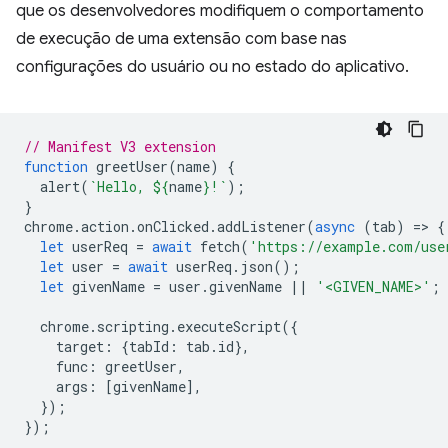
que os desenvolvedores modifiquem o comportamento
de execução de uma extensão com base nas
configurações do usuário ou no estado do aplicativo.
// Manifest V3 extension
function
greetUser
(
name
)
{
alert
(
`Hello, 
${
name
}
!`
);
}
chrome
.
action
.
onClicked
.
addListener
(
async
(
tab
)
=
>
{
let
userReq
=
await
fetch
(
'https://example.com/use
let
user
=
await
userReq
.
json
();
let
givenName
=
user
.
givenName
||
'<GIVEN_NAME>'
;
chrome
.
scripting
.
executeScript
({
target
:
{
tabId
:
tab
.
id
},
func
:
greetUser
,
args
:
[
givenName
],
});
});