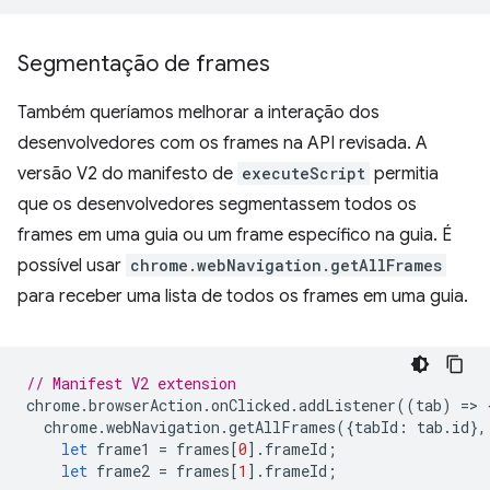
Segmentação de frames
Também queríamos melhorar a interação dos
desenvolvedores com os frames na API revisada. A
versão V2 do manifesto de
executeScript
permitia
que os desenvolvedores segmentassem todos os
frames em uma guia ou um frame específico na guia. É
possível usar
chrome.webNavigation.getAllFrames
para receber uma lista de todos os frames em uma guia.
// Manifest V2 extension
chrome
.
browserAction
.
onClicked
.
addListener
((
tab
)
=
>
chrome
.
webNavigation
.
getAllFrames
({
tabId
:
tab
.
id
},
let
frame1
=
frames
[
0
].
frameId
;
let
frame2
=
frames
[
1
].
frameId
;