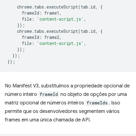
chrome
.
tabs
.
executeScript
(
tab
.
id
,
{
frameId
:
frame1
,
file
:
'content-script.js'
,
});
chrome
.
tabs
.
executeScript
(
tab
.
id
,
{
frameId
:
frame2
,
file
:
'content-script.js'
,
});
});
});
No Manifest V3, substituímos a propriedade opcional de
número inteiro
frameId
no objeto de opções por uma
matriz opcional de números inteiros
frameIds
. Isso
permite que os desenvolvedores segmentem vários
frames em uma única chamada de API.