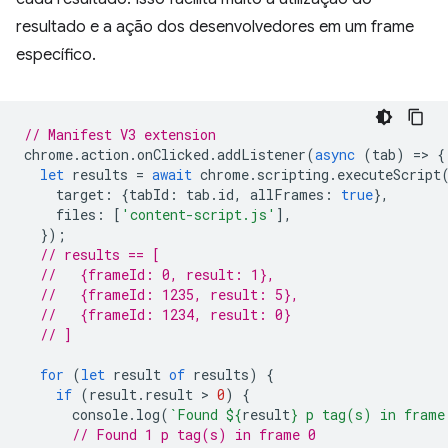
resultado e a ação dos desenvolvedores em um frame
específico.
// Manifest V3 extension
chrome
.
action
.
onClicked
.
addListener
(
async
(
tab
)
=
>
{
let
results
=
await
chrome
.
scripting
.
executeScript
target
:
{
tabId
:
tab
.
id
,
allFrames
:
true
},
files
:
[
'content-script.js'
],
});
// results == [
//   {frameId: 0, result: 1},
//   {frameId: 1235, result: 5},
//   {frameId: 1234, result: 0}
// ]
for
(
let
result
of
results
)
{
if
(
result
.
result
 > 
0
)
{
console
.
log
(
`Found 
${
result
}
 p tag(s) in frame
// Found 1 p tag(s) in frame 0