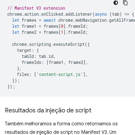
// Manifest V3 extension
chrome
.
action
.
onClicked
.
addListener
(
async
(
tab
)
=
>
{
let
frames
=
await
chrome
.
webNavigation
.
getAllFram
let
frame1
=
frames
[
0
].
frameId
;
let
frame2
=
frames
[
1
].
frameId
;
chrome
.
scripting
.
executeScript
({
target
:
{
tabId
:
tab
.
id
,
frameIds
:
[
frame1
,
frame2
],
},
files
:
[
'content-script.js'
],
});
});
Resultados da injeção de script
Também melhoramos a forma como retornamos os
resultados de injeção de script no Manifest V3. Um