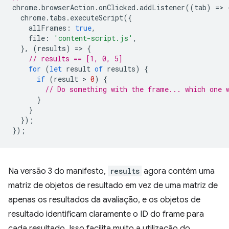
chrome
.
browserAction
.
onClicked
.
addListener
((
tab
)
=
>
chrome
.
tabs
.
executeScript
({
allFrames
:
true
,
file
:
'content-script.js'
,
},
(
results
)
=
>
{
// results == [1, 0, 5]
for
(
let
result
of
results
)
{
if
(
result
 > 
0
)
{
// Do something with the frame... which one 
}
}
});
});
Na versão 3 do manifesto,
results
agora contém uma
matriz de objetos de resultado em vez de uma matriz de
apenas os resultados da avaliação, e os objetos de
resultado identificam claramente o ID do frame para
cada resultado. Isso facilita muito a utilização do