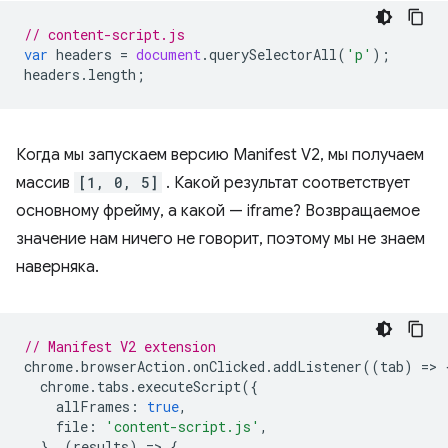
// content-script.js
var
headers
=
document
.
querySelectorAll
(
'p'
);
headers
.
length
;
Когда мы запускаем версию Manifest V2, мы получаем
массив
[1, 0, 5]
. Какой результат соответствует
основному фрейму, а какой — iframe? Возвращаемое
значение нам ничего не говорит, поэтому мы не знаем
наверняка.
// Manifest V2 extension
chrome
.
browserAction
.
onClicked
.
addListener
((
tab
)
=
>
chrome
.
tabs
.
executeScript
({
allFrames
:
true
,
file
:
'content-script.js'
,
},
(
results
)
=
>
{