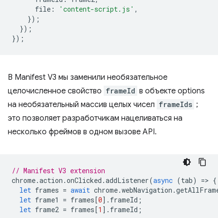
file
:
'content-script.js'
,
});
});
});
В Manifest V3 мы заменили необязательное
целочисленное свойство
frameId
в объекте options
на необязательный массив целых чисел
frameIds
;
это позволяет разработчикам нацеливаться на
несколько фреймов в одном вызове API.
// Manifest V3 extension
chrome
.
action
.
onClicked
.
addListener
(
async
(
tab
)
=
>
{
let
frames
=
await
chrome
.
webNavigation
.
getAllFram
let
frame1
=
frames
[
0
].
frameId
;
let
frame2
=
frames
[
1
].
frameId
;