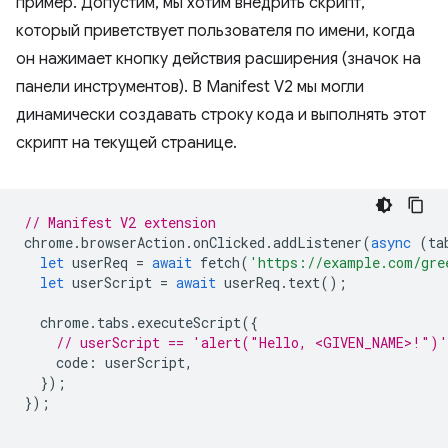
пример. Допустим, мы хотим внедрить скрипт,
который приветствует пользователя по имени, когда
он нажимает кнопку действия расширения (значок на
панели инструментов). В Manifest V2 мы могли
динамически создавать строку кода и выполнять этот
скрипт на текущей странице.
// Manifest V2 extension
chrome
.
browserAction
.
onClicked
.
addListener
(
async
(
ta
let
userReq
=
await
fetch
(
'https://example.com/gre
let
userScript
=
await
userReq
.
text
();
chrome
.
tabs
.
executeScript
({
// userScript == 'alert("Hello, <GIVEN_NAME>!")'
code
:
userScript
,
});
});