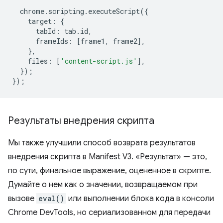
chrome
.
scripting
.
executeScript
({
target
:
{
tabId
:
tab
.
id
,
frameIds
:
[
frame1
,
frame2
],
},
files
:
[
'content-script.js'
],
});
});
Результаты внедрения скрипта
Мы также улучшили способ возврата результатов
внедрения скрипта в Manifest V3. «Результат» — это,
по сути, финальное выражение, оцененное в скрипте.
Думайте о нем как о значении, возвращаемом при
вызове
eval()
или выполнении блока кода в консоли
Chrome DevTools, но сериализованном для передачи