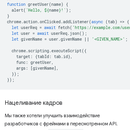
function
greetUser
(
name
)
{
alert
(
`Hello, 
${
name
}
!`
);
}
chrome
.
action
.
onClicked
.
addListener
(
async
(
tab
)
=
>
{
let
userReq
=
await
fetch
(
'https://example.com/use
let
user
=
await
userReq
.
json
();
let
givenName
=
user
.
givenName
||
'<GIVEN_NAME>'
;
chrome
.
scripting
.
executeScript
({
target
:
{
tabId
:
tab
.
id
},
func
:
greetUser
,
args
:
[
givenName
],
});
});
Нацеливание кадров
Мы также хотели улучшить взаимодействие
разработчиков с фреймами в пересмотренном API.