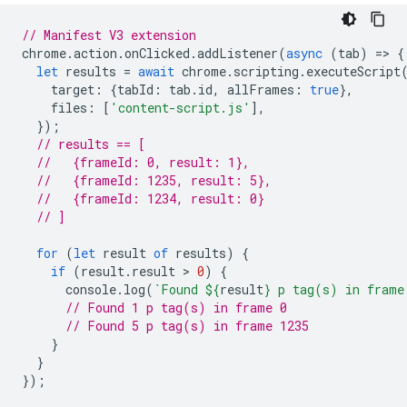
// Manifest V3 extension
chrome
.
action
.
onClicked
.
addListener
(
async
(
tab
)
=
>
{
let
results
=
await
chrome
.
scripting
.
executeScript
target
:
{
tabId
:
tab
.
id
,
allFrames
:
true
},
files
:
[
'content-script.js'
],
});
// results == [
//   {frameId: 0, result: 1},
//   {frameId: 1235, result: 5},
//   {frameId: 1234, result: 0}
// ]
for
(
let
result
of
results
)
{
if
(
result
.
result
 > 
0
)
{
console
.
log
(
`Found 
${
result
}
 p tag(s) in frame
// Found 1 p tag(s) in frame 0
// Found 5 p tag(s) in frame 1235
}
}
});