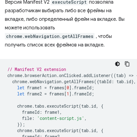
Версия Manifest V2
executeScript
позволяла
разработчикам выбирать либо все фреймы на
вкладке, либо определенный фрейм на вкладке. Вы
можете использовать
chrome.webNavigation.getAllFrames
, чтобы
получить список всех фреймов на вкладке.
// Manifest V2 extension
chrome
.
browserAction
.
onClicked
.
addListener
((
tab
)
=
>
chrome
.
webNavigation
.
getAllFrames
({
tabId
:
tab
.
id
},
let
frame1
=
frames
[
0
].
frameId
;
let
frame2
=
frames
[
1
].
frameId
;
chrome
.
tabs
.
executeScript
(
tab
.
id
,
{
frameId
:
frame1
,
file
:
'content-script.js'
,
});
chrome
.
tabs
.
executeScript
(
tab
.
id
,
{
frameId
:
frame2
,