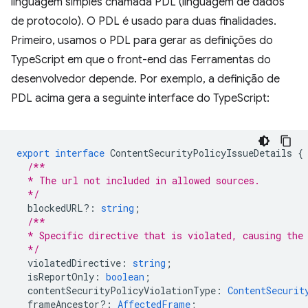
linguagem simples chamada PDL (linguagem de dados
de protocolo). O PDL é usado para duas finalidades.
Primeiro, usamos o PDL para gerar as definições do
TypeScript em que o front-end das Ferramentas do
desenvolvedor depende. Por exemplo, a definição de
PDL acima gera a seguinte interface do TypeScript:
export
interface
ContentSecurityPolicyIssueDetails
{
/**
  * The url not included in allowed sources.
  */
blockedURL?
:
string
;
/**
  * Specific directive that is violated, causing the
  */
violatedDirective
:
string
;
isReportOnly
:
boolean
;
contentSecurityPolicyViolationType
:
ContentSecurit
frameAncestor?
:
AffectedFrame
;