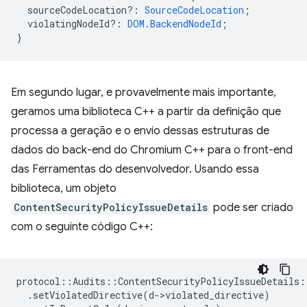
sourceCodeLocation?
:
SourceCodeLocation
;
violatingNodeId?
:
DOM.BackendNodeId
;
}
Em segundo lugar, e provavelmente mais importante,
geramos uma biblioteca C++ a partir da definição que
processa a geração e o envio dessas estruturas de
dados do back-end do Chromium C++ para o front-end
das Ferramentas do desenvolvedor. Usando essa
biblioteca, um objeto
ContentSecurityPolicyIssueDetails
pode ser criado
com o seguinte código C++:
protocol
::
Audits
::
ContentSecurityPolicyIssueDetails
:
.
setViolatedDirective
(
d
-
>
violated_directive
)