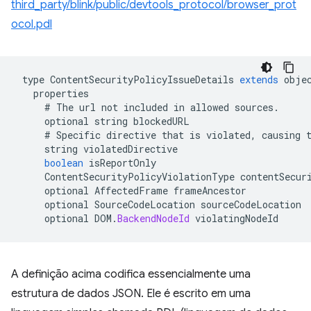
third_party/blink/public/devtools_protocol/browser_prot
ocol.pdl
type
ContentSecurityPolicyIssueDetails
extends
obje
properties
#
The
url
not
included
in
allowed
sources
.
optional
string
blockedURL
#
Specific
directive
that
is
violated
,
causing
string
violatedDirective
boolean
isReportOnly
ContentSecurityPolicyViolationType
contentSecur
optional
AffectedFrame
frameAncestor
optional
SourceCodeLocation
sourceCodeLocation
optional
DOM
.
BackendNodeId
violatingNodeId
A definição acima codifica essencialmente uma
estrutura de dados JSON. Ele é escrito em uma