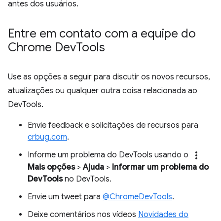
antes dos usuários.
Entre em contato com a equipe do
Chrome Dev
Tools
Use as opções a seguir para discutir os novos recursos,
atualizações ou qualquer outra coisa relacionada ao
DevTools.
Envie feedback e solicitações de recursos para
crbug.com
.
more_vert
Informe um problema do DevTools usando o
Mais opções
>
Ajuda
>
Informar um problema do
DevTools
no DevTools.
Envie um tweet para
@ChromeDevTools
.
Deixe comentários nos vídeos
Novidades do