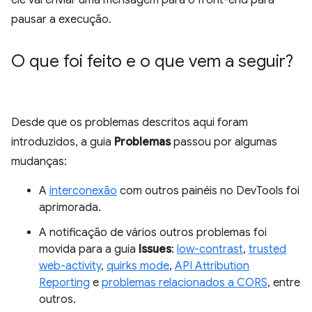
ele vai enviar uma mensagem para o front-end para
pausar a execução.
O que foi feito e o que vem a seguir?
Desde que os problemas descritos aqui foram
introduzidos, a guia
Problemas
passou por algumas
mudanças:
A
interconexão
com outros painéis no DevTools foi
aprimorada.
A notificação de vários outros problemas foi
movida para a guia
Issues
:
low-contrast
,
trusted
web-activity
,
quirks mode
,
API Attribution
Reporting
e
problemas relacionados a CORS
, entre
outros.