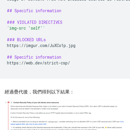
## Specific information
### VIOLATED DIRECTIVES
`img-src 'self'`
### BLOCKED URLs
https://imgur.com/JuXCo1p.jpg

## Specific information
https://web.dev/strict-csp/

經過疊代後，我們得到以下結果：