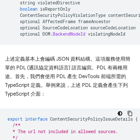
string
violatedDirective
boolean
isReportOnly
ContentSecurityPolicyViolationType
contentSecur
optional
AffectedFrame
frameAncestor
optional
SourceCodeLocation
sourceCodeLocation
optional
DOM
.
BackendNodeId
violatingNodeId
上述定義基本上會編碼 JSON 資料結構。這項服務使用簡
單的 PDL (通訊協定資料語言) 語言編寫。PDL 有兩種用
途。首先，我們會使用 PDL 產生 DevTools 前端所需的
TypeScript 定義。舉例來說，上述 PDL 定義會產生下列
TypeScript 介面：
export
interface
ContentSecurityPolicyIssueDetails
{
/**
  * The url not included in allowed sources.
  */