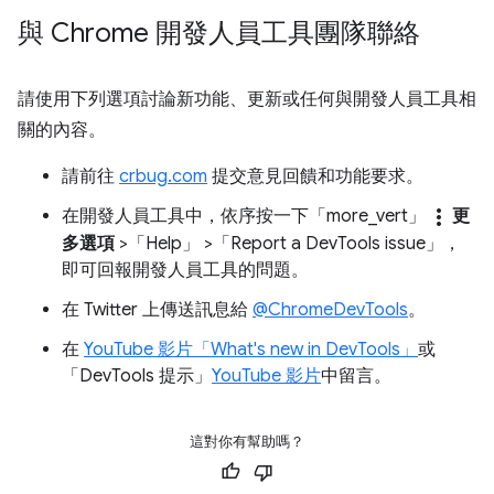
與 Chrome 開發人員工具團隊聯絡
請使用下列選項討論新功能、更新或任何與開發人員工具相
關的內容。
請前往
crbug.com
提交意見回饋和功能要求。
more_vert
在開發人員工具中，依序按一下「more_vert」
更
多選項
>「Help」
>「Report a DevTools issue」
，
即可回報開發人員工具的問題。
在 Twitter 上傳送訊息給
@ChromeDevTools
。
在
YouTube 影片「What's new in DevTools」
或
「DevTools 提示」
YouTube 影片
中留言。
這對你有幫助嗎？