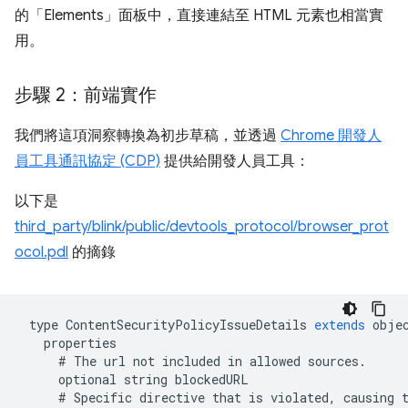
的「Elements」
面板中，直接連結至 HTML 元素也相當實
用。
步驟 2：前端實作
我們將這項洞察轉換為初步草稿，並透過
Chrome 開發人
員工具通訊協定 (CDP)
提供給開發人員工具：
以下是
third_party/blink/public/devtools_protocol/browser_prot
ocol.pdl
的摘錄
type
ContentSecurityPolicyIssueDetails
extends
obje
properties
#
The
url
not
included
in
allowed
sources
.
optional
string
blockedURL
#
Specific
directive
that
is
violated
,
causing