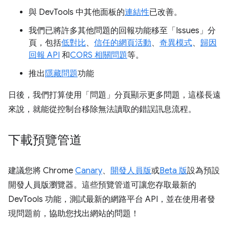
與 DevTools 中其他面板的
連結性
已改善。
我們已將許多其他問題的回報功能移至「Issues」
分
頁，包括
低對比
、
信任的網頁活動
、
奇異模式
、
歸因
回報 API
和
CORS 相關問題
等。
推出
隱藏問題
功能
日後，我們打算使用「問題」
分頁顯示更多問題，這樣長遠
來說，就能從控制台移除無法讀取的錯誤訊息流程。
下載預覽管道
建議您將 Chrome
Canary
、
開發人員版
或
Beta 版
設為預設
開發人員版瀏覽器。這些預覽管道可讓您存取最新的
DevTools 功能，測試最新的網路平台 API，並在使用者發
現問題前，協助您找出網站的問題！