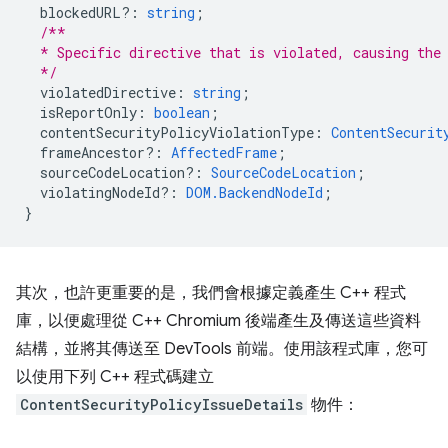
blockedURL?
:
string
;
/**
  * Specific directive that is violated, causing the
  */
violatedDirective
:
string
;
isReportOnly
:
boolean
;
contentSecurityPolicyViolationType
:
ContentSecurit
frameAncestor?
:
AffectedFrame
;
sourceCodeLocation?
:
SourceCodeLocation
;
violatingNodeId?
:
DOM.BackendNodeId
;
}
其次，也許更重要的是，我們會根據定義產生 C++ 程式
庫，以便處理從 C++ Chromium 後端產生及傳送這些資料
結構，並將其傳送至 DevTools 前端。使用該程式庫，您可
以使用下列 C++ 程式碼建立
ContentSecurityPolicyIssueDetails
物件：