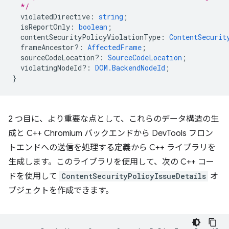
  */
violatedDirective
:
string
;
isReportOnly
:
boolean
;
contentSecurityPolicyViolationType
:
ContentSecurit
frameAncestor?
:
AffectedFrame
;
sourceCodeLocation?
:
SourceCodeLocation
;
violatingNodeId?
:
DOM.BackendNodeId
;
}
2 つ目に、より重要な点として、これらのデータ構造の生
成と C++ Chromium バックエンドから DevTools フロン
トエンドへの送信を処理する定義から C++ ライブラリを
生成します。このライブラリを使用して、次の C++ コー
ドを使用して
ContentSecurityPolicyIssueDetails
オ
ブジェクトを作成できます。