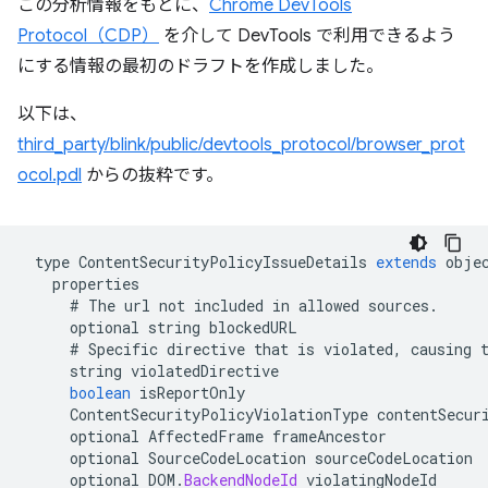
この分析情報をもとに、
Chrome DevTools
Protocol（CDP）
を介して DevTools で利用できるよう
にする情報の最初のドラフトを作成しました。
以下は、
third_party/blink/public/devtools_protocol/browser_prot
ocol.pdl
からの抜粋です。
type
ContentSecurityPolicyIssueDetails
extends
obje
properties
#
The
url
not
included
in
allowed
sources
.
optional
string
blockedURL
#
Specific
directive
that
is
violated
,
causing
string
violatedDirective
boolean
isReportOnly
ContentSecurityPolicyViolationType
contentSecur
optional
AffectedFrame
frameAncestor
optional
SourceCodeLocation
sourceCodeLocation
optional
DOM
.
BackendNodeId
violatingNodeId