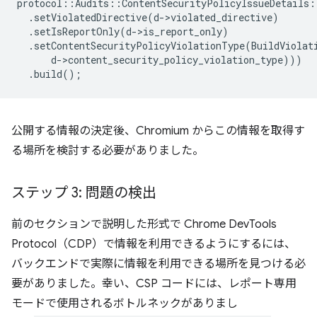
protocol
::
Audits
::
ContentSecurityPolicyIssueDetails
:
.
setViolatedDirective
(
d
-
>
violated_directive
)
.
setIsReportOnly
(
d
-
>
is_report_only
)
.
setContentSecurityPolicyViolationType
(
BuildViolat
d
-
>
content_security_policy_violation_type
)))
.
build
();
公開する情報の決定後、Chromium からこの情報を取得す
る場所を検討する必要がありました。
ステップ 3: 問題の検出
前のセクションで説明した形式で Chrome DevTools
Protocol（CDP）で情報を利用できるようにするには、
バックエンドで実際に情報を利用できる場所を見つける必
要がありました。幸い、CSP コードには、レポート専用
モードで使用されるボトルネックがありまし