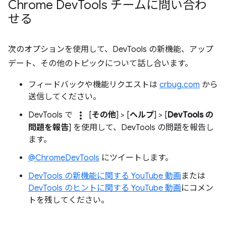
Chrome Dev
Tools チームに問い合わ
せる
次のオプションを使用して、DevTools の新機能、アップ
デート、その他のトピックについて話し合います。
フィードバックや機能リクエストは
crbug.com
から
送信してください。
more_vert
DevTools で
[
その他
] > [
ヘルプ
] > [
DevTools の
問題を報告
] を使用して、DevTools の問題を報告し
ます。
@ChromeDevTools
にツイートします。
DevTools の新機能に関する YouTube 動画
または
DevTools のヒントに関する YouTube 動画
にコメン
トを残してください。