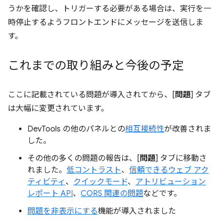
うかを確認し、トリガーする必要がある場合は、実行を一
時停止するようフロントエンドにメッセージを送信しま
す。
これまでの取り組みと今後の予定
ここに記載されている問題が導入されてから、[
問題
] タブ
は大幅に変更されています。
DevTools の他のパネルとの
相互接続性
が改善されま
した。
その他の多くの問題の報告は、[
問題
] タブに移動さ
れました。
低コントラスト
、
信頼できるウェブ アク
ティビティ
、
クイックモード
、
アトリビューション
レポート API
、
CORS 関連の問題
などです。
問題を非表示にする
機能が導入されました